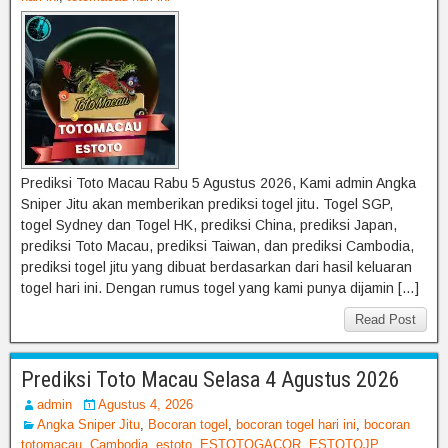
Prediksi Toto Macau Rabu 5 Agustus 2026, Kami admin Angka
Sniper Jitu akan memberikan prediksi togel jitu. Togel SGP,
togel Sydney dan Togel HK, prediksi China, prediksi Japan,
prediksi Toto Macau, prediksi Taiwan, dan prediksi Cambodia,
prediksi togel jitu yang dibuat berdasarkan dari hasil keluaran
togel hari ini. Dengan rumus togel yang kami punya dijamin […]
Read Post
Prediksi Toto Macau Selasa 4 Agustus 2026
admin
Agustus 4, 2026
Angka Sniper Jitu
,
Bocoran togel
,
bocoran togel hari ini
,
bocoran
totomacau
,
Cambodia
,
estoto
,
ESTOTOGACOR
,
ESTOTOJP
,