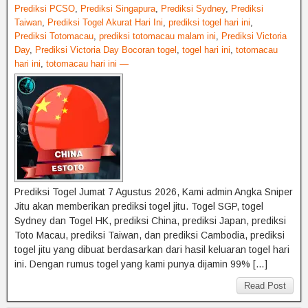
Prediksi PCSO
,
Prediksi Singapura
,
Prediksi Sydney
,
Prediksi
Taiwan
,
Prediksi Togel Akurat Hari Ini
,
prediksi togel hari ini
,
Prediksi Totomacau
,
prediksi totomacau malam ini
,
Prediksi Victoria
Day
,
Prediksi Victoria Day Bocoran togel
,
togel hari ini
,
totomacau
hari ini
,
totomacau hari ini —
Prediksi Togel Jumat 7 Agustus 2026, Kami admin Angka Sniper
Jitu akan memberikan prediksi togel jitu. Togel SGP, togel
Sydney dan Togel HK, prediksi China, prediksi Japan, prediksi
Toto Macau, prediksi Taiwan, dan prediksi Cambodia, prediksi
togel jitu yang dibuat berdasarkan dari hasil keluaran togel hari
ini. Dengan rumus togel yang kami punya dijamin 99% […]
Read Post