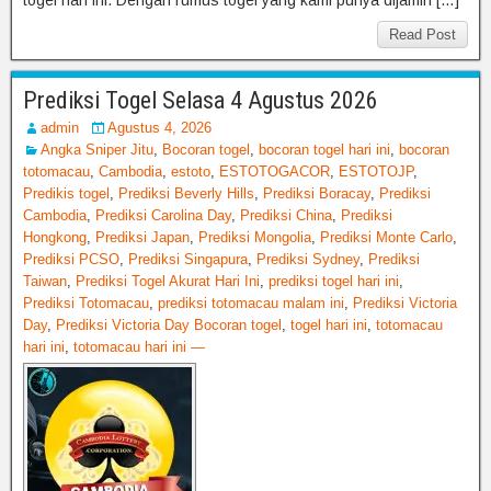
Read Post
Prediksi Togel Selasa 4 Agustus 2026
admin
Agustus 4, 2026
Angka Sniper Jitu
,
Bocoran togel
,
bocoran togel hari ini
,
bocoran
totomacau
,
Cambodia
,
estoto
,
ESTOTOGACOR
,
ESTOTOJP
,
Predikis togel
,
Prediksi Beverly Hills
,
Prediksi Boracay
,
Prediksi
Cambodia
,
Prediksi Carolina Day
,
Prediksi China
,
Prediksi
Hongkong
,
Prediksi Japan
,
Prediksi Mongolia
,
Prediksi Monte Carlo
,
Prediksi PCSO
,
Prediksi Singapura
,
Prediksi Sydney
,
Prediksi
Taiwan
,
Prediksi Togel Akurat Hari Ini
,
prediksi togel hari ini
,
Prediksi Totomacau
,
prediksi totomacau malam ini
,
Prediksi Victoria
Day
,
Prediksi Victoria Day Bocoran togel
,
togel hari ini
,
totomacau
hari ini
,
totomacau hari ini —