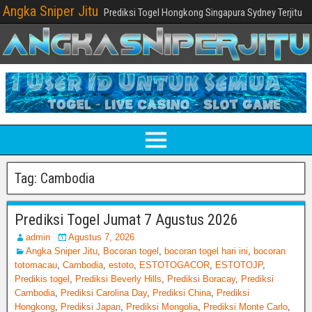
Angka Sniper Jitu
Prediksi Togel Hongkong Singapura Sydney Terjitu
Tag:
Cambodia
Prediksi Togel Jumat 7 Agustus 2026
admin
Agustus 7, 2026
Angka Sniper Jitu
,
Bocoran togel
,
bocoran togel hari ini
,
bocoran
totomacau
,
Cambodia
,
estoto
,
ESTOTOGACOR
,
ESTOTOJP
,
Predikis togel
,
Prediksi Beverly Hills
,
Prediksi Boracay
,
Prediksi
Cambodia
,
Prediksi Carolina Day
,
Prediksi China
,
Prediksi
Hongkong
,
Prediksi Japan
,
Prediksi Mongolia
,
Prediksi Monte Carlo
,