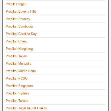
Predikis togel
Prediksi Beverly Hills
Prediksi Boracay
Prediksi Cambodia
Prediksi Carolina Day
Prediksi China
Prediksi Hongkong
Prediksi Japan
Prediksi Mongolia
Prediksi Monte Carlo
Prediksi PCSO
Prediksi Singapura
Prediksi Sydney
Prediksi Taiwan
Prediksi Togel Akurat Hari Ini