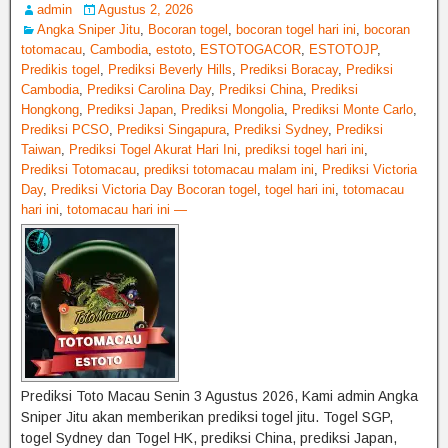
admin
Agustus 2, 2026
Angka Sniper Jitu
,
Bocoran togel
,
bocoran togel hari ini
,
bocoran
totomacau
,
Cambodia
,
estoto
,
ESTOTOGACOR
,
ESTOTOJP
,
Predikis togel
,
Prediksi Beverly Hills
,
Prediksi Boracay
,
Prediksi
Cambodia
,
Prediksi Carolina Day
,
Prediksi China
,
Prediksi
Hongkong
,
Prediksi Japan
,
Prediksi Mongolia
,
Prediksi Monte Carlo
,
Prediksi PCSO
,
Prediksi Singapura
,
Prediksi Sydney
,
Prediksi
Taiwan
,
Prediksi Togel Akurat Hari Ini
,
prediksi togel hari ini
,
Prediksi Totomacau
,
prediksi totomacau malam ini
,
Prediksi Victoria
Day
,
Prediksi Victoria Day Bocoran togel
,
togel hari ini
,
totomacau
hari ini
,
totomacau hari ini —
Prediksi Toto Macau Senin 3 Agustus 2026, Kami admin Angka
Sniper Jitu akan memberikan prediksi togel jitu. Togel SGP,
togel Sydney dan Togel HK, prediksi China, prediksi Japan,