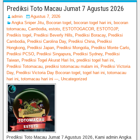
Prediksi Toto Macau Jumat 7 Agustus 2026
admin
Agustus 7, 2026
Angka Sniper Jitu
,
Bocoran togel
,
bocoran togel hari ini
,
bocoran
totomacau
,
Cambodia
,
estoto
,
ESTOTOGACOR
,
ESTOTOJP
,
Predikis togel
,
Prediksi Beverly Hills
,
Prediksi Boracay
,
Prediksi
Cambodia
,
Prediksi Carolina Day
,
Prediksi China
,
Prediksi
Hongkong
,
Prediksi Japan
,
Prediksi Mongolia
,
Prediksi Monte Carlo
,
Prediksi PCSO
,
Prediksi Singapura
,
Prediksi Sydney
,
Prediksi
Taiwan
,
Prediksi Togel Akurat Hari Ini
,
prediksi togel hari ini
,
Prediksi Totomacau
,
prediksi totomacau malam ini
,
Prediksi Victoria
Day
,
Prediksi Victoria Day Bocoran togel
,
togel hari ini
,
totomacau
hari ini
,
totomacau hari ini —
,
Uncategorized
Prediksi Toto Macau Jumat 7 Agustus 2026, Kami admin Angka