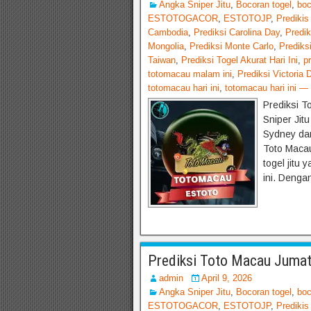
Angka Sniper Jitu
,
Bocoran togel
,
boc
ESTOTOGACOR
,
ESTOTOJP
,
Predikis
Cambodia
,
Prediksi Carolina Day
,
Predik
Mongolia
,
Prediksi Monte Carlo
,
Predik
Taiwan
,
Prediksi Togel Akurat Hari Ini
,
pr
totomacau malam ini
,
Prediksi Victoria 
totomacau hari ini
,
totomacau hari ini —
Prediksi T
Sniper Jitu
Sydney dan
Toto Macau
togel jitu 
ini. Denga
Prediksi Toto Macau Jumat
admin
April 9, 2026
Angka Sniper Jitu
,
Bocoran togel
,
boc
ESTOTOGACOR
,
ESTOTOJP
,
Predikis