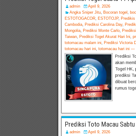
admin
April 9, 2026
Angka Sniper Jitu
,
Bocoran togel
,
boc
ESTOTOGACOR
,
ESTOTOJP
,
Predikis
Cambodia
,
Prediksi Carolina Day
,
Predik
Mongolia
,
Prediksi Monte Carlo
,
Predik
Taiwan
,
Prediksi Togel Akurat Hari Ini
,
pr
totomacau malam ini
,
Prediksi Victoria 
totomacau hari ini
,
totomacau hari ini —
Prediksi T
akan membe
Togel HK, 
prediksi T
dibuat ber
rumus toge
Prediksi Toto Macau Sabtu 
admin
April 9, 2026