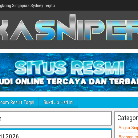
gkong Singapura Sydney Terjitu
oom Result Togel
Bukti Jp Hari ini
Categor
s
Angka Snip
ril 2026
Bocoran to