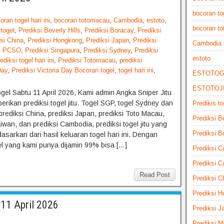
bocoran tog
oran togel hari ini
,
bocoran totomacau
,
Cambodia
,
estoto
,
bocoran t
 togel
,
Prediksi Beverly Hills
,
Prediksi Boracay
,
Prediksi
si China
,
Prediksi Hongkong
,
Prediksi Japan
,
Prediksi
Cambodia
si PCSO
,
Prediksi Singapura
,
Prediksi Sydney
,
Prediksi
estoto
ediksi togel hari ini
,
Prediksi Totomacau
,
prediksi
Day
,
Prediksi Victoria Day Bocoran togel
,
togel hari ini
,
ESTOTO
ESTOTOJ
ogel Sabtu 11 April 2026, Kami admin Angka Sniper Jitu
rikan prediksi togel jitu. Togel SGP, togel Sydney dan
Predikis to
prediksi China, prediksi Japan, prediksi Toto Macau,
Prediksi Be
aiwan, dan prediksi Cambodia, prediksi togel jitu yang
Prediksi B
dasarkan dari hasil keluaran togel hari ini. Dengan
l yang kami punya dijamin 99% bisa […]
Prediksi 
Prediksi C
Read Post
Prediksi C
Prediksi 
11 April 2026
Prediksi J
Prediksi M