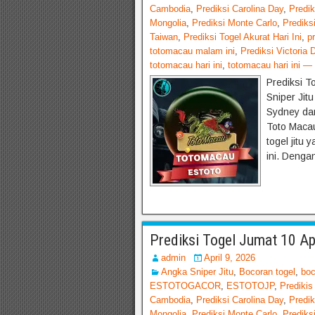
Cambodia
,
Prediksi Carolina Day
,
Predik
Mongolia
,
Prediksi Monte Carlo
,
Predik
Taiwan
,
Prediksi Togel Akurat Hari Ini
,
pr
totomacau malam ini
,
Prediksi Victoria 
totomacau hari ini
,
totomacau hari ini —
Prediksi T
Sniper Jitu
Sydney dan
Toto Macau
togel jitu 
ini. Denga
Prediksi Togel Jumat 10 Ap
admin
April 9, 2026
Angka Sniper Jitu
,
Bocoran togel
,
boc
ESTOTOGACOR
,
ESTOTOJP
,
Predikis
Cambodia
,
Prediksi Carolina Day
,
Predik
Mongolia
,
Prediksi Monte Carlo
,
Predik