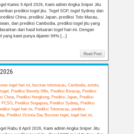
ogel Kamis 9 April 2026, Kami admin Angka Sniper Jitu
rikan prediksi togel jitu. Togel SGP, togel Sydney dan
prediksi China, prediksi Japan, prediksi Toto Macau,
aiwan, dan prediksi Cambodia, prediksi togel jitu yang
dasarkan dari hasil keluaran togel hari ini. Dengan
l yang kami punya dijamin 99% […]
Read Post
l 2026
oran togel hari ini
,
bocoran totomacau
,
Cambodia
,
estoto
,
 togel
,
Prediksi Beverly Hills
,
Prediksi Boracay
,
Prediksi
si China
,
Prediksi Hongkong
,
Prediksi Japan
,
Prediksi
si PCSO
,
Prediksi Singapura
,
Prediksi Sydney
,
Prediksi
ediksi togel hari ini
,
Prediksi Totomacau
,
prediksi
Day
,
Prediksi Victoria Day Bocoran togel
,
togel hari ini
,
ogel Rabu 8 April 2026, Kami admin Angka Sniper Jitu