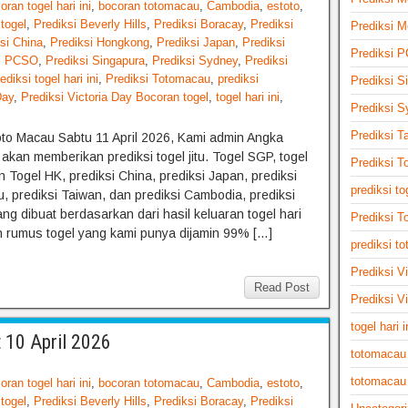
oran togel hari ini
,
bocoran totomacau
,
Cambodia
,
estoto
,
 togel
,
Prediksi Beverly Hills
,
Prediksi Boracay
,
Prediksi
Prediksi M
si China
,
Prediksi Hongkong
,
Prediksi Japan
,
Prediksi
Prediksi 
si PCSO
,
Prediksi Singapura
,
Prediksi Sydney
,
Prediksi
ediksi togel hari ini
,
Prediksi Totomacau
,
prediksi
Prediksi S
Day
,
Prediksi Victoria Day Bocoran togel
,
togel hari ini
,
Prediksi S
Prediksi T
oto Macau Sabtu 11 April 2026, Kami admin Angka
 akan memberikan prediksi togel jitu. Togel SGP, togel
Prediksi To
 Togel HK, prediksi China, prediksi Japan, prediksi
prediksi tog
, prediksi Taiwan, dan prediksi Cambodia, prediksi
yang dibuat berdasarkan dari hasil keluaran togel hari
Prediksi 
n rumus togel yang kami punya dijamin 99% […]
prediksi t
Prediksi V
Read Post
Prediksi V
togel hari i
 10 April 2026
totomacau h
totomacau 
oran togel hari ini
,
bocoran totomacau
,
Cambodia
,
estoto
,
 togel
,
Prediksi Beverly Hills
,
Prediksi Boracay
,
Prediksi