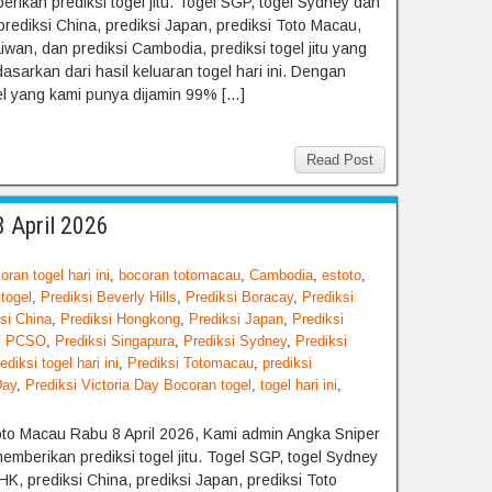
rikan prediksi togel jitu. Togel SGP, togel Sydney dan
prediksi China, prediksi Japan, prediksi Toto Macau,
aiwan, dan prediksi Cambodia, prediksi togel jitu yang
dasarkan dari hasil keluaran togel hari ini. Dengan
l yang kami punya dijamin 99% […]
Read Post
 April 2026
oran togel hari ini
,
bocoran totomacau
,
Cambodia
,
estoto
,
 togel
,
Prediksi Beverly Hills
,
Prediksi Boracay
,
Prediksi
si China
,
Prediksi Hongkong
,
Prediksi Japan
,
Prediksi
si PCSO
,
Prediksi Singapura
,
Prediksi Sydney
,
Prediksi
ediksi togel hari ini
,
Prediksi Totomacau
,
prediksi
Day
,
Prediksi Victoria Day Bocoran togel
,
togel hari ini
,
oto Macau Rabu 8 April 2026, Kami admin Angka Sniper
memberikan prediksi togel jitu. Togel SGP, togel Sydney
HK, prediksi China, prediksi Japan, prediksi Toto