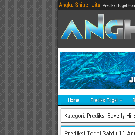
Angka Sniper Jitu
Prediksi Togel Hon
Home
Prediksi Togel
R
Kategori:
Prediksi Beverly Hill
Prediksi Togel Sabtu 11 Ap