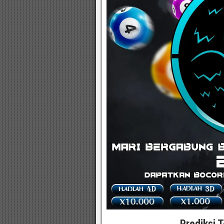
Prediksi 