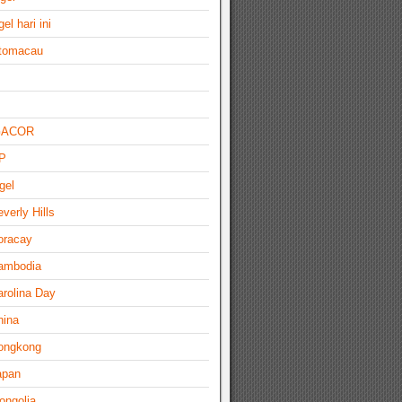
el hari ini
otomacau
GACOR
P
gel
verly Hills
oracay
Cambodia
arolina Day
hina
Hongkong
apan
ongolia