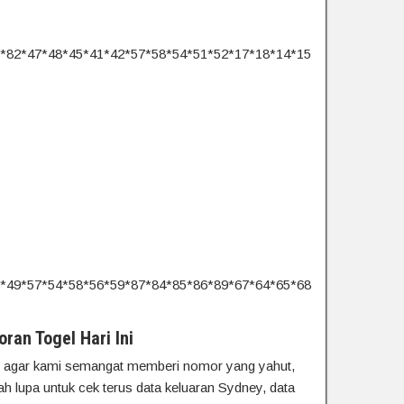
*82*47*48*45*41*42*57*58*54*51*52*17*18*14*15
*49*57*54*58*56*59*87*84*85*86*89*67*64*65*68
oran Togel Hari Ini
yah agar kami semangat memberi nomor yang yahut,
h lupa untuk cek terus data keluaran Sydney, data