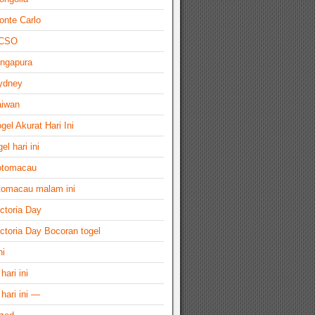
onte Carlo
PCSO
ingapura
ydney
aiwan
gel Akurat Hari Ini
el hari ini
Totomacau
otomacau malam ini
ictoria Day
ictoria Day Bocoran togel
ni
ari ini
hari ini —