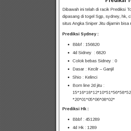
Dibawah ini telah di racik Prediksi 
dipasang di togel Sgp, sydney, hk, 
situs Angka Sniper Jitu dijamin bi
Prediksi Sydney :
Bbbf : 156820
4d Sidney : 6820
Colok bebas Sidney : 0
Dasar : Kecilr – Ganjil
Shio : Kelinci
Bom line 2d jitu :
15*16*18*12*10*51*56*58*52
*20*01*05*06*08*02*
Prediksi Hk :
Bbbf : 451289
4d Hk : 1289