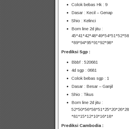
Colok bebas Hk : 9
Dasar : Kecil – Genap
Shio : Kelinci
Bom line 2d jitu :
45*41*42*48*49*54*51*52*58
*89*94*95*91*92*98*
Prediksi Sgp :
Bbbf : 520681
4d sgp : 0681
Colok bebas sgp : 1
Dasar : Besar – Ganjil
Shio : Tikus
Bom line 2d jitu :
52*50*56*58*51*25*20*26*28
*81*15*12*10*16*18*
Prediksi Cambodia :