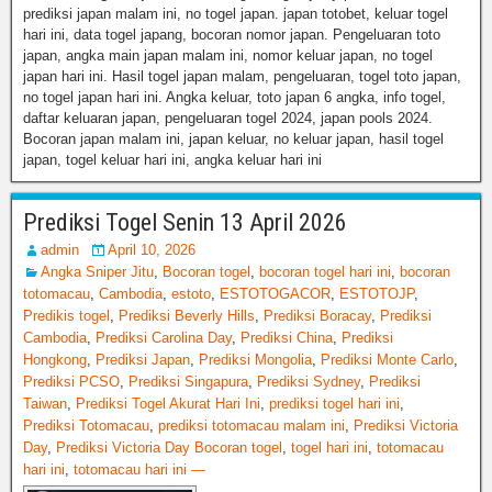
prediksi japan malam ini, no togel japan. japan totobet, keluar togel
hari ini, data togel japang, bocoran nomor japan. Pengeluaran toto
japan, angka main japan malam ini, nomor keluar japan, no togel
japan hari ini. Hasil togel japan malam, pengeluaran, togel toto japan,
no togel japan hari ini. Angka keluar, toto japan 6 angka, info togel,
daftar keluaran japan, pengeluaran togel 2024, japan pools 2024.
Bocoran japan malam ini, japan keluar, no keluar japan, hasil togel
japan, togel keluar hari ini, angka keluar hari ini
Prediksi Togel Senin 13 April 2026
admin
April 10, 2026
Angka Sniper Jitu
,
Bocoran togel
,
bocoran togel hari ini
,
bocoran
totomacau
,
Cambodia
,
estoto
,
ESTOTOGACOR
,
ESTOTOJP
,
Predikis togel
,
Prediksi Beverly Hills
,
Prediksi Boracay
,
Prediksi
Cambodia
,
Prediksi Carolina Day
,
Prediksi China
,
Prediksi
Hongkong
,
Prediksi Japan
,
Prediksi Mongolia
,
Prediksi Monte Carlo
,
Prediksi PCSO
,
Prediksi Singapura
,
Prediksi Sydney
,
Prediksi
Taiwan
,
Prediksi Togel Akurat Hari Ini
,
prediksi togel hari ini
,
Prediksi Totomacau
,
prediksi totomacau malam ini
,
Prediksi Victoria
Day
,
Prediksi Victoria Day Bocoran togel
,
togel hari ini
,
totomacau
hari ini
,
totomacau hari ini —