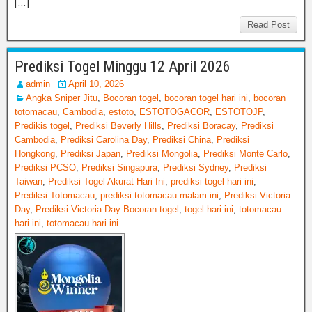
[…]
Read Post
Prediksi Togel Minggu 12 April 2026
admin
April 10, 2026
Angka Sniper Jitu
,
Bocoran togel
,
bocoran togel hari ini
,
bocoran
totomacau
,
Cambodia
,
estoto
,
ESTOTOGACOR
,
ESTOTOJP
,
Predikis togel
,
Prediksi Beverly Hills
,
Prediksi Boracay
,
Prediksi
Cambodia
,
Prediksi Carolina Day
,
Prediksi China
,
Prediksi
Hongkong
,
Prediksi Japan
,
Prediksi Mongolia
,
Prediksi Monte Carlo
,
Prediksi PCSO
,
Prediksi Singapura
,
Prediksi Sydney
,
Prediksi
Taiwan
,
Prediksi Togel Akurat Hari Ini
,
prediksi togel hari ini
,
Prediksi Totomacau
,
prediksi totomacau malam ini
,
Prediksi Victoria
Day
,
Prediksi Victoria Day Bocoran togel
,
togel hari ini
,
totomacau
hari ini
,
totomacau hari ini —