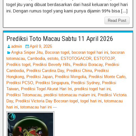
togel jitu yang dibuat berdasarkan dari hasil keluaran togel hari
ini. Dengan rumus togel yang kami punya dijamin 99% bisa […]
Read Post
Prediksi Toto Macau Sabtu 11 April 2026
admin
April 9, 2026
Angka Sniper Jitu
,
Bocoran togel
,
bocoran togel hari ini
,
bocoran
totomacau
,
Cambodia
,
estoto
,
ESTOTOGACOR
,
ESTOTOJP
,
Predikis togel
,
Prediksi Beverly Hills
,
Prediksi Boracay
,
Prediksi
Cambodia
,
Prediksi Carolina Day
,
Prediksi China
,
Prediksi
Hongkong
,
Prediksi Japan
,
Prediksi Mongolia
,
Prediksi Monte Carlo
,
Prediksi PCSO
,
Prediksi Singapura
,
Prediksi Sydney
,
Prediksi
Taiwan
,
Prediksi Togel Akurat Hari Ini
,
prediksi togel hari ini
,
Prediksi Totomacau
,
prediksi totomacau malam ini
,
Prediksi Victoria
Day
,
Prediksi Victoria Day Bocoran togel
,
togel hari ini
,
totomacau
hari ini
,
totomacau hari ini —