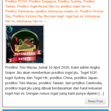
Prediksi PCSO
,
Prediksi Singapura
,
Prediksi Sydney
,
Prediksi
Taiwan
,
Prediksi Togel Akurat Hari Ini
,
prediksi togel hari ini
,
Prediksi Totomacau
,
prediksi totomacau malam ini
,
Prediksi Victoria
Day
,
Prediksi Victoria Day Bocoran togel
,
togel hari ini
,
totomacau
hari ini
,
totomacau hari ini —
Prediksi Toto Macau Jumat 10 April 2026, Kami admin Angka
Sniper Jitu akan memberikan prediksi togel jitu. Togel SGP,
togel Sydney dan Togel HK, prediksi China, prediksi Japan,
prediksi Toto Macau, prediksi Taiwan, dan prediksi Cambodia,
prediksi togel jitu yang dibuat berdasarkan dari hasil keluaran
togel hari ini. Dengan rumus togel yang kami punya dijamin […]
Read Post