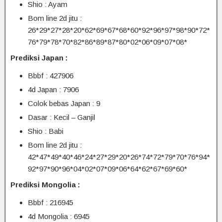
Shio : Ayam
Bom line 2d jitu :
26*29*27*28*20*62*69*67*68*60*92*96*97*98*90*72*
76*79*78*70*82*86*89*87*80*02*06*09*07*08*
Prediksi Japan :
Bbbf :
427906
4d Japan :
7906
Colok bebas Japan : 9
Dasar : Kecil – Ganjil
Shio : Babi
Bom line 2d jitu :
42*47*49*40*46*24*27*29*20*26*74*72*79*70*76*94*
92*97*90*96*04*02*07*09*06*64*62*67*69*60*
Prediksi Mongolia :
Bbbf :
216945
4d Mongolia :
6945