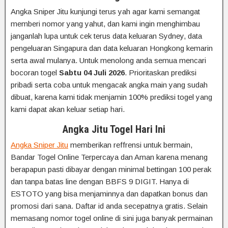
Angka Sniper Jitu kunjungi terus yah agar kami semangat
memberi nomor yang yahut, dan kami ingin menghimbau
janganlah lupa untuk cek terus data keluaran Sydney, data
pengeluaran Singapura dan data keluaran Hongkong kemarin
serta awal mulanya. Untuk menolong anda semua mencari
bocoran togel
Sabtu 04 Juli 2026
. Prioritaskan prediksi
pribadi serta coba untuk mengacak angka main yang sudah
dibuat, karena kami tidak menjamin 100% prediksi togel yang
kami dapat akan keluar setiap hari.
Angka Jitu Togel Hari Ini
Angka Sniper Jitu
memberikan reffrensi untuk bermain,
Bandar Togel Online Terpercaya dan Aman karena menang
berapapun pasti dibayar dengan minimal bettingan 100 perak
dan tanpa batas line dengan BBFS 9 DIGIT. Hanya di
ESTOTO yang bisa menjaminnya dan dapatkan bonus dan
promosi dari sana. Daftar id anda secepatnya gratis. Selain
memasang nomor togel online di sini juga banyak permainan