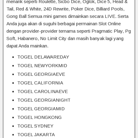
menarik seperti Roulette, Sicbo Dice, Oglok, Dice 5, Head &
Tail, Red & White, 24D Rewrite, Poker Dice, Billiard Pools,
Gong Ball Semua mini games dimainkan secara LIVE. Serta
Anda juga akan di suguhi berbagai permainan Slot Online
dengan provider-provider ternama seperti Pragmatic Play, Pg
Soft, Habanero, No Limit City dan masih banyak lagi yang
dapat Anda mainkan.
TOGEL DELAWAREDAY
TOGEL NEWYORKMID
TOGEL GEORGIAEVE
TOGEL CALIFORNIA
TOGEL CAROLINAEVE
TOGEL GEORGIANIGHT
TOGEL GEORGIAMID
TOGEL HONGKONG
TOGEL SYDNEY
TOGEL JAKARTA