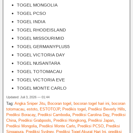
TOGEL MONGOLIA
TOGEL PCSO
TOGEL INDIA
TOGEL RHODEISLAND
TOGEL MISSOURIMID
TOGEL GERMANYPLUS5
TOGEL VICTORIA DAY
TOGEL NUSANTARA
TOGEL TOTOMACAU
TOGEL VICTORIA EVE
TOGEL MONTE CARLO
Updated: Juli 3, 2026 — 01:44
Tag:
Angka Sniper Jitu
,
Bocoran togel
,
bocoran togel hari ini
,
bocoran
totomacau
,
estoto
,
ESTOTOJP
,
Predikis togel
,
Prediksi Beverly Hills
,
Prediksi Boracay
,
Prediksi Cambodia
,
Prediksi Carolina Day
,
Prediksi
China
,
Prediksi Grabpools
,
Prediksi Hongkong
,
Prediksi Japan
,
Prediksi Mongolia
,
Prediksi Monte Carlo
,
Prediksi PCSO
,
Prediksi
Singapura
,
Prediksi Sydney
,
Prediksi Togel Akurat Hari Ini
,
prediksi