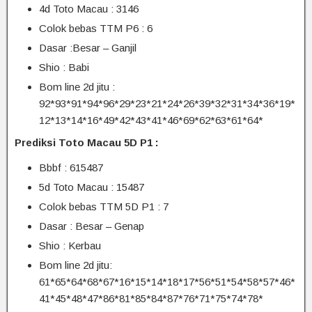
4d Toto Macau : 3146
Colok bebas TTM P6 : 6
Dasar :Besar – Ganjil
Shio : Babi
Bom line 2d jitu :
92*93*91*94*96*29*23*21*24*26*39*32*31*34*36*19*
12*13*14*16*49*42*43*41*46*69*62*63*61*64*
Prediksi Toto Macau 5D P1 :
Bbbf : 615487
5d Toto Macau : 15487
Colok bebas TTM 5D P1 : 7
Dasar : Besar – Genap
Shio : Kerbau
Bom line 2d jitu:
61*65*64*68*67*16*15*14*18*17*56*51*54*58*57*46*
41*45*48*47*86*81*85*84*87*76*71*75*74*78*