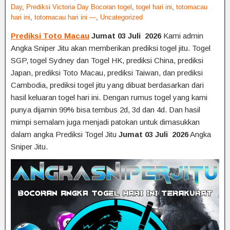
Day
,
Prediksi Victoria Day Bocoran togel
,
togel hari ini
,
totomacau
hari ini
,
totomacau hari ini —
,
Uncategorized
Prediksi Toto Macau
Jumat 03 Juli 2026
Kami admin
Angka Sniper Jitu akan memberikan prediksi togel jitu. Togel
SGP, togel Sydney dan Togel HK, prediksi China, prediksi
Japan, prediksi Toto Macau, prediksi Taiwan, dan prediksi
Cambodia, prediksi togel jitu yang dibuat berdasarkan dari
hasil keluaran togel hari ini. Dengan rumus togel yang kami
punya dijamin 99% bisa tembus 2d, 3d dan 4d. Dan hasil
mimpi semalam juga menjadi patokan untuk dimasukkan
dalam angka Prediksi Togel Jitu
Jumat 03 Juli 2026
Angka
Sniper Jitu.