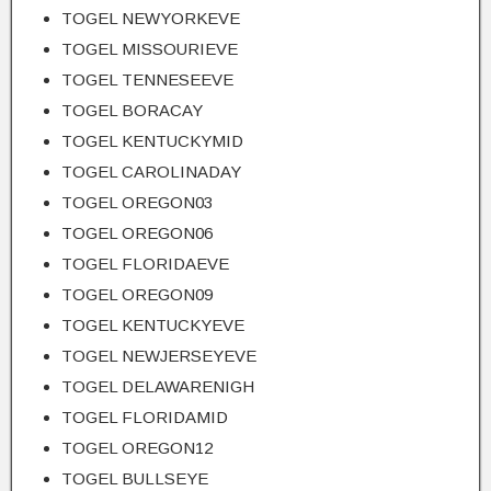
TOGEL NEWYORKEVE
TOGEL MISSOURIEVE
TOGEL TENNESEEVE
TOGEL BORACAY
TOGEL KENTUCKYMID
TOGEL CAROLINADAY
TOGEL OREGON03
TOGEL OREGON06
TOGEL FLORIDAEVE
TOGEL OREGON09
TOGEL KENTUCKYEVE
TOGEL NEWJERSEYEVE
TOGEL DELAWARENIGH
TOGEL FLORIDAMID
TOGEL OREGON12
TOGEL BULLSEYE