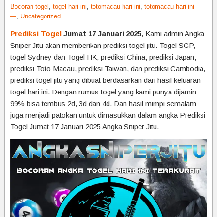
Bocoran togel
,
togel hari ini
,
totomacau hari ini
,
totomacau hari ini
—
,
Uncategorized
Prediksi Togel
Jumat 17 Januari 2025
, Kami admin Angka
Sniper Jitu akan memberikan prediksi togel jitu. Togel SGP,
togel Sydney dan Togel HK, prediksi China, prediksi Japan,
prediksi Toto Macau, prediksi Taiwan, dan prediksi Cambodia,
prediksi togel jitu yang dibuat berdasarkan dari hasil keluaran
togel hari ini. Dengan rumus togel yang kami punya dijamin
99% bisa tembus 2d, 3d dan 4d. Dan hasil mimpi semalam
juga menjadi patokan untuk dimasukkan dalam angka Prediksi
Togel Jumat 17 Januari 2025 Angka Sniper Jitu.