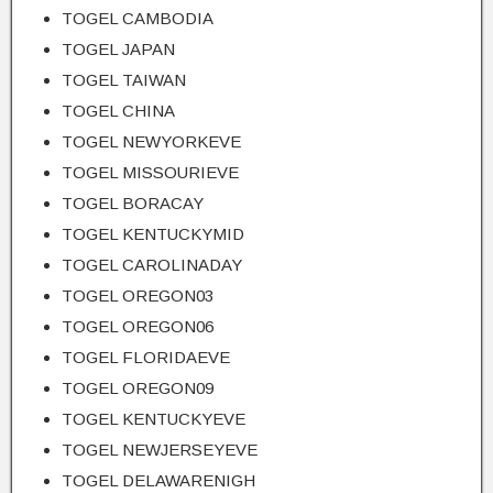
TOGEL CAMBODIA
TOGEL JAPAN
TOGEL TAIWAN
TOGEL CHINA
TOGEL NEWYORKEVE
TOGEL MISSOURIEVE
TOGEL BORACAY
TOGEL KENTUCKYMID
TOGEL CAROLINADAY
TOGEL OREGON03
TOGEL OREGON06
TOGEL FLORIDAEVE
TOGEL OREGON09
TOGEL KENTUCKYEVE
TOGEL NEWJERSEYEVE
TOGEL DELAWARENIGH