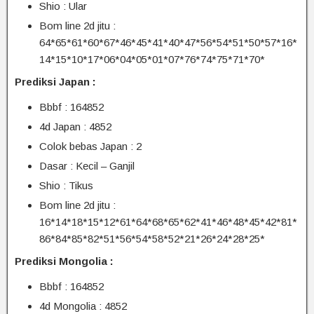
Shio : Ular
Bom line 2d jitu :
64*65*61*60*67*46*45*41*40*47*56*54*51*50*57*16*
14*15*10*17*06*04*05*01*07*76*74*75*71*70*
Prediksi Japan :
Bbbf : 164852
4d Japan : 4852
Colok bebas Japan : 2
Dasar : Kecil – Ganjil
Shio : Tikus
Bom line 2d jitu :
16*14*18*15*12*61*64*68*65*62*41*46*48*45*42*81*
86*84*85*82*51*56*54*58*52*21*26*24*28*25*
Prediksi Mongolia :
Bbbf : 164852
4d Mongolia : 4852