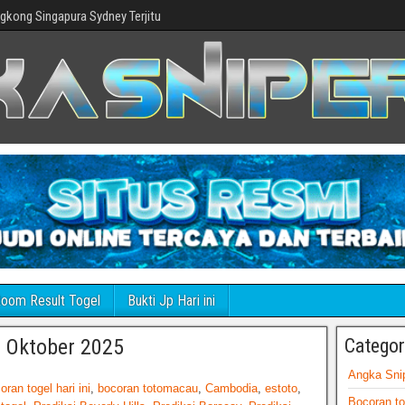
gkong Singapura Sydney Terjitu
oom Result Togel
Bukti Jp Hari ini
7 Oktober 2025
Categor
Angka Snip
oran togel hari ini
,
bocoran totomacau
,
Cambodia
,
estoto
,
Bocoran to