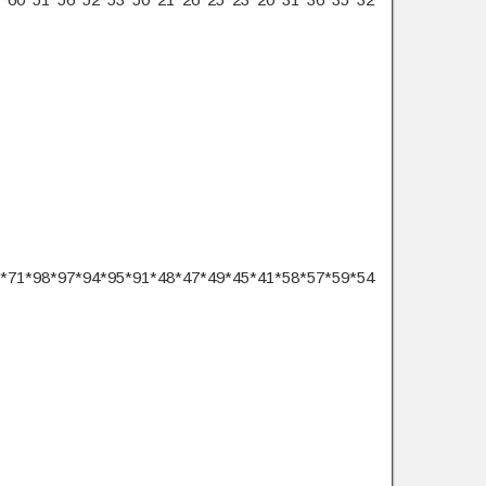
*71*98*97*94*95*91*48*47*49*45*41*58*57*59*54