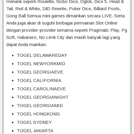
menarik seperti Roulette, Sicbo Dice, Oglok, Dice 5, Head &
Tail, Red & White, 24D Rewrite, Poker Dice, Billiard Pools,
Gong Ball Semua mini games dimainkan secara LIVE. Serta
Anda juga akan di suguhi berbagai permainan Slot Online
dengan provider-provider ternama seperti Pragmatic Play, Pg
Soft, Habanero, No Limit City dan masih banyak lagi yang
dapat Anda mainkan.
TOGEL DELAWAREDAY
TOGEL NEWYORKMID
TOGEL GEORGIAEVE
TOGEL CALIFORNIA
TOGEL CAROLINAEVE
TOGEL GEORGIANIGHT
TOGEL GEORGIAMID
TOGEL HONGKONG
TOGEL SYDNEY
TOGEL JAKARTA