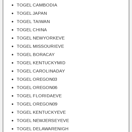
TOGEL CAMBODIA
TOGEL JAPAN
TOGEL TAIWAN
TOGEL CHINA
TOGEL NEWYORKEVE
TOGEL MISSOURIEVE
TOGEL BORACAY
TOGEL KENTUCKYMID
TOGEL CAROLINADAY
TOGEL OREGON03
TOGEL OREGON06
TOGEL FLORIDAEVE
TOGEL OREGON09
TOGEL KENTUCKYEVE
TOGEL NEWJERSEYEVE
TOGEL DELAWARENIGH