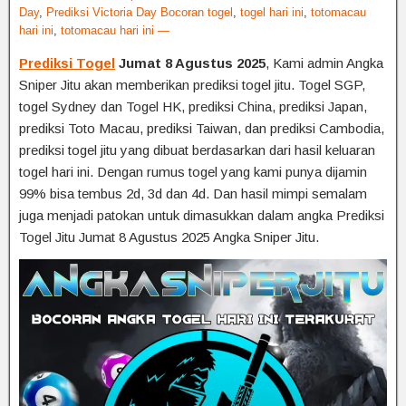
Day
,
Prediksi Victoria Day Bocoran togel
,
togel hari ini
,
totomacau
hari ini
,
totomacau hari ini —
Prediksi Togel
Jumat 8 Agustus 2025
, Kami admin Angka
Sniper Jitu akan memberikan prediksi togel jitu. Togel SGP,
togel Sydney dan Togel HK, prediksi China, prediksi Japan,
prediksi Toto Macau, prediksi Taiwan, dan prediksi Cambodia,
prediksi togel jitu yang dibuat berdasarkan dari hasil keluaran
togel hari ini. Dengan rumus togel yang kami punya dijamin
99% bisa tembus 2d, 3d dan 4d. Dan hasil mimpi semalam
juga menjadi patokan untuk dimasukkan dalam angka Prediksi
Togel Jitu Jumat 8 Agustus 2025 Angka Sniper Jitu.