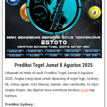
Prediksi Togel Jumat 8 Agustus 2025
Dibawah ini telah di racik Prediksi Togel Jumat 8 Agustus
2025. Angka yang tepat untuk dipasang di togel Sgp, sydney,
hk, china, japan, toto Macau, taiwan, dan cambodia. Di situs
Angka Sniper Jitu dijamin bisa membuat tembus
togel
tiap
harinya.
Prediksi Sydney :