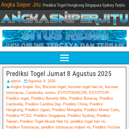
Angka Sniper Jitu
Prediksi Togel Hongkong Singapura Sydney Terjitu
Prediksi Togel Jumat 8 Agustus 2025
admin
Agustus 8, 2025
Angka Sniper Jitu
,
Bocoran togel
,
bocoran togel hari ini
,
bocoran
totomacau
,
Cambodia
,
estoto
,
ESTOTOGACOR
,
ESTOTOJP
,
Predikis togel
,
Prediksi Beverly Hills
,
Prediksi Boracay
,
Prediksi
Cambodia
,
Prediksi Carolina Day
,
Prediksi China
,
Prediksi
Hongkong
,
Prediksi Japan
,
Prediksi Mongolia
,
Prediksi Monte Carlo
,
Prediksi PCSO
,
Prediksi Singapura
,
Prediksi Sydney
,
Prediksi
Taiwan
,
Prediksi Togel Akurat Hari Ini
,
prediksi togel hari ini
,
Prediksi Totomacau
,
prediksi totomacau malam ini
,
Prediksi Victoria