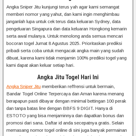
Angka Sniper Jitu kunjungi terus yah agar kami semangat
memberi nomor yang yahut, dan kami ingin menghimbau
janganlah lupa untuk cek terus data keluaran Sydney, data
pengeluaran Singapura dan data keluaran Hongkong kemarin
serta awal mulanya. Untuk menolong anda semua mencari
bocoran togel Jumat 8 Agustus 2025. Prioritaskan prediksi
pribadi serta coba untuk mengacak angka main yang sudah
dibuat, karena kami tidak menjamin 100% prediksi togel yang
kami dapat akan keluar setiap hari.
Angka Jitu Togel Hari Ini
Angka Sniper Jitu
memberikan reffrensi untuk bermain,
Bandar Togel Online Terpercaya dan Aman karena menang
berapapun pasti dibayar dengan minimal bettingan 100 perak
dan tanpa batas line dengan BBFS 9 DIGIT. Hanya di
ESTOTO yang bisa menjaminnya dan dapatkan bonus dan
promosi dari sana. Daftar id anda secepatnya gratis. Selain
memasang nomor togel online di sini juga banyak permainan