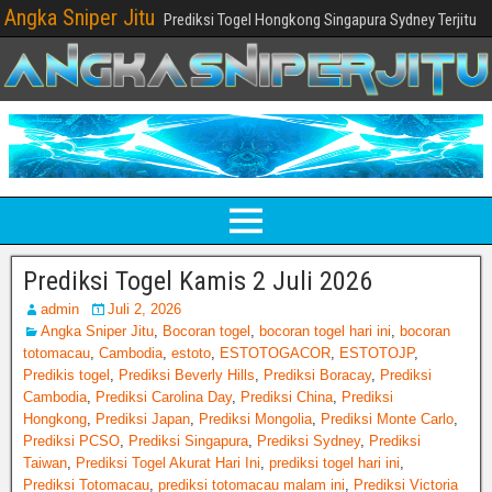
Angka Sniper Jitu
Prediksi Togel Hongkong Singapura Sydney Terjitu
Prediksi Togel Kamis 2 Juli 2026
admin
Juli 2, 2026
Angka Sniper Jitu
,
Bocoran togel
,
bocoran togel hari ini
,
bocoran
totomacau
,
Cambodia
,
estoto
,
ESTOTOGACOR
,
ESTOTOJP
,
Predikis togel
,
Prediksi Beverly Hills
,
Prediksi Boracay
,
Prediksi
Cambodia
,
Prediksi Carolina Day
,
Prediksi China
,
Prediksi
Hongkong
,
Prediksi Japan
,
Prediksi Mongolia
,
Prediksi Monte Carlo
,
Prediksi PCSO
,
Prediksi Singapura
,
Prediksi Sydney
,
Prediksi
Taiwan
,
Prediksi Togel Akurat Hari Ini
,
prediksi togel hari ini
,
Prediksi Totomacau
,
prediksi totomacau malam ini
,
Prediksi Victoria