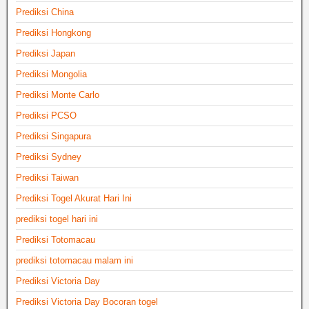
Prediksi China
Prediksi Hongkong
Prediksi Japan
Prediksi Mongolia
Prediksi Monte Carlo
Prediksi PCSO
Prediksi Singapura
Prediksi Sydney
Prediksi Taiwan
Prediksi Togel Akurat Hari Ini
prediksi togel hari ini
Prediksi Totomacau
prediksi totomacau malam ini
Prediksi Victoria Day
Prediksi Victoria Day Bocoran togel