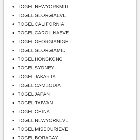
TOGEL NEWYORKMID
TOGEL GEORGIAEVE
TOGEL CALIFORNIA
TOGEL CAROLINAEVE
TOGEL GEORGIANIGHT
TOGEL GEORGIAMID
TOGEL HONGKONG
TOGEL SYDNEY
TOGEL JAKARTA
TOGEL CAMBODIA
TOGEL JAPAN
TOGEL TAIWAN
TOGEL CHINA
TOGEL NEWYORKEVE
TOGEL MISSOURIEVE
TOGEL BORACAY