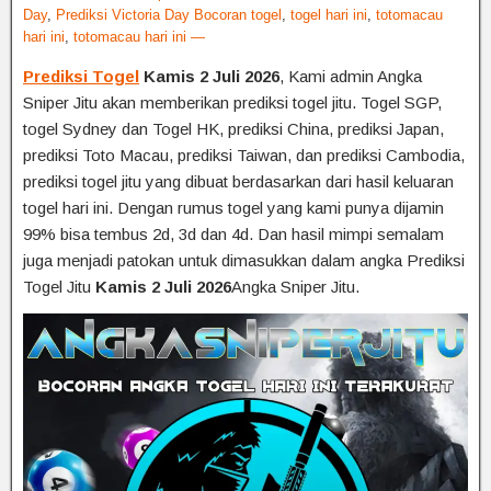
Day
,
Prediksi Victoria Day Bocoran togel
,
togel hari ini
,
totomacau
hari ini
,
totomacau hari ini —
Prediksi Togel
Kamis 2 Juli 2026
, Kami admin Angka
Sniper Jitu akan memberikan prediksi togel jitu. Togel SGP,
togel Sydney dan Togel HK, prediksi China, prediksi Japan,
prediksi Toto Macau, prediksi Taiwan, dan prediksi Cambodia,
prediksi togel jitu yang dibuat berdasarkan dari hasil keluaran
togel hari ini. Dengan rumus togel yang kami punya dijamin
99% bisa tembus 2d, 3d dan 4d. Dan hasil mimpi semalam
juga menjadi patokan untuk dimasukkan dalam angka Prediksi
Togel Jitu
Kamis 2 Juli 2026
Angka Sniper Jitu.