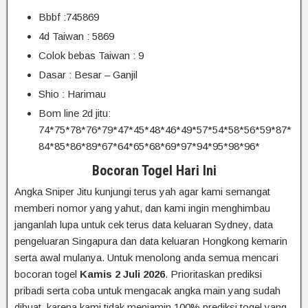
Bbbf :745869
4d Taiwan : 5869
Colok bebas Taiwan : 9
Dasar : Besar – Ganjil
Shio : Harimau
Bom line 2d jitu:
74*75*78*76*79*47*45*48*46*49*57*54*58*56*59*87*
84*85*86*89*67*64*65*68*69*97*94*95*98*96*
Bocoran Togel Hari Ini
Angka Sniper Jitu kunjungi terus yah agar kami semangat
memberi nomor yang yahut, dan kami ingin menghimbau
janganlah lupa untuk cek terus data keluaran Sydney, data
pengeluaran Singapura dan data keluaran Hongkong kemarin
serta awal mulanya. Untuk menolong anda semua mencari
bocoran togel
Kamis 2 Juli 2026
. Prioritaskan prediksi
pribadi serta coba untuk mengacak angka main yang sudah
dibuat, karena kami tidak menjamin 100% prediksi togel yang