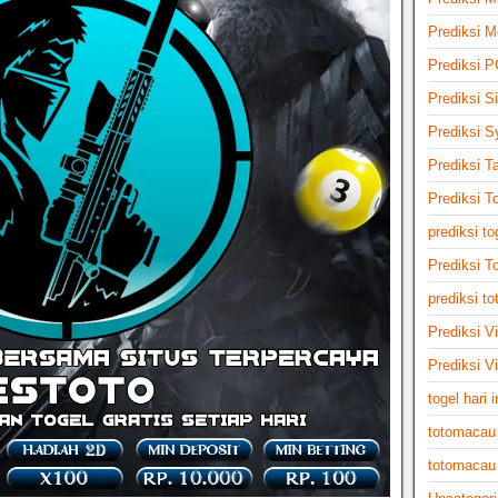
Prediksi M
Prediksi 
Prediksi S
Prediksi S
Prediksi T
Prediksi To
prediksi tog
Prediksi 
prediksi t
Prediksi V
Prediksi V
togel hari i
totomacau h
totomacau 