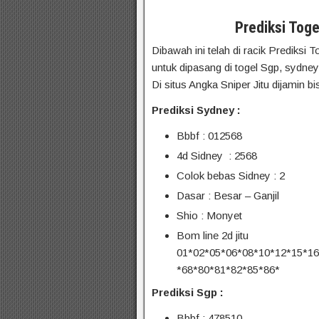
Prediksi Tog
Dibawah ini telah di racik Prediks
untuk dipasang di togel Sgp, sydney
Di situs Angka Sniper Jitu dijamin
Prediksi Sydney :
Bbbf : 012568
4d Sidney : 2568
Colok bebas Sidney : 2
Dasar : Besar – Ganjil
Shio : Monyet
Bom line 2d jitu
01*02*05*06*08*10*12*15*16
*68*80*81*82*85*86*
Prediksi Sgp :
Bbbf : 478510