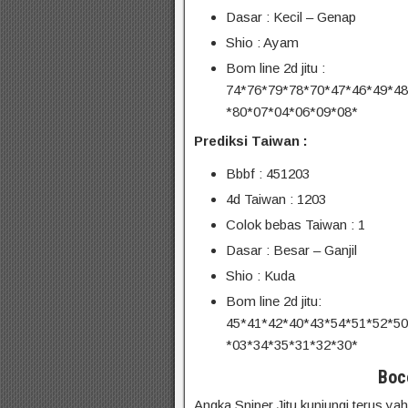
Dasar : Kecil – Genap
Shio : Ayam
Bom line 2d jitu :
74*76*79*78*70*47*46*49*48
*80*07*04*06*09*08*
Prediksi Taiwan :
Bbbf : 451203
4d Taiwan : 1203
Colok bebas Taiwan : 1
Dasar : Besar – Ganjil
Shio : Kuda
Bom line 2d jitu:
45*41*42*40*43*54*51*52*50
*03*34*35*31*32*30*
Boc
Angka Sniper Jitu kunjungi terus 