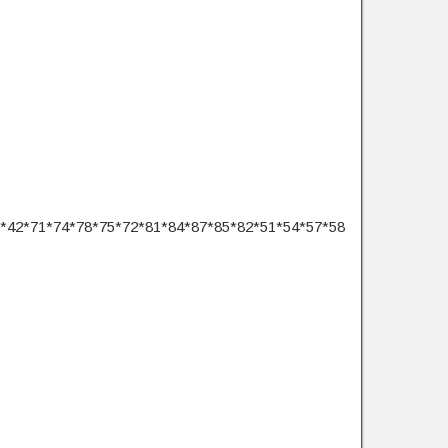
*42*71*74*78*75*72*81*84*87*85*82*51*54*57*58