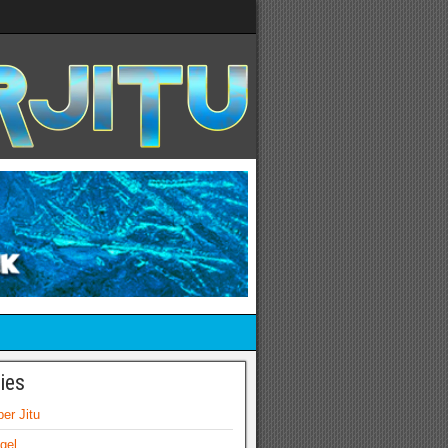
ies
er Jitu
gel