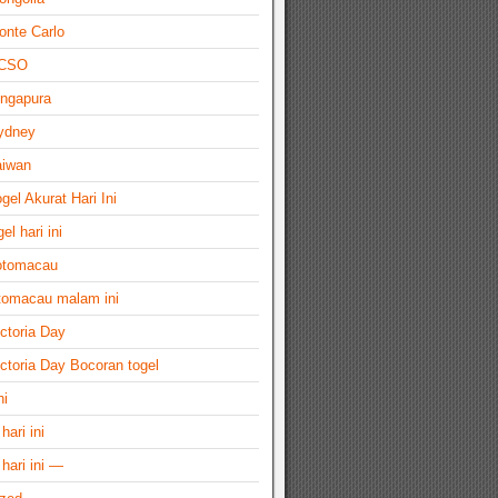
onte Carlo
PCSO
ingapura
ydney
aiwan
gel Akurat Hari Ini
el hari ini
Totomacau
otomacau malam ini
ictoria Day
ictoria Day Bocoran togel
ni
ari ini
hari ini —