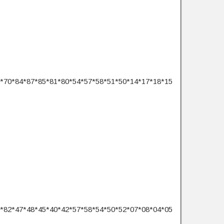
*70*84*87*85*81*80*54*57*58*51*50*14*17*18*15
*82*47*48*45*40*42*57*58*54*50*52*07*08*04*05