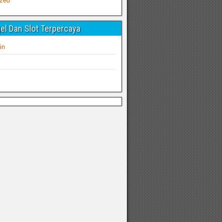
ized
el Dan Slot Terpercaya
in