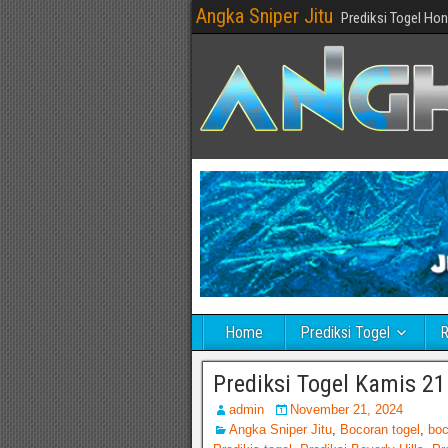
Angka Sniper Jitu
Prediksi Togel Hon
Home
Prediksi Togel
R
Prediksi Togel Kamis 2
admin
November 21, 2024
Angka Sniper Jitu
,
Bocoran togel
,
boc