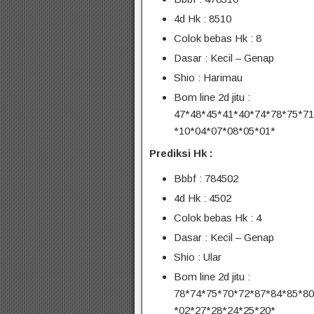
4d Hk : 8510
Colok bebas Hk : 8
Dasar : Kecil – Genap
Shio : Harimau
Bom line 2d jitu :
47*48*45*41*40*74*78*75*71
*10*04*07*08*05*01*
Prediksi Hk :
Bbbf : 784502
4d Hk : 4502
Colok bebas Hk : 4
Dasar : Kecil – Genap
Shio : Ular
Bom line 2d jitu :
78*74*75*70*72*87*84*85*80
*02*27*28*24*25*20*