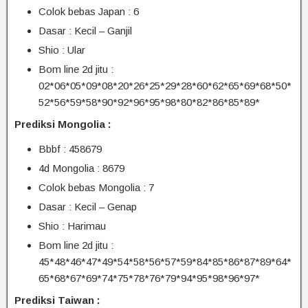
Colok bebas Japan : 6
Dasar : Kecil – Ganjil
Shio : Ular
Bom line 2d jitu :
02*06*05*09*08*20*26*25*29*28*60*62*65*69*68*50*
52*56*59*58*90*92*96*95*98*80*82*86*85*89*
Prediksi Mongolia :
Bbbf : 458679
4d Mongolia : 8679
Colok bebas Mongolia : 7
Dasar : Kecil – Genap
Shio : Harimau
Bom line 2d jitu :
45*48*46*47*49*54*58*56*57*59*84*85*86*87*89*64*
65*68*67*69*74*75*78*76*79*94*95*98*96*97*
Prediksi Taiwan :