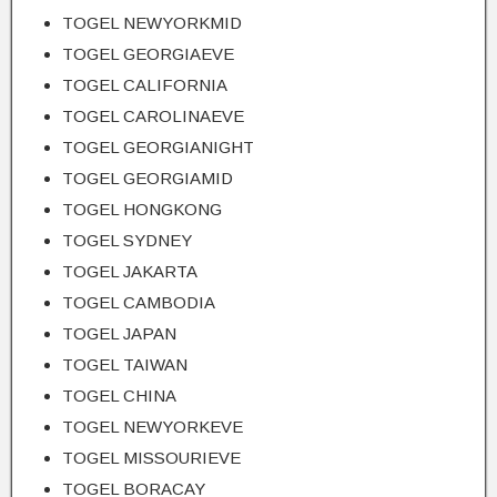
TOGEL NEWYORKMID
TOGEL GEORGIAEVE
TOGEL CALIFORNIA
TOGEL CAROLINAEVE
TOGEL GEORGIANIGHT
TOGEL GEORGIAMID
TOGEL HONGKONG
TOGEL SYDNEY
TOGEL JAKARTA
TOGEL CAMBODIA
TOGEL JAPAN
TOGEL TAIWAN
TOGEL CHINA
TOGEL NEWYORKEVE
TOGEL MISSOURIEVE
TOGEL BORACAY