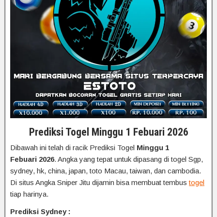
Prediksi Togel Minggu 1 Febuari 2026
Dibawah ini telah di racik Prediksi Togel
Minggu 1
Febuari
2026
. Angka yang tepat untuk dipasang di togel Sgp,
sydney, hk, china, japan, toto Macau, taiwan, dan cambodia.
Di situs Angka Sniper Jitu dijamin bisa membuat tembus
togel
tiap harinya.
Prediksi Sydney :