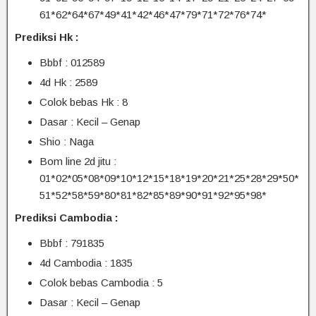
61*62*64*67*49*41*42*46*47*79*71*72*76*74*
Prediksi Hk :
Bbbf : 012589
4d Hk : 2589
Colok bebas Hk : 8
Dasar : Kecil – Genap
Shio : Naga
Bom line 2d jitu :
01*02*05*08*09*10*12*15*18*19*20*21*25*28*29*50*
51*52*58*59*80*81*82*85*89*90*91*92*95*98*
Prediksi Cambodia :
Bbbf : 791835
4d Cambodia : 1835
Colok bebas Cambodia : 5
Dasar : Kecil – Genap