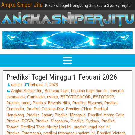
Angka Sniper Jitu
Prediksi Togel Hongkong Singapura Sydney Terjitu
Prediksi Togel Minggu 1 Febuari 2026
admin
Februari 1, 2026
Angka Sniper Jitu
,
Bocoran togel
,
bocoran togel hari ini
,
bocoran
totomacau
,
Cambodia
,
estoto
,
ESTOTOGACOR
,
ESTOTOJP
,
Predikis togel
,
Prediksi Beverly Hills
,
Prediksi Boracay
,
Prediksi
Cambodia
,
Prediksi Carolina Day
,
Prediksi China
,
Prediksi
Hongkong
,
Prediksi Japan
,
Prediksi Mongolia
,
Prediksi Monte Carlo
,
Prediksi PCSO
,
Prediksi Singapura
,
Prediksi Sydney
,
Prediksi
Taiwan
,
Prediksi Togel Akurat Hari Ini
,
prediksi togel hari ini
,
Prediksi Totomacau
,
prediksi totomacau malam ini
,
Prediksi Victoria