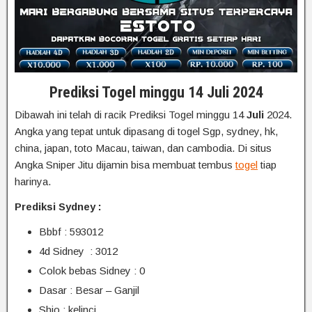
Prediksi Togel minggu 14 Juli 2024
Dibawah ini telah di racik Prediksi Togel minggu 14
Juli
2024.
Angka yang tepat untuk dipasang di togel Sgp, sydney, hk,
china, japan, toto Macau, taiwan, dan cambodia. Di situs
Angka Sniper Jitu dijamin bisa membuat tembus
togel
tiap
harinya.
Prediksi Sydney :
Bbbf : 593012
4d Sidney : 3012
Colok bebas Sidney : 0
Dasar : Besar – Ganjil
Shio : kelinci