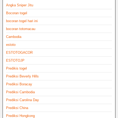
Angka Sniper Jitu
Bocoran togel
bocoran togel hari ini
bocoran totomacau
Cambodia
estoto
ESTOTOGACOR
ESTOTOJP
Predikis togel
Prediksi Beverly Hills
Prediksi Boracay
Prediksi Cambodia
Prediksi Carolina Day
Prediksi China
Prediksi Hongkong