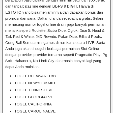
berapapun pasti dibayar dengan minimal bettingan 100 perak
dan tanpa batas line dengan BBFS 9 DIGIT. Hanya di
ESTOTO yang bisa menjaminnya dan dapatkan bonus dan
promosi dari sana. Daftar id anda secepatnya gratis. Selain
memasang nomor togel online di sini juga banyak permainan
menarik seperti Roulette, Sicbo Dice, Oglok, Dice 5, Head &
Tail, Red & White, 24D Rewrite, Poker Dice, Billiard Pools,
Gong Ball Semua mini games dimainkan secara LIVE. Serta
Anda juga akan di suguhi berbagai permainan Slot Online
dengan provider-provider ternama seperti Pragmatic Play, Pg
Soft, Habanero, No Limit City dan masih banyak lagi yang
dapat Anda mainkan.
TOGEL DELAWAREDAY
TOGEL NEWYORKMID
TOGEL TENNESEEVE
TOGEL GEORGIAEVE
TOGEL CALIFORNIA
TOGEL CAROLINAEVE