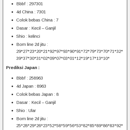
Bbbf : 297301
4d China : 7301
Colok bebas China : 7
Dasar : Kecil – Ganjil
Shio : kelinci
Bom line 2d jitu :
29*27*23*20*21*92*97*93*90*91*72*79*73*70*71*32*
39*37*30*31*02*09*07*03*01*12*19*17*13*10*
Prediksi Japan :
Bbbf : 258963
4d Japan : 8963
Colok bebas Japan : 8
Dasar : Kecil – Ganjil
Shio : Ular
Bom line 2d jitu :
25*28*29*26*23*52*58*59*56*53*82*85*89*86*83*92*