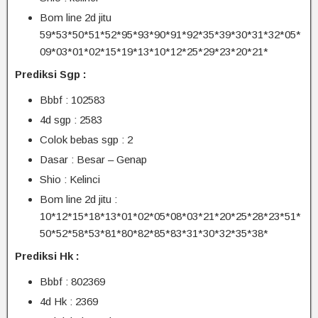
Bom line 2d jitu
59*53*50*51*52*95*93*90*91*92*35*39*30*31*32*05*
09*03*01*02*15*19*13*10*12*25*29*23*20*21*
Prediksi Sgp :
Bbbf : 102583
4d sgp : 2583
Colok bebas sgp : 2
Dasar : Besar – Genap
Shio : Kelinci
Bom line 2d jitu :
10*12*15*18*13*01*02*05*08*03*21*20*25*28*23*51*
50*52*58*53*81*80*82*85*83*31*30*32*35*38*
Prediksi Hk :
Bbbf : 802369
4d Hk : 2369