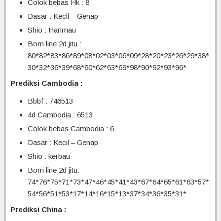
Colok bebas Hk : 8
Dasar : Kecil – Genap
Shio : Harimau
Bom line 2d jitu :
80*82*83*86*89*08*02*03*06*09*28*20*23*26*29*38*
30*32*36*39*68*60*62*63*69*98*90*92*93*96*
Prediksi Cambodia :
Bbbf : 746513
4d Cambodia : 6513
Colok bebas Cambodia : 6
Dasar : Kecil – Genap
Shio : kerbau
Bom line 2d jitu:
74*76*75*71*73*47*46*45*41*43*67*64*65*61*63*57*
54*56*51*53*17*14*16*15*13*37*34*36*35*31*
Prediksi China :