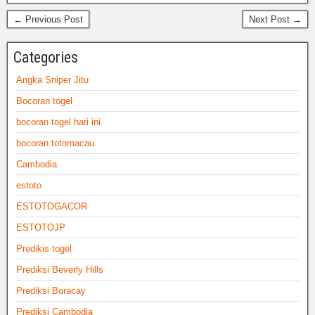
← Previous Post
Next Post →
Categories
Angka Sniper Jitu
Bocoran togel
bocoran togel hari ini
bocoran totomacau
Cambodia
estoto
ESTOTOGACOR
ESTOTOJP
Predikis togel
Prediksi Beverly Hills
Prediksi Boracay
Prediksi Cambodia