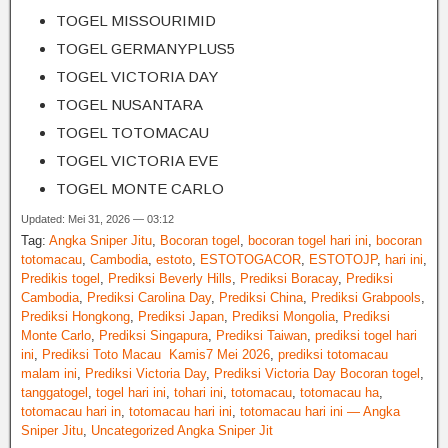
TOGEL MISSOURIMID
TOGEL GERMANYPLUS5
TOGEL VICTORIA DAY
TOGEL NUSANTARA
TOGEL TOTOMACAU
TOGEL VICTORIA EVE
TOGEL MONTE CARLO
Updated: Mei 31, 2026 — 03:12
Tag:
Angka Sniper Jitu
,
Bocoran togel
,
bocoran togel hari ini
,
bocoran
totomacau
,
Cambodia
,
estoto
,
ESTOTOGACOR
,
ESTOTOJP
,
hari ini
,
Predikis togel
,
Prediksi Beverly Hills
,
Prediksi Boracay
,
Prediksi
Cambodia
,
Prediksi Carolina Day
,
Prediksi China
,
Prediksi Grabpools
,
Prediksi Hongkong
,
Prediksi Japan
,
Prediksi Mongolia
,
Prediksi
Monte Carlo
,
Prediksi Singapura
,
Prediksi Taiwan
,
prediksi togel hari
ini
,
Prediksi Toto Macau Kamis7 Mei 2026
,
prediksi totomacau
malam ini
,
Prediksi Victoria Day
,
Prediksi Victoria Day Bocoran togel
,
tanggatogel
,
togel hari ini
,
tohari ini
,
totomacau
,
totomacau ha
,
totomacau hari in
,
totomacau hari ini
,
totomacau hari ini — Angka
Sniper Jitu
,
Uncategorized Angka Sniper Jit