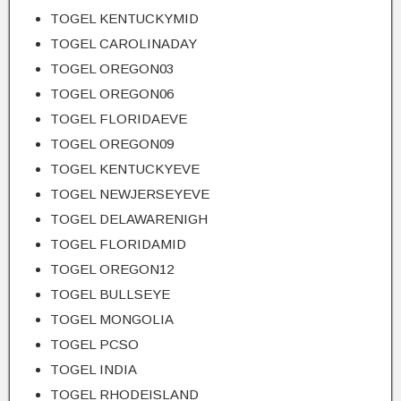
TOGEL KENTUCKYMID
TOGEL CAROLINADAY
TOGEL OREGON03
TOGEL OREGON06
TOGEL FLORIDAEVE
TOGEL OREGON09
TOGEL KENTUCKYEVE
TOGEL NEWJERSEYEVE
TOGEL DELAWARENIGH
TOGEL FLORIDAMID
TOGEL OREGON12
TOGEL BULLSEYE
TOGEL MONGOLIA
TOGEL PCSO
TOGEL INDIA
TOGEL RHODEISLAND