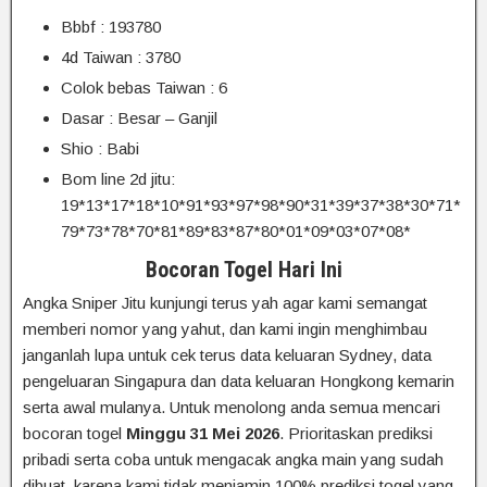
Bbbf : 193780
4d Taiwan : 3780
Colok bebas Taiwan : 6
Dasar : Besar – Ganjil
Shio : Babi
Bom line 2d jitu:
19*13*17*18*10*91*93*97*98*90*31*39*37*38*30*71*
79*73*78*70*81*89*83*87*80*01*09*03*07*08*
Bocoran Togel Hari Ini
Angka Sniper Jitu kunjungi terus yah agar kami semangat
memberi nomor yang yahut, dan kami ingin menghimbau
janganlah lupa untuk cek terus data keluaran Sydney, data
pengeluaran Singapura dan data keluaran Hongkong kemarin
serta awal mulanya. Untuk menolong anda semua mencari
bocoran togel
Minggu 31 Mei 2026
. Prioritaskan prediksi
pribadi serta coba untuk mengacak angka main yang sudah
dibuat, karena kami tidak menjamin 100% prediksi togel yang