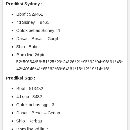
Prediksi Sydney :
Bbbf :
529461
4d Sidney :
9461
Colok bebas Sidney : 1
Dasar : Besar – Ganjil
Shio : Babi
Bom line 2d jitu :
52*59*54*56*51*25*29*24*26*21*95*92*94*96*91*45*
42*49*46*41*65*62*69*64*61*15*12*19*14*16*
Prediksi Sgp :
Bbbf :
913482
4d sgp :
3482
Colok bebas sgp : 3
Dasar : Besar – Genap
Shio : Kerbau
Bom line 2d jitu :