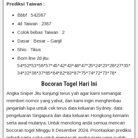
Prediksi Taiwan :
Bbbf :
542387
4d Taiwan :
2387
Colok bebas Taiwan : 2
Dasar : Besar – Ganjil
Shio : Tikus
Bom line 2d jitu:
54*52*53*58*57*45*42*43*48*47*25*24*23*28*27*35*
34*32*38*37*85*84*82*83*87*75*74*72*73*78*
Bocoran Togel Hari Ini
Angka Sniper Jitu kunjungi terus yah agar kami semangat
memberi nomor yang yahut, dan kami ingin menghimbau
janganlah lupa untuk cek terus data keluaran Sydney, data
pengeluaran Singapura dan data keluaran Hongkong kemarin
serta awal mulanya. Untuk menolong anda semua mencari
bocoran togel Minggu 8 Desember 2024. Prioritaskan prediksi
pribadi serta coba untuk mengacak angka main yang sudah