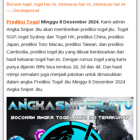
Bocoran togel
,
togel hari ini
,
totomacau hari ini
,
totomacau hari ini
—
,
Uncategorized
Prediksi Togel
Minggu 8 Desember 2024
, Kami admin
Angka Sniper Jitu akan memberikan prediksi togel jitu. Togel
SGP, togel Sydney dan Togel HK, prediksi China, prediksi
Japan, prediksi Toto Macau, prediksi Taiwan, dan prediksi
Cambodia, prediksi togel jitu yang dibuat berdasarkan dari
hasil keluaran togel hari ini. Dengan rumus togel yang kami
punya dijamin 99% bisa tembus 2d, 3d dan 4d. Dan hasil
mimpi semalam juga menjadi patokan untuk dimasukkan
dalam angka Prediksi Togel Jitu Minggu 8 Desember 2024
Angka Sniper Jitu.