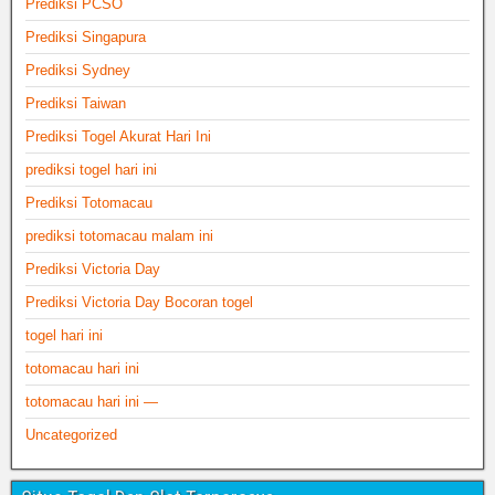
Prediksi PCSO
Prediksi Singapura
Prediksi Sydney
Prediksi Taiwan
Prediksi Togel Akurat Hari Ini
prediksi togel hari ini
Prediksi Totomacau
prediksi totomacau malam ini
Prediksi Victoria Day
Prediksi Victoria Day Bocoran togel
togel hari ini
totomacau hari ini
totomacau hari ini —
Uncategorized