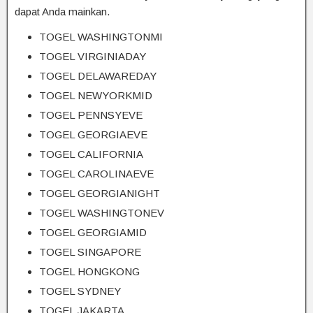
dapat Anda mainkan.
TOGEL WASHINGTONMI
TOGEL VIRGINIADAY
TOGEL DELAWAREDAY
TOGEL NEWYORKMID
TOGEL PENNSYEVE
TOGEL GEORGIAEVE
TOGEL CALIFORNIA
TOGEL CAROLINAEVE
TOGEL GEORGIANIGHT
TOGEL WASHINGTONEV
TOGEL GEORGIAMID
TOGEL SINGAPORE
TOGEL HONGKONG
TOGEL SYDNEY
TOGEL JAKARTA