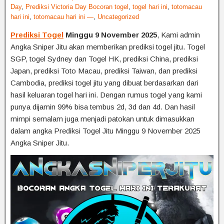
Day
,
Prediksi Victoria Day Bocoran togel
,
togel hari ini
,
totomacau
hari ini
,
totomacau hari ini —
,
Uncategorized
Prediksi Togel
Minggu 9 November 2025
, Kami admin
Angka Sniper Jitu akan memberikan prediksi togel jitu. Togel
SGP, togel Sydney dan Togel HK, prediksi China, prediksi
Japan, prediksi Toto Macau, prediksi Taiwan, dan prediksi
Cambodia, prediksi togel jitu yang dibuat berdasarkan dari
hasil keluaran togel hari ini. Dengan rumus togel yang kami
punya dijamin 99% bisa tembus 2d, 3d dan 4d. Dan hasil
mimpi semalam juga menjadi patokan untuk dimasukkan
dalam angka Prediksi Togel Jitu Minggu 9 November 2025
Angka Sniper Jitu.