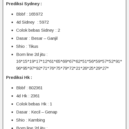
Prediksi Sydney :
Bbbf : 165972
4d Sidney : 5972
Colok bebas Sidney : 2
Dasar : Besar – Ganjil
Shio : Tikus
Bom line 2d jitu :
16*15*19*17*12*61*65*69*67*62*51*56*59*57*52*91*
96*95*97*92*71*76*75*79*72*21*26*25*29*27*
Prediksi Hk :
Bbbf : 802361
4d Hk : 2361
Colok bebas Hk : 1
Dasar : Kecil – Genap
Shio : Kambing
Bom line 2d jitu :