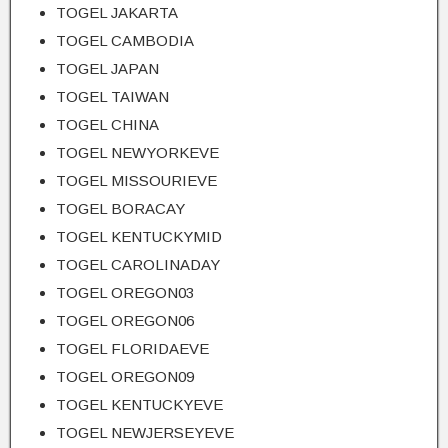
TOGEL JAKARTA
TOGEL CAMBODIA
TOGEL JAPAN
TOGEL TAIWAN
TOGEL CHINA
TOGEL NEWYORKEVE
TOGEL MISSOURIEVE
TOGEL BORACAY
TOGEL KENTUCKYMID
TOGEL CAROLINADAY
TOGEL OREGON03
TOGEL OREGON06
TOGEL FLORIDAEVE
TOGEL OREGON09
TOGEL KENTUCKYEVE
TOGEL NEWJERSEYEVE