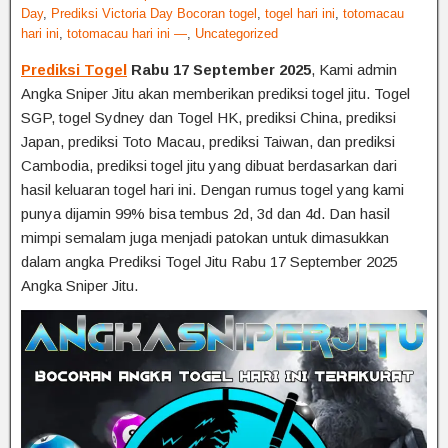
Day
,
Prediksi Victoria Day Bocoran togel
,
togel hari ini
,
totomacau
hari ini
,
totomacau hari ini —
,
Uncategorized
Prediksi Togel
Rabu 17 September 2025
, Kami admin
Angka Sniper Jitu akan memberikan prediksi togel jitu. Togel
SGP, togel Sydney dan Togel HK, prediksi China, prediksi
Japan, prediksi Toto Macau, prediksi Taiwan, dan prediksi
Cambodia, prediksi togel jitu yang dibuat berdasarkan dari
hasil keluaran togel hari ini. Dengan rumus togel yang kami
punya dijamin 99% bisa tembus 2d, 3d dan 4d. Dan hasil
mimpi semalam juga menjadi patokan untuk dimasukkan
dalam angka Prediksi Togel Jitu Rabu 17 September 2025
Angka Sniper Jitu.