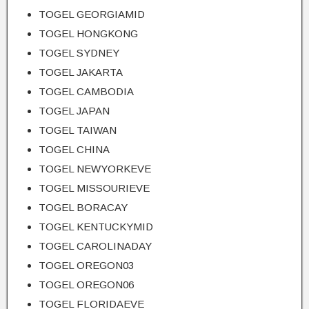
TOGEL GEORGIAMID
TOGEL HONGKONG
TOGEL SYDNEY
TOGEL JAKARTA
TOGEL CAMBODIA
TOGEL JAPAN
TOGEL TAIWAN
TOGEL CHINA
TOGEL NEWYORKEVE
TOGEL MISSOURIEVE
TOGEL BORACAY
TOGEL KENTUCKYMID
TOGEL CAROLINADAY
TOGEL OREGON03
TOGEL OREGON06
TOGEL FLORIDAEVE