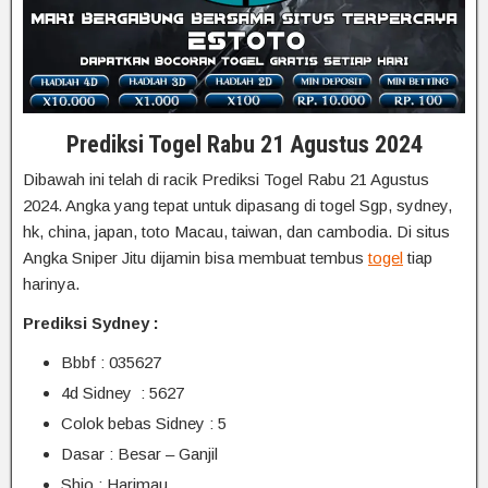
Prediksi Togel Rabu 21 Agustus 2024
Dibawah ini telah di racik Prediksi Togel Rabu 21 Agustus
2024. Angka yang tepat untuk dipasang di togel Sgp, sydney,
hk, china, japan, toto Macau, taiwan, dan cambodia. Di situs
Angka Sniper Jitu dijamin bisa membuat tembus
togel
tiap
harinya.
Prediksi Sydney :
Bbbf :
035627
4d Sidney :
5627
Colok bebas Sidney : 5
Dasar : Besar – Ganjil
Shio : Harimau