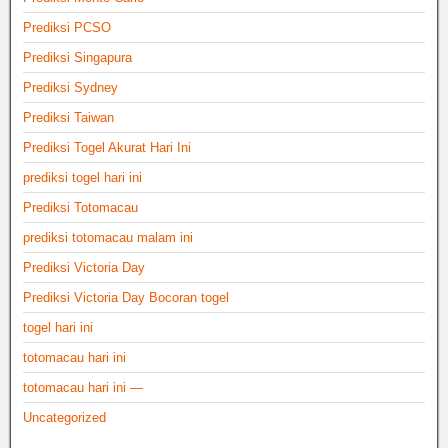
Prediksi PCSO
Prediksi Singapura
Prediksi Sydney
Prediksi Taiwan
Prediksi Togel Akurat Hari Ini
prediksi togel hari ini
Prediksi Totomacau
prediksi totomacau malam ini
Prediksi Victoria Day
Prediksi Victoria Day Bocoran togel
togel hari ini
totomacau hari ini
totomacau hari ini —
Uncategorized