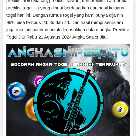
prediksi Toto Macau, prediksi Taiwan, dan prediksi Cambodia,
prediksi togel jitu yang dibuat berdasarkan dari hasil keluaran
togel hari ini. Dengan rumus togel yang kami punya dijamin
99% bisa tembus 2d, 3d dan 4d. Dan hasil mimpi semalam
juga menjadi patokan untuk dimasukkan dalam angka Prediksi
Togel Jitu Rabu 21 Agustus 2024 Angka Sniper Jitu.