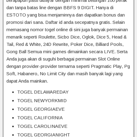
berapapun pasti dibayar dengan minimal bettingan 100 perak
dan tanpa batas line dengan BBFS 9 DIGIT. Hanya di
ESTOTO yang bisa menjaminnya dan dapatkan bonus dan
promosi dari sana. Daftar id anda secepatnya gratis. Selain
memasang nomor togel online di sini juga banyak permainan
menarik seperti Roulette, Sicbo Dice, Oglok, Dice 5, Head &
Tail, Red & White, 24D Rewrite, Poker Dice, Billiard Pools,
Gong Ball Semua mini games dimainkan secara LIVE. Serta
Anda juga akan di suguhi berbagai permainan Slot Online
dengan provider-provider ternama seperti Pragmatic Play, Pg
Soft, Habanero, No Limit City dan masih banyak lagi yang
dapat Anda mainkan.
TOGEL DELAWAREDAY
TOGEL NEWYORKMID
TOGEL GEORGIAEVE
TOGEL CALIFORNIA
TOGEL CAROLINAEVE
TOGEL GEORGIANIGHT