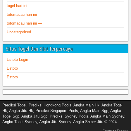
togel hari ini
totomacau hari ini
totomacau hari ini —
Uncategorized
Situs Togel Dan Slot Terpercaya
Estoto Login
Estoto
Estoto
Prediksi Togel, Prediksi Hongkong Pools, Angka Main Hk, Angka Togel
Hk, Angka Jitu Hk, Prediksi Singapore Pools, Angka Main Sgp, Angka
Togel Sgp, Angka Jitu Sgp, Prediksi Sydney Pools, Angka Main Sydney,
Angka Togel Sydney, Angka Jitu Sydney. Angka Sniper Jitu © 2024