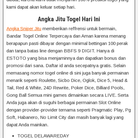
kami dapat akan keluar setiap hari.
Angka Jitu Togel Hari Ini
Angka Sniper Jitu
memberikan reffrensi untuk bermain,
Bandar Togel Online Terpercaya dan Aman karena menang
berapapun pasti dibayar dengan minimal bettingan 100 perak
dan tanpa batas line dengan BBFS 9 DIGIT. Hanya di
ESTOTO yang bisa menjaminnya dan dapatkan bonus dan
promosi dari sana. Daftar id anda secepatnya gratis. Selain
memasang nomor togel online di sini juga banyak permainan
menarik seperti Roulette, Sicbo Dice, Oglok, Dice 5, Head &
Tail, Red & White, 24D Rewrite, Poker Dice, Billiard Pools,
Gong Ball Semua mini games dimainkan secara LIVE. Serta
Anda juga akan di suguhi berbagai permainan Slot Online
dengan provider-provider ternama seperti Pragmatic Play, Pg
Soft, Habanero, No Limit City dan masih banyak lagi yang
dapat Anda mainkan.
TOGEL DELAWAREDAY