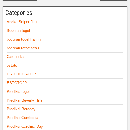
Categories
Angka Sniper Jitu
Bocoran togel
bocoran togel hari ini
bocoran totomacau
Cambodia
estoto
ESTOTOGACOR
ESTOTOJP
Predikis togel
Prediksi Beverly Hills
Prediksi Boracay
Prediksi Cambodia
Prediksi Carolina Day