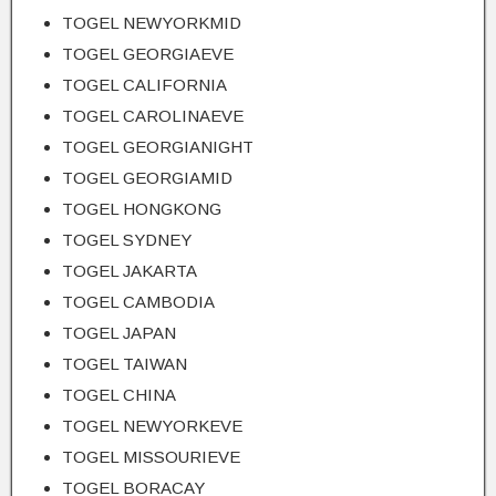
TOGEL NEWYORKMID
TOGEL GEORGIAEVE
TOGEL CALIFORNIA
TOGEL CAROLINAEVE
TOGEL GEORGIANIGHT
TOGEL GEORGIAMID
TOGEL HONGKONG
TOGEL SYDNEY
TOGEL JAKARTA
TOGEL CAMBODIA
TOGEL JAPAN
TOGEL TAIWAN
TOGEL CHINA
TOGEL NEWYORKEVE
TOGEL MISSOURIEVE
TOGEL BORACAY