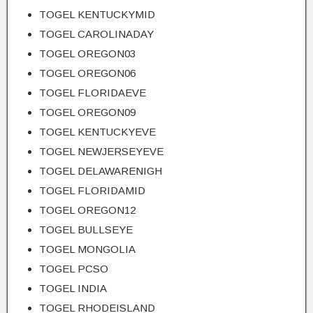
TOGEL KENTUCKYMID
TOGEL CAROLINADAY
TOGEL OREGON03
TOGEL OREGON06
TOGEL FLORIDAEVE
TOGEL OREGON09
TOGEL KENTUCKYEVE
TOGEL NEWJERSEYEVE
TOGEL DELAWARENIGH
TOGEL FLORIDAMID
TOGEL OREGON12
TOGEL BULLSEYE
TOGEL MONGOLIA
TOGEL PCSO
TOGEL INDIA
TOGEL RHODEISLAND