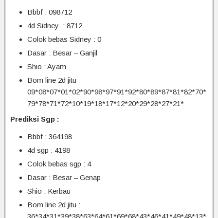
Bbbf : 098712
4d Sidney : 8712
Colok bebas Sidney : 0
Dasar : Besar – Ganjil
Shio : Ayam
Bom line 2d jitu
09*08*07*01*02*90*98*97*91*92*80*89*87*81*82*70*
79*78*71*72*10*19*18*17*12*20*29*28*27*21*
Prediksi Sgp :
Bbbf : 364198
4d sgp : 4198
Colok bebas sgp : 4
Dasar : Besar – Genap
Shio : Kerbau
Bom line 2d jitu :
36*34*31*39*38*63*64*61*69*68*43*46*41*49*48*13*