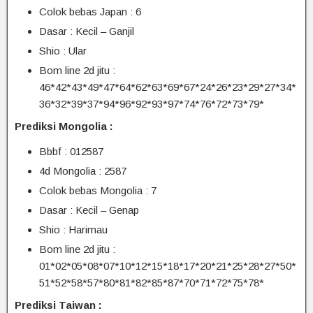
Colok bebas Japan : 6
Dasar : Kecil – Ganjil
Shio : Ular
Bom line 2d jitu :
46*42*43*49*47*64*62*63*69*67*24*26*23*29*27*34*
36*32*39*37*94*96*92*93*97*74*76*72*73*79*
Prediksi Mongolia :
Bbbf : 012587
4d Mongolia : 2587
Colok bebas Mongolia : 7
Dasar : Kecil – Genap
Shio : Harimau
Bom line 2d jitu :
01*02*05*08*07*10*12*15*18*17*20*21*25*28*27*50*
51*52*58*57*80*81*82*85*87*70*71*72*75*78*
Prediksi Taiwan :