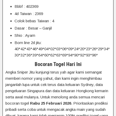
Bbbf : 402369
4d Taiwan : 2369
Colok bebas Taiwan : 4
Dasar : Besar – Ganjil
Shio : Ayam
Bom line 2d jitu:
40*42*43*46*49*04*02*03*06*09*24*20*23*26*29*34*
30*32*36*39*64*60*62*63*69*94*90*92*93*96*
Bocoran Togel Hari Ini
Angka Sniper Jitu kunjungi terus yah agar kami semangat
memberi nomor yang yahut, dan kami ingin menghimbau
janganlah lupa untuk cek terus data keluaran Sydney, data
pengeluaran Singapura dan data keluaran Hongkong kemarin
serta awal mulanya. Untuk menolong anda semua mencari
bocoran togel
Rabu 25 Februari 2026
. Prioritaskan prediksi
pribadi serta coba untuk mengacak angka main yang sudah
dibuat, karena kami tidak menjamin 100% prediksi togel yang