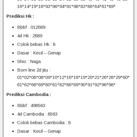
16*14*19*18*93*96*94*91*98*83*86*84*81*89*
Prediksi Hk :
Bbbf : 012689
4d Hk : 2689
Colok bebas Hk : 8
Dasar : Kecil – Genap
Shio : Naga
Bom line 2d jitu :
01*02*06*08*09*10*12*16*18*19*20*21*26*28*29*60*
61*62*68*69*80*81*82*86*89*90*91*92*96*98*
Prediksi Cambodia :
Bbbf : 498563
4d Cambodia : 8563
Colok bebas Cambodia : 8
Dasar : Kecil – Genap