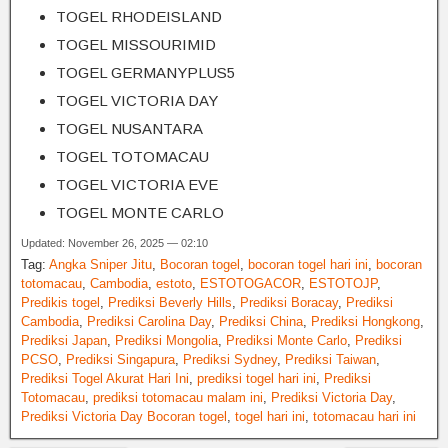
TOGEL RHODEISLAND
TOGEL MISSOURIMID
TOGEL GERMANYPLUS5
TOGEL VICTORIA DAY
TOGEL NUSANTARA
TOGEL TOTOMACAU
TOGEL VICTORIA EVE
TOGEL MONTE CARLO
Updated: November 26, 2025 — 02:10
Tag:
Angka Sniper Jitu
,
Bocoran togel
,
bocoran togel hari ini
,
bocoran
totomacau
,
Cambodia
,
estoto
,
ESTOTOGACOR
,
ESTOTOJP
,
Predikis togel
,
Prediksi Beverly Hills
,
Prediksi Boracay
,
Prediksi
Cambodia
,
Prediksi Carolina Day
,
Prediksi China
,
Prediksi Hongkong
,
Prediksi Japan
,
Prediksi Mongolia
,
Prediksi Monte Carlo
,
Prediksi
PCSO
,
Prediksi Singapura
,
Prediksi Sydney
,
Prediksi Taiwan
,
Prediksi Togel Akurat Hari Ini
,
prediksi togel hari ini
,
Prediksi
Totomacau
,
prediksi totomacau malam ini
,
Prediksi Victoria Day
,
Prediksi Victoria Day Bocoran togel
,
togel hari ini
,
totomacau hari ini