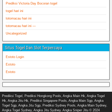
Prediksi Victoria Day Bocoran togel
togel hari ini
totomacau hari ini
totomacau hari ini —
Uncategorized
Situs Togel Dan Slot Terpercaya
Estoto Login
Estoto
Estoto
Prediksi Togel, Prediksi Hongkong Pools, Angka Main Hk, Angka Togel
Hk, Angka Jitu Hk, Prediksi Singapore Pools, Angka Main Sgp, Angka
Togel Sgp, Angka Jitu Sgp, Prediksi Sydney Pools, Angka Main Sydney,
Angka Togel Sydney, Angka Jitu Sydney. Angka Sniper Jitu © 2024