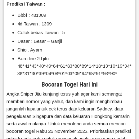
Prediksi Taiwan :
Bbbf : 481309
4d Taiwan : 1309
Colok bebas Taiwan : 5
Dasar : Besar – Ganjil
Shio : Ayam
Bom line 2d jitu:
48*41*43*40*49*84*81*83*80*89*14*18*13*10*19*34*
38*31*30*39*04*08*01*03*09*94*98*91*93*90*
Bocoran Togel Hari Ini
Angka Sniper Jitu kunjungi terus yah agar kami semangat
memberi nomor yang yahut, dan kami ingin menghimbau
janganlah lupa untuk cek terus data keluaran Sydney, data
pengeluaran Singapura dan data keluaran Hongkong kemarin
serta awal mulanya. Untuk menolong anda semua mencari
bocoran togel Rabu 26 November 2025. Prioritaskan prediksi
pribadi serta coba untuk mengacak angka main yang sudah