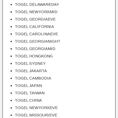
TOGEL DELAWAREDAY
TOGEL NEWYORKMID
TOGEL GEORGIAEVE
TOGEL CALIFORNIA
TOGEL CAROLINAEVE
TOGEL GEORGIANIGHT
TOGEL GEORGIAMID
TOGEL HONGKONG
TOGEL SYDNEY
TOGEL JAKARTA
TOGEL CAMBODIA
TOGEL JAPAN
TOGEL TAIWAN
TOGEL CHINA
TOGEL NEWYORKEVE
TOGEL MISSOURIEVE