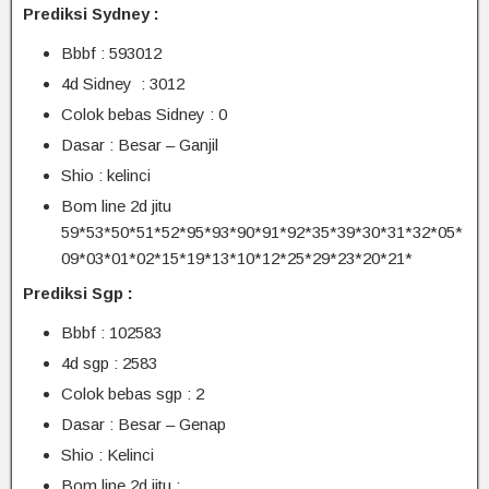
Prediksi Sydney :
Bbbf : 593012
4d Sidney : 3012
Colok bebas Sidney : 0
Dasar : Besar – Ganjil
Shio : kelinci
Bom line 2d jitu
59*53*50*51*52*95*93*90*91*92*35*39*30*31*32*05*
09*03*01*02*15*19*13*10*12*25*29*23*20*21*
Prediksi Sgp :
Bbbf : 102583
4d sgp : 2583
Colok bebas sgp : 2
Dasar : Besar – Genap
Shio : Kelinci
Bom line 2d jitu :