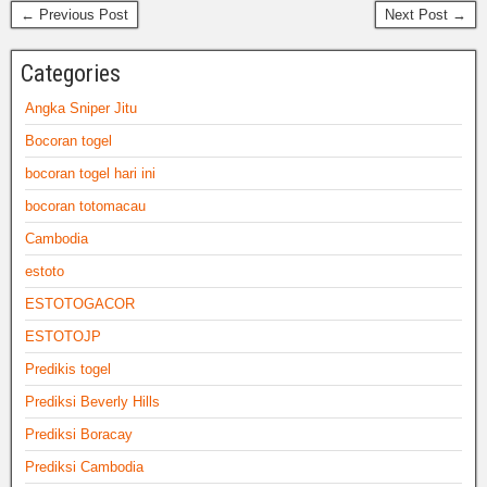
← Previous Post
Next Post →
Categories
Angka Sniper Jitu
Bocoran togel
bocoran togel hari ini
bocoran totomacau
Cambodia
estoto
ESTOTOGACOR
ESTOTOJP
Predikis togel
Prediksi Beverly Hills
Prediksi Boracay
Prediksi Cambodia