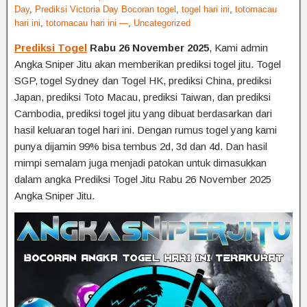
Day
,
Prediksi Victoria Day Bocoran togel
,
togel hari ini
,
totomacau
hari ini
,
totomacau hari ini —
,
Uncategorized
Prediksi Togel
Rabu 26 November 2025
, Kami admin
Angka Sniper Jitu akan memberikan prediksi togel jitu. Togel
SGP, togel Sydney dan Togel HK, prediksi China, prediksi
Japan, prediksi Toto Macau, prediksi Taiwan, dan prediksi
Cambodia, prediksi togel jitu yang dibuat berdasarkan dari
hasil keluaran togel hari ini. Dengan rumus togel yang kami
punya dijamin 99% bisa tembus 2d, 3d dan 4d. Dan hasil
mimpi semalam juga menjadi patokan untuk dimasukkan
dalam angka Prediksi Togel Jitu Rabu 26 November 2025
Angka Sniper Jitu.