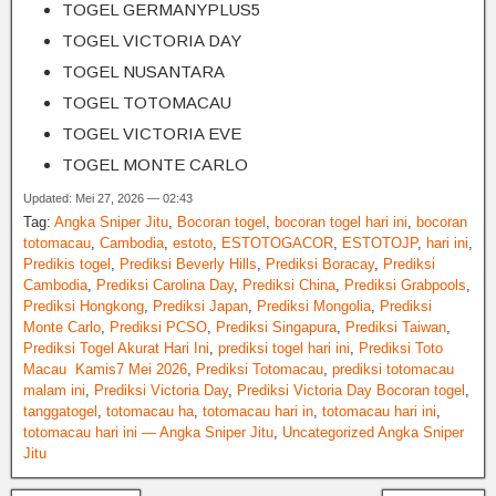
TOGEL GERMANYPLUS5
TOGEL VICTORIA DAY
TOGEL NUSANTARA
TOGEL TOTOMACAU
TOGEL VICTORIA EVE
TOGEL MONTE CARLO
Updated: Mei 27, 2026 — 02:43
Tag:
Angka Sniper Jitu
,
Bocoran togel
,
bocoran togel hari ini
,
bocoran
totomacau
,
Cambodia
,
estoto
,
ESTOTOGACOR
,
ESTOTOJP
,
hari ini
,
Predikis togel
,
Prediksi Beverly Hills
,
Prediksi Boracay
,
Prediksi
Cambodia
,
Prediksi Carolina Day
,
Prediksi China
,
Prediksi Grabpools
,
Prediksi Hongkong
,
Prediksi Japan
,
Prediksi Mongolia
,
Prediksi
Monte Carlo
,
Prediksi PCSO
,
Prediksi Singapura
,
Prediksi Taiwan
,
Prediksi Togel Akurat Hari Ini
,
prediksi togel hari ini
,
Prediksi Toto
Macau Kamis7 Mei 2026
,
Prediksi Totomacau
,
prediksi totomacau
malam ini
,
Prediksi Victoria Day
,
Prediksi Victoria Day Bocoran togel
,
tanggatogel
,
totomacau ha
,
totomacau hari in
,
totomacau hari ini
,
totomacau hari ini — Angka Sniper Jitu
,
Uncategorized Angka Sniper
Jitu