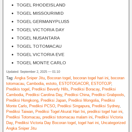
TOGEL RHODEISLAND
TOGEL MISSOURIMID
TOGEL GERMANYPLUS5
TOGEL VICTORIA DAY
TOGEL NUSANTARA
TOGEL TOTOMACAU
TOGEL VICTORIA EVE
TOGEL MONTE CARLO
Updated: September 2, 2025 — 01:10
Tag:
Angka Sniper Jitu
,
Bocoran togel
,
bocoran togel hari ini
,
bocoran
totomacau
,
Cambodia
,
estoto
,
ESTOTOGACOR
,
ESTOTOJP
,
Predikis togel
,
Prediksi Beverly Hills
,
Prediksi Boracay
,
Prediksi
Cambodia
,
Prediksi Carolina Day
,
Prediksi China
,
Prediksi Grabpools
,
Prediksi Hongkong
,
Prediksi Japan
,
Prediksi Mongolia
,
Prediksi
Monte Carlo
,
Prediksi PCSO
,
Prediksi Singapura
,
Prediksi Sydney
,
Prediksi Taiwan
,
Prediksi Togel Akurat Hari Ini
,
prediksi togel hari ini
,
Prediksi Totomacau
,
prediksi totomacau malam ini
,
Prediksi Victoria
Day
,
Prediksi Victoria Day Bocoran togel
,
togel hari ini
,
Uncategorized
Angka Sniper Jitu