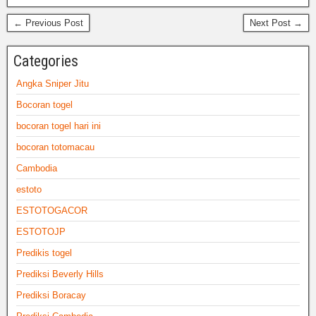
← Previous Post
Next Post →
Categories
Angka Sniper Jitu
Bocoran togel
bocoran togel hari ini
bocoran totomacau
Cambodia
estoto
ESTOTOGACOR
ESTOTOJP
Predikis togel
Prediksi Beverly Hills
Prediksi Boracay