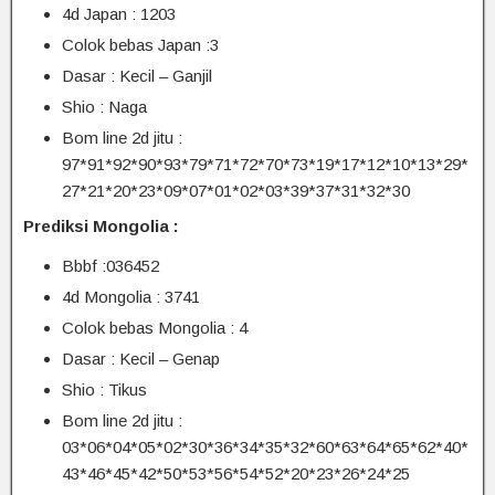
4d Japan : 1203
Colok bebas Japan :3
Dasar : Kecil – Ganjil
Shio : Naga
Bom line 2d jitu :
97*91*92*90*93*79*71*72*70*73*19*17*12*10*13*29*
27*21*20*23*09*07*01*02*03*39*37*31*32*30
Prediksi Mongolia :
Bbbf :036452
4d Mongolia : 3741
Colok bebas Mongolia : 4
Dasar : Kecil – Genap
Shio : Tikus
Bom line 2d jitu :
03*06*04*05*02*30*36*34*35*32*60*63*64*65*62*40*
43*46*45*42*50*53*56*54*52*20*23*26*24*25