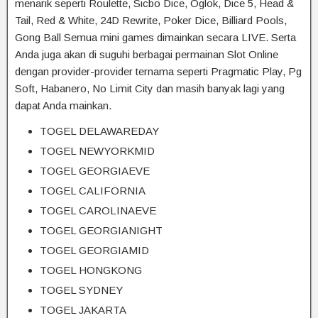
menarik seperti Roulette, Sicbo Dice, Oglok, Dice 5, Head &
Tail, Red & White, 24D Rewrite, Poker Dice, Billiard Pools,
Gong Ball Semua mini games dimainkan secara LIVE. Serta
Anda juga akan di suguhi berbagai permainan Slot Online
dengan provider-provider ternama seperti Pragmatic Play, Pg
Soft, Habanero, No Limit City dan masih banyak lagi yang
dapat Anda mainkan.
TOGEL DELAWAREDAY
TOGEL NEWYORKMID
TOGEL GEORGIAEVE
TOGEL CALIFORNIA
TOGEL CAROLINAEVE
TOGEL GEORGIANIGHT
TOGEL GEORGIAMID
TOGEL HONGKONG
TOGEL SYDNEY
TOGEL JAKARTA