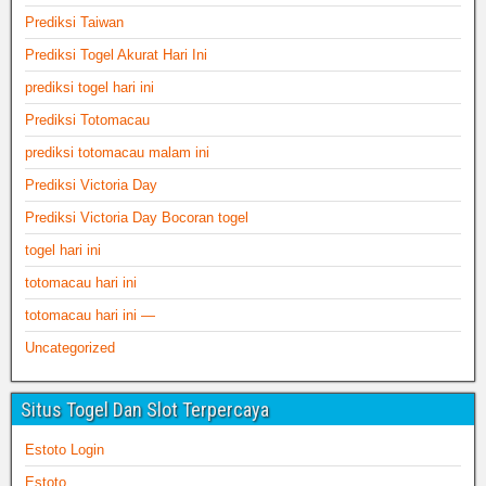
Prediksi Taiwan
Prediksi Togel Akurat Hari Ini
prediksi togel hari ini
Prediksi Totomacau
prediksi totomacau malam ini
Prediksi Victoria Day
Prediksi Victoria Day Bocoran togel
togel hari ini
totomacau hari ini
totomacau hari ini —
Uncategorized
Situs Togel Dan Slot Terpercaya
Estoto Login
Estoto