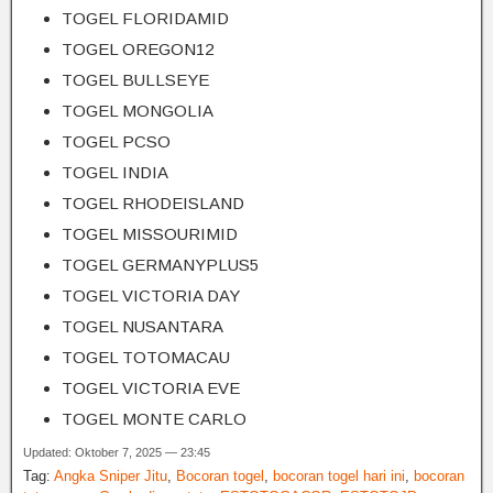
TOGEL FLORIDAMID
TOGEL OREGON12
TOGEL BULLSEYE
TOGEL MONGOLIA
TOGEL PCSO
TOGEL INDIA
TOGEL RHODEISLAND
TOGEL MISSOURIMID
TOGEL GERMANYPLUS5
TOGEL VICTORIA DAY
TOGEL NUSANTARA
TOGEL TOTOMACAU
TOGEL VICTORIA EVE
TOGEL MONTE CARLO
Updated: Oktober 7, 2025 — 23:45
Tag:
Angka Sniper Jitu
,
Bocoran togel
,
bocoran togel hari ini
,
bocoran