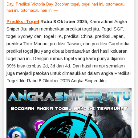
Day
,
Prediksi Victoria Day Bocoran togel
,
togel hari ini
,
totomacau
hari ini
,
totomacau hari ini —
Prediksi Togel
Rabu 8 Oktober 2025
, Kami admin Angka
Sniper Jitu akan memberikan prediksi togel jitu. Togel SGP,
togel Sydney dan Togel HK, prediksi China, prediksi Japan,
prediksi Toto Macau, prediksi Taiwan, dan prediksi Cambodia,
prediksi togel jitu yang dibuat berdasarkan dari hasil keluaran
togel hari ini. Dengan rumus togel yang kami punya dijamin
99% bisa tembus 2d, 3d dan 4d. Dan hasil mimpi semalam
juga menjadi patokan untuk dimasukkan dalam angka Prediksi
Togel Jitu Rabu 8 Oktober 2025 Angka Sniper Jitu.