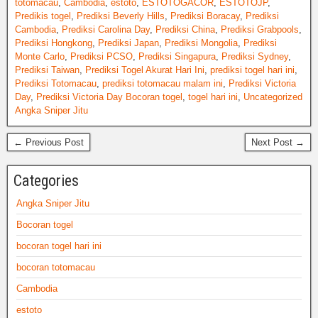
totomacau
,
Cambodia
,
estoto
,
ESTOTOGACOR
,
ESTOTOJP
,
Predikis togel
,
Prediksi Beverly Hills
,
Prediksi Boracay
,
Prediksi
Cambodia
,
Prediksi Carolina Day
,
Prediksi China
,
Prediksi Grabpools
,
Prediksi Hongkong
,
Prediksi Japan
,
Prediksi Mongolia
,
Prediksi
Monte Carlo
,
Prediksi PCSO
,
Prediksi Singapura
,
Prediksi Sydney
,
Prediksi Taiwan
,
Prediksi Togel Akurat Hari Ini
,
prediksi togel hari ini
,
Prediksi Totomacau
,
prediksi totomacau malam ini
,
Prediksi Victoria
Day
,
Prediksi Victoria Day Bocoran togel
,
togel hari ini
,
Uncategorized
Angka Sniper Jitu
← Previous Post
Next Post →
Categories
Angka Sniper Jitu
Bocoran togel
bocoran togel hari ini
bocoran totomacau
Cambodia
estoto