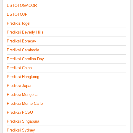
ESTOTOGACOR
ESTOTOJP
Predikis togel
Prediksi Beverly Hills
Prediksi Boracay
Prediksi Cambodia
Prediksi Carolina Day
Prediksi China
Prediksi Hongkong
Prediksi Japan
Prediksi Mongolia
Prediksi Monte Carlo
Prediksi PCSO
Prediksi Singapura
Prediksi Sydney