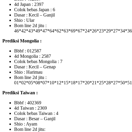
4d Japan : 2397
Colok bebas Japan : 6
Dasar : Kecil – Ganjil
Shio : Ular
Bom line 2d jitu :
46*42*43*49*47*64*62*63*69*67*24*26*23*29*27*34*36
Prediksi Mongolia :
Bbbf : 012587
4d Mongolia : 2587
Colok bebas Mongolia : 7
Dasar : Kecil – Genap
Shio : Harimau
Bom line 2d jitu :
01*02*05*08*07*10*12*15*18*17*20*21*25*28*27*50*51
Prediksi Taiwan :
Bbbf : 402369
4d Taiwan : 2369
Colok bebas Taiwan : 4
Dasar : Besar – Ganjil
Shio : Ayam
Bom line 2d jitu: