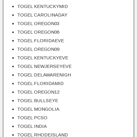
TOGEL KENTUCKYMID
TOGEL CAROLINADAY
TOGEL OREGON03
TOGEL OREGON06
TOGEL FLORIDAEVE
TOGEL OREGON09
TOGEL KENTUCKYEVE
TOGEL NEWJERSEYEVE
TOGEL DELAWARENIGH
TOGEL FLORIDAMID
TOGEL OREGON12
TOGEL BULLSEYE
TOGEL MONGOLIA
TOGEL PCSO
TOGEL INDIA
TOGEL RHODEISLAND