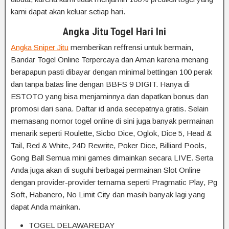
kami dapat akan keluar setiap hari.
Angka Jitu Togel Hari Ini
Angka Sniper Jitu
memberikan reffrensi untuk bermain,
Bandar Togel Online Terpercaya dan Aman karena menang
berapapun pasti dibayar dengan minimal bettingan 100 perak
dan tanpa batas line dengan BBFS 9 DIGIT. Hanya di
ESTOTO yang bisa menjaminnya dan dapatkan bonus dan
promosi dari sana. Daftar id anda secepatnya gratis. Selain
memasang nomor togel online di sini juga banyak permainan
menarik seperti Roulette, Sicbo Dice, Oglok, Dice 5, Head &
Tail, Red & White, 24D Rewrite, Poker Dice, Billiard Pools,
Gong Ball Semua mini games dimainkan secara LIVE. Serta
Anda juga akan di suguhi berbagai permainan Slot Online
dengan provider-provider ternama seperti Pragmatic Play, Pg
Soft, Habanero, No Limit City dan masih banyak lagi yang
dapat Anda mainkan.
TOGEL DELAWAREDAY