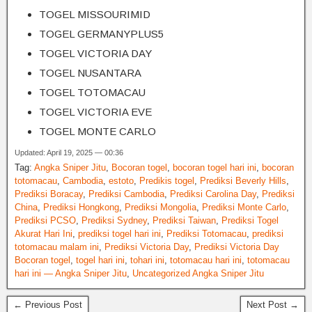
TOGEL MISSOURIMID
TOGEL GERMANYPLUS5
TOGEL VICTORIA DAY
TOGEL NUSANTARA
TOGEL TOTOMACAU
TOGEL VICTORIA EVE
TOGEL MONTE CARLO
Updated: April 19, 2025 — 00:36
Tag:
Angka Sniper Jitu
,
Bocoran togel
,
bocoran togel hari ini
,
bocoran
totomacau
,
Cambodia
,
estoto
,
Predikis togel
,
Prediksi Beverly Hills
,
Prediksi Boracay
,
Prediksi Cambodia
,
Prediksi Carolina Day
,
Prediksi
China
,
Prediksi Hongkong
,
Prediksi Mongolia
,
Prediksi Monte Carlo
,
Prediksi PCSO
,
Prediksi Sydney
,
Prediksi Taiwan
,
Prediksi Togel
Akurat Hari Ini
,
prediksi togel hari ini
,
Prediksi Totomacau
,
prediksi
totomacau malam ini
,
Prediksi Victoria Day
,
Prediksi Victoria Day
Bocoran togel
,
togel hari ini
,
tohari ini
,
totomacau hari ini
,
totomacau
hari ini — Angka Sniper Jitu
,
Uncategorized Angka Sniper Jitu
← Previous Post
Next Post →