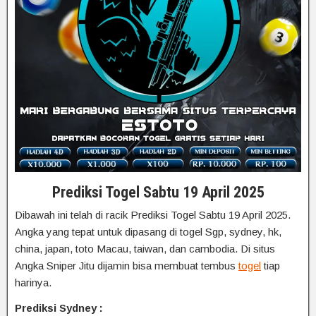
Prediksi Togel Sabtu 19 April 2025
Dibawah ini telah di racik Prediksi Togel Sabtu 19 April 2025.
Angka yang tepat untuk dipasang di togel Sgp, sydney, hk,
china, japan, toto Macau, taiwan, dan cambodia. Di situs
Angka Sniper Jitu dijamin bisa membuat tembus
togel
tiap
harinya.
Prediksi Sydney :