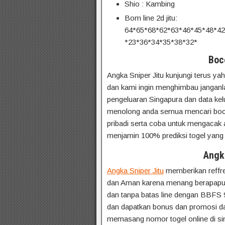
Shio : Kambing
Bom line 2d jitu:
64*65*68*62*63*46*45*48*42
*23*36*34*35*38*32*
Boc
Angka Sniper Jitu kunjungi terus 
dan kami ingin menghimbau janganla
pengeluaran Singapura dan data ke
menolong anda semua mencari bocor
pribadi serta coba untuk mengacak 
menjamin 100% prediksi togel yang k
Angka
Angka Sniper Jitu
memberikan reffre
dan Aman karena menang berapapun 
dan tanpa batas line dengan BBFS
dan dapatkan bonus dan promosi dar
memasang nomor togel online di sin