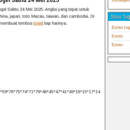
Uncategor
 Togel Sabtu 24 Mei 2025. Angka yang tepat untuk
Situs Tog
china, japan, toto Macau, taiwan, dan cambodia. Di
sa membuat tembus
togel
tiap harinya.
Estoto Log
Estoto
Estoto
*59*78*75*74*71*79*48*45*47*41*49*18*15*17*14