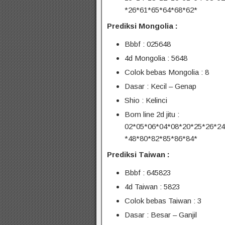
*26*61*65*64*68*62*
Prediksi Mongolia :
Bbbf : 025648
4d Mongolia : 5648
Colok bebas Mongolia : 8
Dasar : Kecil – Genap
Shio : Kelinci
Bom line 2d jitu :
02*05*06*04*08*20*25*26*24
*48*80*82*85*86*84*
Prediksi Taiwan :
Bbbf : 645823
4d Taiwan : 5823
Colok bebas Taiwan : 3
Dasar : Besar – Ganjil