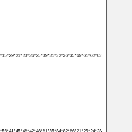
*15*29*21*23*26*25*39*31*32*36*35*69*61*62*63
*56*41*45*48*42*46*81*85*84*82*86*21*25*24*28