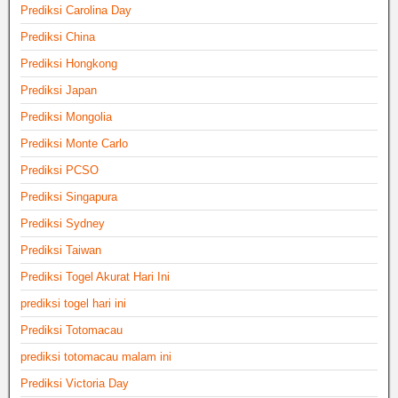
Prediksi Carolina Day
Prediksi China
Prediksi Hongkong
Prediksi Japan
Prediksi Mongolia
Prediksi Monte Carlo
Prediksi PCSO
Prediksi Singapura
Prediksi Sydney
Prediksi Taiwan
Prediksi Togel Akurat Hari Ini
prediksi togel hari ini
Prediksi Totomacau
prediksi totomacau malam ini
Prediksi Victoria Day