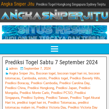
Angka Sniper Jitu
Prediksi Togel Hongkong Singapura Sydney Terjitu
Prediksi Togel Sabtu 7 September 2024
admin
September 7, 2024
Angka Sniper Jitu
,
Bocoran togel
,
bocoran togel hari ini
,
bocoran
totomacau
,
Cambodia
,
estoto
,
Predikis togel
,
Prediksi Beverly Hills
,
Prediksi Boracay
,
Prediksi Cambodia
,
Prediksi Carolina Day
,
Prediksi China
,
Prediksi Hongkong
,
Prediksi Japan
,
Prediksi
Mongolia
,
Prediksi Monte Carlo
,
Prediksi PCSO
,
Prediksi
Singapura
,
Prediksi Sydney
,
Prediksi Taiwan
,
Prediksi Togel Akurat
Hari Ini
,
prediksi togel hari ini
,
Prediksi Totomacau
,
prediksi
totomacau malam ini
,
Prediksi Victoria Day
,
Prediksi Victoria Day