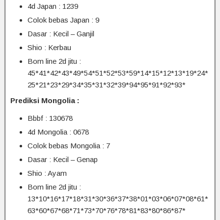
4d Japan : 1239
Colok bebas Japan : 9
Dasar : Kecil – Ganjil
Shio : Kerbau
Bom line 2d jitu :
45*41*42*43*49*54*51*52*53*59*14*15*12*13*19*24*
25*21*23*29*34*35*31*32*39*94*95*91*92*93*
Prediksi Mongolia :
Bbbf : 130678
4d Mongolia : 0678
Colok bebas Mongolia : 7
Dasar : Kecil – Genap
Shio : Ayam
Bom line 2d jitu :
13*10*16*17*18*31*30*36*37*38*01*03*06*07*08*61*
63*60*67*68*71*73*70*76*78*81*83*80*86*87*