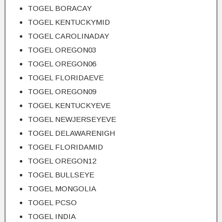
TOGEL BORACAY
TOGEL KENTUCKYMID
TOGEL CAROLINADAY
TOGEL OREGON03
TOGEL OREGON06
TOGEL FLORIDAEVE
TOGEL OREGON09
TOGEL KENTUCKYEVE
TOGEL NEWJERSEYEVE
TOGEL DELAWARENIGH
TOGEL FLORIDAMID
TOGEL OREGON12
TOGEL BULLSEYE
TOGEL MONGOLIA
TOGEL PCSO
TOGEL INDIA