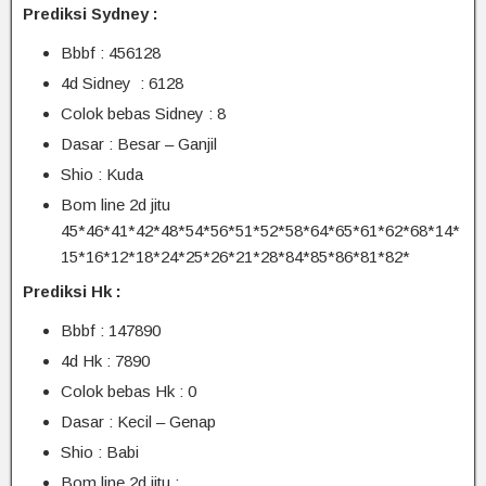
Prediksi Sydney :
Bbbf : 456128
4d Sidney : 6128
Colok bebas Sidney : 8
Dasar : Besar – Ganjil
Shio : Kuda
Bom line 2d jitu
45*46*41*42*48*54*56*51*52*58*64*65*61*62*68*14*
15*16*12*18*24*25*26*21*28*84*85*86*81*82*
Prediksi Hk :
Bbbf : 147890
4d Hk : 7890
Colok bebas Hk : 0
Dasar : Kecil – Genap
Shio : Babi
Bom line 2d jitu :