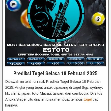
Prediksi Togel Selasa 18 Februari 2025
Dibawah ini telah di racik Prediksi Togel Selasa 18 Februari
2025. Angka yang tepat untuk dipasang di togel Sgp, sydney,
hk, china, japan, toto Macau, taiwan, dan cambodia. Di situs
Angka Sniper Jitu dijamin bisa membuat tembus
togel
tiap
harinya.