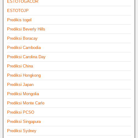
ESTOTOGACOR
ESTOTOJP
Predikis togel
Prediksi Beverly Hills
Prediksi Boracay
Prediksi Cambodia
Prediksi Carolina Day
Prediksi China
Prediksi Hongkong
Prediksi Japan
Prediksi Mongolia
Prediksi Monte Carlo
Prediksi PCSO
Prediksi Singapura
Prediksi Sydney