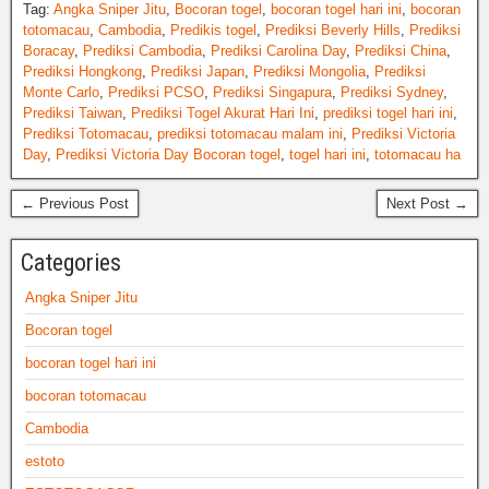
Tag:
Angka Sniper Jitu
,
Bocoran togel
,
bocoran togel hari ini
,
bocoran
totomacau
,
Cambodia
,
Predikis togel
,
Prediksi Beverly Hills
,
Prediksi
Boracay
,
Prediksi Cambodia
,
Prediksi Carolina Day
,
Prediksi China
,
Prediksi Hongkong
,
Prediksi Japan
,
Prediksi Mongolia
,
Prediksi
Monte Carlo
,
Prediksi PCSO
,
Prediksi Singapura
,
Prediksi Sydney
,
Prediksi Taiwan
,
Prediksi Togel Akurat Hari Ini
,
prediksi togel hari ini
,
Prediksi Totomacau
,
prediksi totomacau malam ini
,
Prediksi Victoria
Day
,
Prediksi Victoria Day Bocoran togel
,
togel hari ini
,
totomacau ha
← Previous Post
Next Post →
Categories
Angka Sniper Jitu
Bocoran togel
bocoran togel hari ini
bocoran totomacau
Cambodia
estoto