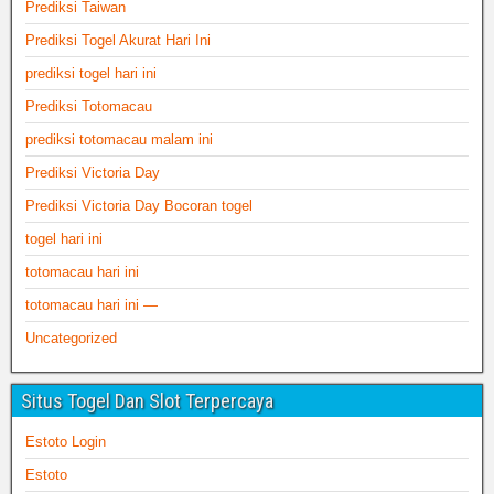
Prediksi Taiwan
Prediksi Togel Akurat Hari Ini
prediksi togel hari ini
Prediksi Totomacau
prediksi totomacau malam ini
Prediksi Victoria Day
Prediksi Victoria Day Bocoran togel
togel hari ini
totomacau hari ini
totomacau hari ini —
Uncategorized
Situs Togel Dan Slot Terpercaya
Estoto Login
Estoto