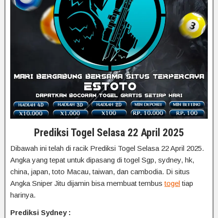
Prediksi Togel Selasa 22 April 2025
Dibawah ini telah di racik Prediksi Togel Selasa 22 April 2025.
Angka yang tepat untuk dipasang di togel Sgp, sydney, hk,
china, japan, toto Macau, taiwan, dan cambodia. Di situs
Angka Sniper Jitu dijamin bisa membuat tembus
togel
tiap
harinya.
Prediksi Sydney :