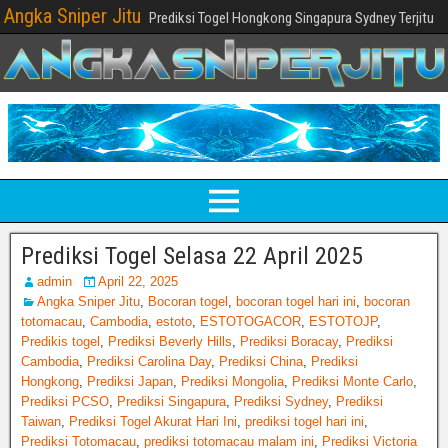
Angka Sniper Jitu
Prediksi Togel Hongkong Singapura Sydney Terjitu
Prediksi Togel Selasa 22 April 2025
admin
April 22, 2025
Angka Sniper Jitu
,
Bocoran togel
,
bocoran togel hari ini
,
bocoran
totomacau
,
Cambodia
,
estoto
,
ESTOTOGACOR
,
ESTOTOJP
,
Predikis togel
,
Prediksi Beverly Hills
,
Prediksi Boracay
,
Prediksi
Cambodia
,
Prediksi Carolina Day
,
Prediksi China
,
Prediksi
Hongkong
,
Prediksi Japan
,
Prediksi Mongolia
,
Prediksi Monte Carlo
,
Prediksi PCSO
,
Prediksi Singapura
,
Prediksi Sydney
,
Prediksi
Taiwan
,
Prediksi Togel Akurat Hari Ini
,
prediksi togel hari ini
,
Prediksi Totomacau
,
prediksi totomacau malam ini
,
Prediksi Victoria