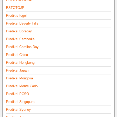
ESTOTOJP
Predikis togel
Prediksi Beverly Hills
Prediksi Boracay
Prediksi Cambodia
Prediksi Carolina Day
Prediksi China
Prediksi Hongkong
Prediksi Japan
Prediksi Mongolia
Prediksi Monte Carlo
Prediksi PCSO
Prediksi Singapura
Prediksi Sydney