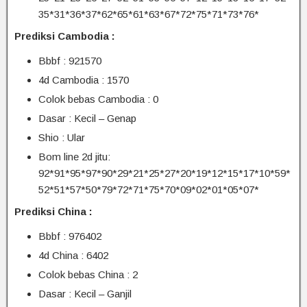
35*31*36*37*62*65*61*63*67*72*75*71*73*76*
Prediksi Cambodia :
Bbbf : 921570
4d Cambodia : 1570
Colok bebas Cambodia : 0
Dasar : Kecil – Genap
Shio : Ular
Bom line 2d jitu:
92*91*95*97*90*29*21*25*27*20*19*12*15*17*10*59*
52*51*57*50*79*72*71*75*70*09*02*01*05*07*
Prediksi China :
Bbbf : 976402
4d China : 6402
Colok bebas China : 2
Dasar : Kecil – Ganjil