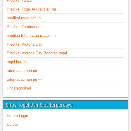
Prediksi Taiwan
Prediksi Togel Akurat Hari Ini
prediksi togel hari ini
Prediksi Totomacau
prediksi totomacau malam ini
Prediksi Victoria Day
Prediksi Victoria Day Bocoran togel
togel hari ini
totomacau hari ini
totomacau hari ini —
Uncategorized
Situs Togel Dan Slot Terpercaya
Estoto Login
Estoto