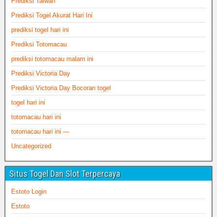
Prediksi Taiwan
Prediksi Togel Akurat Hari Ini
prediksi togel hari ini
Prediksi Totomacau
prediksi totomacau malam ini
Prediksi Victoria Day
Prediksi Victoria Day Bocoran togel
togel hari ini
totomacau hari ini
totomacau hari ini —
Uncategorized
Situs Togel Dan Slot Terpercaya
Estoto Login
Estoto