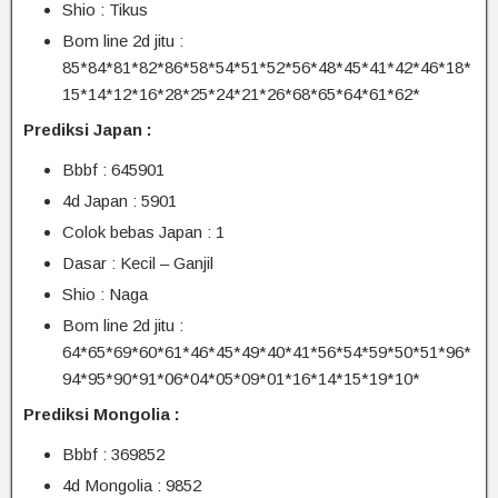
Shio : Tikus
Bom line 2d jitu :
85*84*81*82*86*58*54*51*52*56*48*45*41*42*46*18*
15*14*12*16*28*25*24*21*26*68*65*64*61*62*
Prediksi Japan :
Bbbf : 645901
4d Japan : 5901
Colok bebas Japan : 1
Dasar : Kecil – Ganjil
Shio : Naga
Bom line 2d jitu :
64*65*69*60*61*46*45*49*40*41*56*54*59*50*51*96*
94*95*90*91*06*04*05*09*01*16*14*15*19*10*
Prediksi Mongolia :
Bbbf : 369852
4d Mongolia : 9852