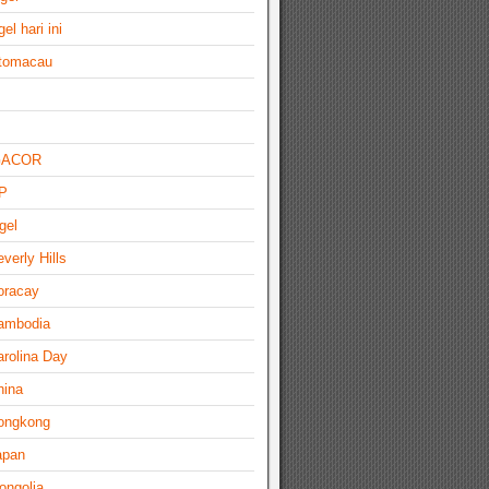
el hari ini
otomacau
GACOR
P
gel
verly Hills
oracay
Cambodia
arolina Day
hina
Hongkong
apan
ongolia