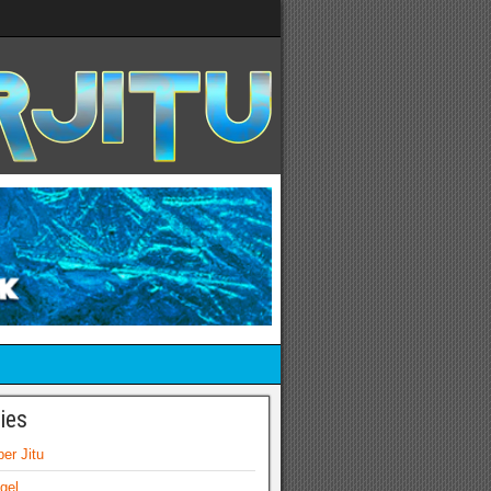
ies
er Jitu
gel