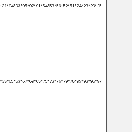
*31*94*93*95*92*91*54*53*59*52*51*24*23*29*25
*38*65*63*67*69*68*75*73*76*79*78*95*93*96*97