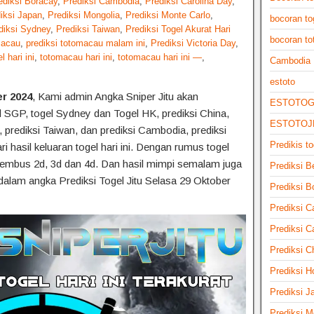
ediksi Boracay
,
Prediksi Cambodia
,
Prediksi Carolina Day
,
iksi Japan
,
Prediksi Mongolia
,
Prediksi Monte Carlo
,
bocoran tog
diksi Sydney
,
Prediksi Taiwan
,
Prediksi Togel Akurat Hari
bocoran t
macau
,
prediksi totomacau malam ini
,
Prediksi Victoria Day
,
l hari ini
,
totomacau hari ini
,
totomacau hari ini —
,
Cambodia
estoto
r 2024
, Kami admin Angka Sniper Jitu akan
ESTOTO
el SGP, togel Sydney dan Togel HK, prediksi China,
ESTOTOJ
, prediksi Taiwan, dan prediksi Cambodia, prediksi
Predikis to
ri hasil keluaran togel hari ini. Dengan rumus togel
tembus 2d, 3d dan 4d. Dan hasil mimpi semalam juga
Prediksi Be
alam angka Prediksi Togel Jitu Selasa 29 Oktober
Prediksi B
Prediksi 
Prediksi C
Prediksi C
Prediksi 
Prediksi J
Prediksi M