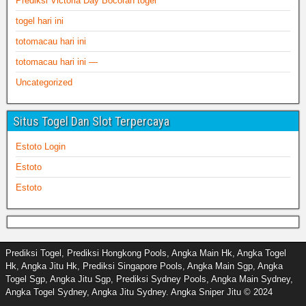
Prediksi Victoria Day Bocoran togel
togel hari ini
totomacau hari ini
totomacau hari ini —
Uncategorized
Situs Togel Dan Slot Terpercaya
Estoto Login
Estoto
Estoto
Prediksi Togel, Prediksi Hongkong Pools, Angka Main Hk, Angka Togel
Hk, Angka Jitu Hk, Prediksi Singapore Pools, Angka Main Sgp, Angka
Togel Sgp, Angka Jitu Sgp, Prediksi Sydney Pools, Angka Main Sydney,
Angka Togel Sydney, Angka Jitu Sydney. Angka Sniper Jitu © 2024