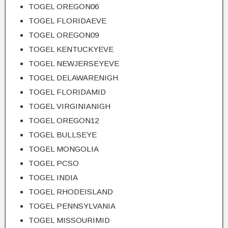
TOGEL OREGON06
TOGEL FLORIDAEVE
TOGEL OREGON09
TOGEL KENTUCKYEVE
TOGEL NEWJERSEYEVE
TOGEL DELAWARENIGH
TOGEL FLORIDAMID
TOGEL VIRGINIANIGH
TOGEL OREGON12
TOGEL BULLSEYE
TOGEL MONGOLIA
TOGEL PCSO
TOGEL INDIA
TOGEL RHODEISLAND
TOGEL PENNSYLVANIA
TOGEL MISSOURIMID