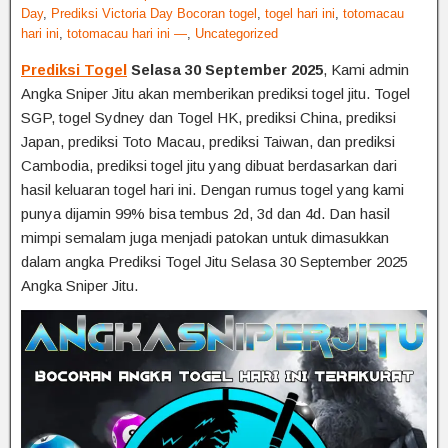
Day
,
Prediksi Victoria Day Bocoran togel
,
togel hari ini
,
totomacau
hari ini
,
totomacau hari ini —
,
Uncategorized
Prediksi Togel
Selasa 30 September 2025
, Kami admin
Angka Sniper Jitu akan memberikan prediksi togel jitu. Togel
SGP, togel Sydney dan Togel HK, prediksi China, prediksi
Japan, prediksi Toto Macau, prediksi Taiwan, dan prediksi
Cambodia, prediksi togel jitu yang dibuat berdasarkan dari
hasil keluaran togel hari ini. Dengan rumus togel yang kami
punya dijamin 99% bisa tembus 2d, 3d dan 4d. Dan hasil
mimpi semalam juga menjadi patokan untuk dimasukkan
dalam angka Prediksi Togel Jitu Selasa 30 September 2025
Angka Sniper Jitu.