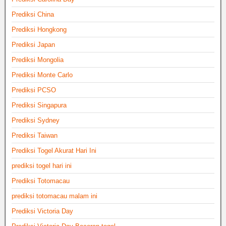
Prediksi China
Prediksi Hongkong
Prediksi Japan
Prediksi Mongolia
Prediksi Monte Carlo
Prediksi PCSO
Prediksi Singapura
Prediksi Sydney
Prediksi Taiwan
Prediksi Togel Akurat Hari Ini
prediksi togel hari ini
Prediksi Totomacau
prediksi totomacau malam ini
Prediksi Victoria Day