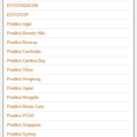
ESTOTOGACOR
ESTOTOJP
Predikis togel
Prediksi Beverly Hills
Prediksi Boracay
Prediksi Cambodia
Prediksi Carolina Day
Prediksi China
Prediksi Hongkong
Prediksi Japan
Prediksi Mongolia
Prediksi Monte Carlo
Prediksi PCSO
Prediksi Singapura
Prediksi Sydney