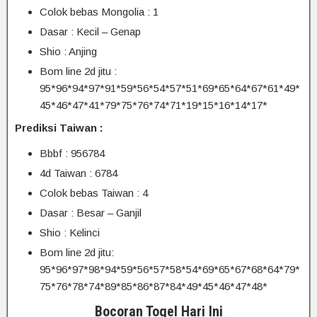
Colok bebas Mongolia : 1
Dasar : Kecil – Genap
Shio : Anjing
Bom line 2d jitu :
95*96*94*97*91*59*56*54*57*51*69*65*64*67*61*49*
45*46*47*41*79*75*76*74*71*19*15*16*14*17*
Prediksi Taiwan :
Bbbf : 956784
4d Taiwan : 6784
Colok bebas Taiwan : 4
Dasar : Besar – Ganjil
Shio : Kelinci
Bom line 2d jitu:
95*96*97*98*94*59*56*57*58*54*69*65*67*68*64*79*
75*76*78*74*89*85*86*87*84*49*45*46*47*48*
Bocoran Togel Hari Ini