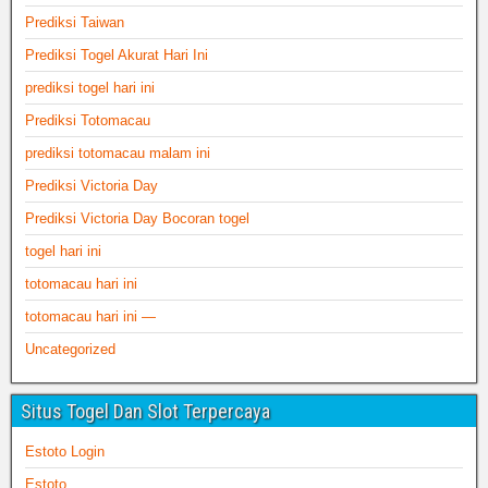
Prediksi Taiwan
Prediksi Togel Akurat Hari Ini
prediksi togel hari ini
Prediksi Totomacau
prediksi totomacau malam ini
Prediksi Victoria Day
Prediksi Victoria Day Bocoran togel
togel hari ini
totomacau hari ini
totomacau hari ini —
Uncategorized
Situs Togel Dan Slot Terpercaya
Estoto Login
Estoto