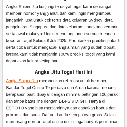
Angka Sniper Jitu kunjungi terus yah agar kami semangat
memberi nomor yang yahut, dan kami ingin menghimbau
janganlah lupa untuk cek terus data keluaran Sydney, data
pengeluaran Singapura dan data keluaran Hongkong kemarin
serta awal mulanya. Untuk menolong anda semua mencari
bocoran togel Selasa 8 Juli 2025. Prioritaskan prediksi pribadi
serta coba untuk mengacak angka main yang sudah dibuat,
karena kami tidak menjamin 100% prediksi togel yang kami
dapat akan keluar setiap hari.
Angka Jitu Togel Hari Ini
Angka Sniper Jitu
memberikan reffrensi untuk bermain,
Bandar Togel Online Terpercaya dan Aman karena menang
berapapun pasti dibayar dengan minimal bettingan 100 perak
dan tanpa batas line dengan BBFS 9 DIGIT. Hanya di
ESTOTO yang bisa menjaminnya dan dapatkan bonus dan
promosi dari sana. Daftar id anda secepatnya gratis. Selain
memasang nomor togel online di sini juga banyak permainan