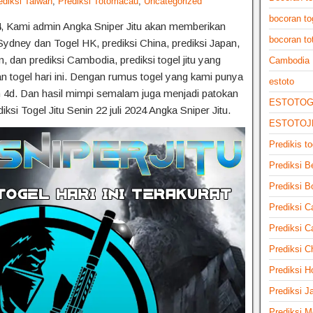
ediksi Taiwan
,
Prediksi Totomacau
,
Uncategorized
bocoran tog
4
, Kami admin Angka Sniper Jitu akan memberikan
bocoran t
l Sydney dan Togel HK, prediksi China, prediksi Japan,
, dan prediksi Cambodia, prediksi togel jitu yang
Cambodia
ran togel hari ini. Dengan rumus togel yang kami punya
estoto
n 4d. Dan hasil mimpi semalam juga menjadi patokan
ESTOTO
si Togel Jitu Senin 22 juli 2024 Angka Sniper Jitu.
ESTOTOJ
Predikis to
Prediksi Be
Prediksi B
Prediksi 
Prediksi C
Prediksi C
Prediksi 
Prediksi J
Prediksi M