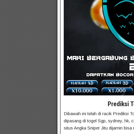
Prediksi 
Dibawah ini telah di racik Prediksi 
dipasang di togel Sgp, sydney, hk, 
situs Angka Sniper Jitu dijamin bi