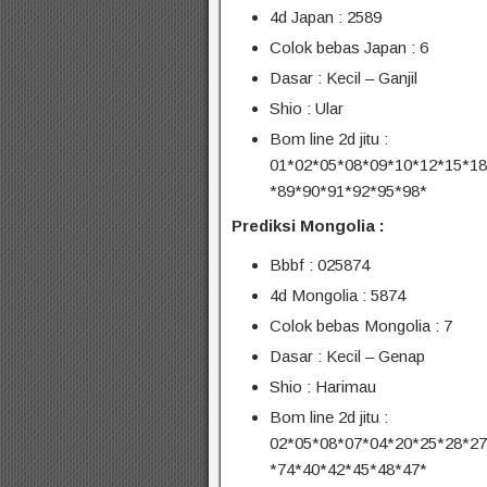
4d Japan : 2589
Colok bebas Japan : 6
Dasar : Kecil – Ganjil
Shio : Ular
Bom line 2d jitu :
01*02*05*08*09*10*12*15*18
*89*90*91*92*95*98*
Prediksi Mongolia :
Bbbf : 025874
4d Mongolia : 5874
Colok bebas Mongolia : 7
Dasar : Kecil – Genap
Shio : Harimau
Bom line 2d jitu :
02*05*08*07*04*20*25*28*27
*74*40*42*45*48*47*