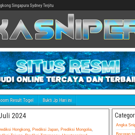
gkong Singapura Sydney Terjitu
oom Result Togel
Bukti Jp Hari ini
Juli 2024
Categor
Angka Snip
rediksi Hongkong
,
Prediksi Japan
,
Prediksi Mongolia
,
Bocoran to