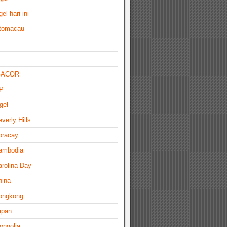
el hari ini
otomacau
GACOR
P
gel
verly Hills
oracay
Cambodia
arolina Day
hina
Hongkong
apan
ongolia