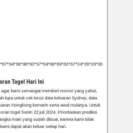
*87*94*98*96*93*97*64*68*69*63*67*34*38*39*36
oran Togel Hari Ini
yah agar kami semangat memberi nomor yang yahut,
h lupa untuk cek terus data keluaran Sydney, data
luaran Hongkong kemarin serta awal mulanya. Untuk
n togel Senin 22 juli 2024. Prioritaskan prediksi
angka main yang sudah dibuat, karena kami tidak
ami dapat akan keluar setiap hari.