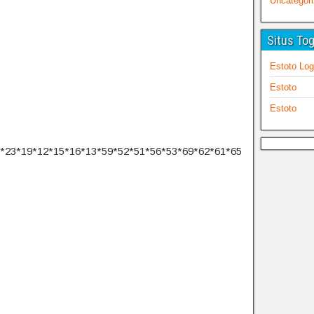
Uncategor
Situs Tog
Estoto Log
Estoto
Estoto
*23*19*12*15*16*13*59*52*51*56*53*69*62*61*65