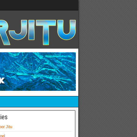
ies
er Jitu
gel