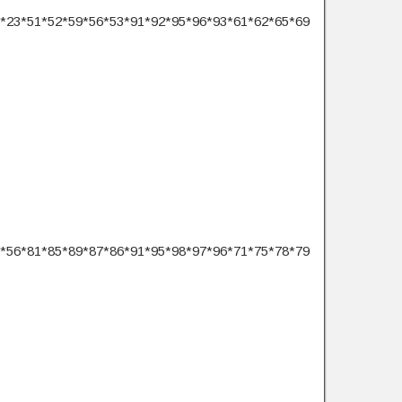
*23*51*52*59*56*53*91*92*95*96*93*61*62*65*69
*56*81*85*89*87*86*91*95*98*97*96*71*75*78*79