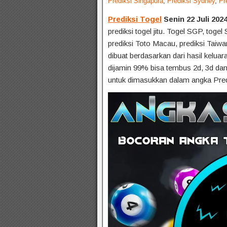
Prediksi Singapura
,
Prediksi Sydney
,
Pr
Prediksi Togel
Senin 22 Juli 202
prediksi togel jitu. Togel SGP, toge
prediksi Toto Macau, prediksi Taiwan
dibuat berdasarkan dari hasil kelua
dijamin 99% bisa tembus 2d, 3d da
untuk dimasukkan dalam angka Predik