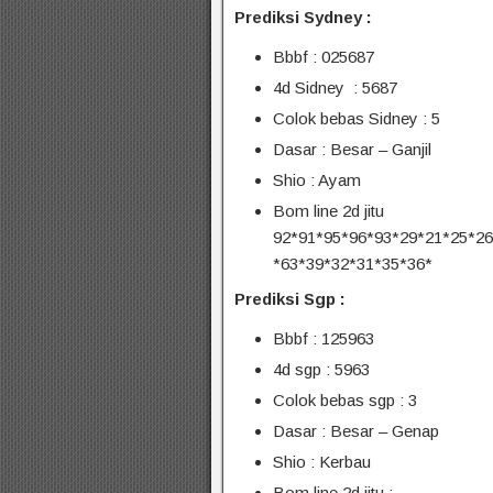
Prediksi Sydney :
Bbbf : 025687
4d Sidney : 5687
Colok bebas Sidney : 5
Dasar : Besar – Ganjil
Shio : Ayam
Bom line 2d jitu
92*91*95*96*93*29*21*25*26
*63*39*32*31*35*36*
Prediksi Sgp :
Bbbf : 125963
4d sgp : 5963
Colok bebas sgp : 3
Dasar : Besar – Genap
Shio : Kerbau
Bom line 2d jitu :