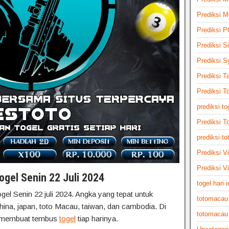
Prediksi M
Prediksi 
Prediksi S
Prediksi S
Prediksi T
Prediksi To
prediksi tog
Prediksi 
prediksi t
Prediksi V
Prediksi V
Togel Senin 22 Juli 2024
togel hari i
Togel Senin 22 juli 2024. Angka yang tepat untuk
totomacau h
china, japan, toto Macau, taiwan, dan cambodia. Di
totomacau 
sa membuat tembus
togel
tiap harinya.