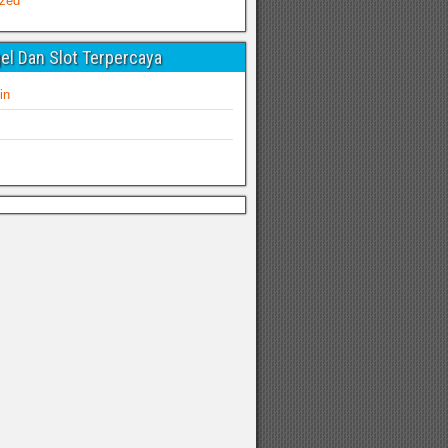
ized
el Dan Slot Terpercaya
in