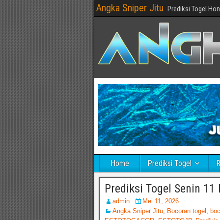
Angka Sniper Jitu
Prediksi Togel Hon
Home
Prediksi Togel
R
Prediksi Togel Senin 11
admin
Mei 11, 2026
Angka Sniper Jitu
,
Bocoran togel
,
boc