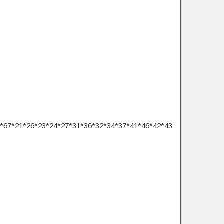
*67*21*26*23*24*27*31*36*32*34*37*41*46*42*43