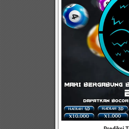
Prediksi 