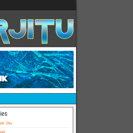
ies
er Jitu
gel