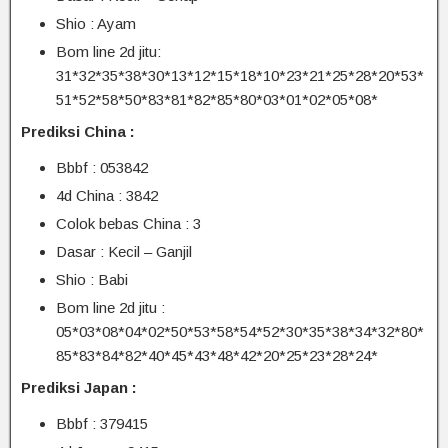
Shio : Ayam
Bom line 2d jitu:
31*32*35*38*30*13*12*15*18*10*23*21*25*28*20*53*
51*52*58*50*83*81*82*85*80*03*01*02*05*08*
Prediksi China :
Bbbf :
053842
4d China : 3
842
Colok bebas China : 3
Dasar : Kecil – Ganjil
Shio : Babi
Bom line 2d jitu :
05*03*08*04*02*50*53*58*54*52*30*35*38*34*32*80*
85*83*84*82*40*45*43*48*42*20*25*23*28*24*
Prediksi Japan :
Bbbf :
379415