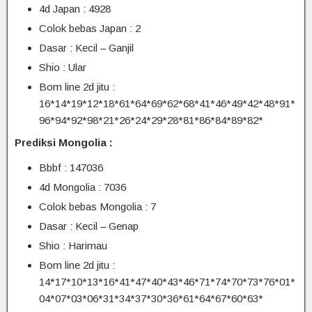
4d Japan :
4928
Colok bebas Japan : 2
Dasar : Kecil – Ganjil
Shio : Ular
Bom line 2d jitu :
16*14*19*12*18*61*64*69*62*68*41*46*49*42*48*91*
96*94*92*98*21*26*24*29*28*81*86*84*89*82*
Prediksi Mongolia :
Bbbf :
147036
4d Mongolia :
7036
Colok bebas Mongolia : 7
Dasar : Kecil – Genap
Shio : Harimau
Bom line 2d jitu :
14*17*10*13*16*41*47*40*43*46*71*74*70*73*76*01*
04*07*03*06*31*34*37*30*36*61*64*67*60*63*