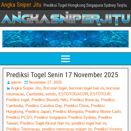
Angka Sniper Jitu
Prediksi Togel Hongkong Singapura Sydney Terjitu
Prediksi Togel Senin 17 November 2025
admin
November 17, 2025
Angka Sniper Jitu
,
Bocoran togel
,
bocoran togel hari ini
,
bocoran
totomacau
,
Cambodia
,
estoto
,
ESTOTOGACOR
,
ESTOTOJP
,
Predikis togel
,
Prediksi Beverly Hills
,
Prediksi Boracay
,
Prediksi
Cambodia
,
Prediksi Carolina Day
,
Prediksi China
,
Prediksi
Hongkong
,
Prediksi Japan
,
Prediksi Mongolia
,
Prediksi Monte Carlo
,
Prediksi PCSO
,
Prediksi Singapura
,
Prediksi Sydney
,
Prediksi
Taiwan
,
Prediksi Togel Akurat Hari Ini
,
prediksi togel hari ini
,
Prediksi Totomacau
,
prediksi totomacau malam ini
,
Prediksi Victoria