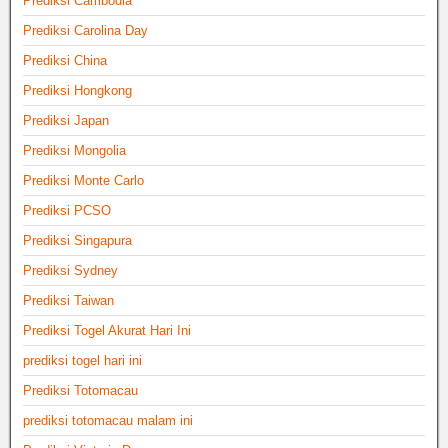
Prediksi Cambodia
Prediksi Carolina Day
Prediksi China
Prediksi Hongkong
Prediksi Japan
Prediksi Mongolia
Prediksi Monte Carlo
Prediksi PCSO
Prediksi Singapura
Prediksi Sydney
Prediksi Taiwan
Prediksi Togel Akurat Hari Ini
prediksi togel hari ini
Prediksi Totomacau
prediksi totomacau malam ini