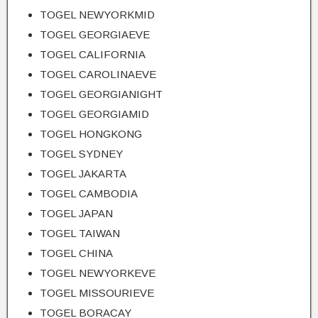
TOGEL NEWYORKMID
TOGEL GEORGIAEVE
TOGEL CALIFORNIA
TOGEL CAROLINAEVE
TOGEL GEORGIANIGHT
TOGEL GEORGIAMID
TOGEL HONGKONG
TOGEL SYDNEY
TOGEL JAKARTA
TOGEL CAMBODIA
TOGEL JAPAN
TOGEL TAIWAN
TOGEL CHINA
TOGEL NEWYORKEVE
TOGEL MISSOURIEVE
TOGEL BORACAY