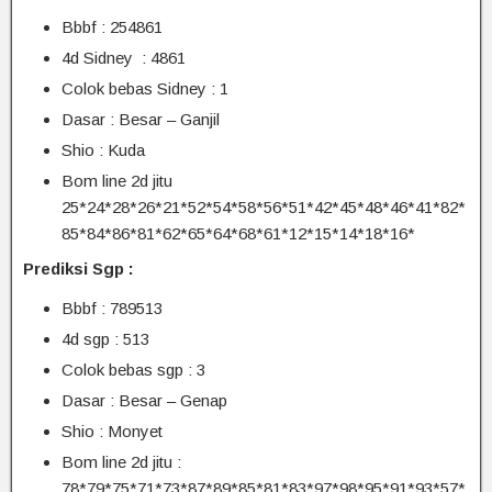
Bbbf : 254861
4d Sidney : 4861
Colok bebas Sidney : 1
Dasar : Besar – Ganjil
Shio : Kuda
Bom line 2d jitu
25*24*28*26*21*52*54*58*56*51*42*45*48*46*41*82*
85*84*86*81*62*65*64*68*61*12*15*14*18*16*
Prediksi Sgp :
Bbbf : 789513
4d sgp : 513
Colok bebas sgp : 3
Dasar : Besar – Genap
Shio : Monyet
Bom line 2d jitu :
78*79*75*71*73*87*89*85*81*83*97*98*95*91*93*57*