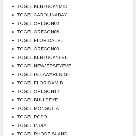
TOGEL KENTUCKYMID
TOGEL CAROLINADAY
TOGEL OREGON03
TOGEL OREGON06
TOGEL FLORIDAEVE
TOGEL OREGON09
TOGEL KENTUCKYEVE
TOGEL NEWJERSEYEVE
TOGEL DELAWARENIGH
TOGEL FLORIDAMID
TOGEL OREGON12
TOGEL BULLSEYE
TOGEL MONGOLIA
TOGEL PCSO
TOGEL INDIA
TOGEL RHODEISLAND