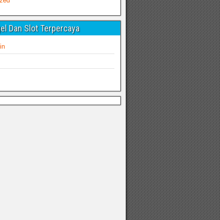
ized
el Dan Slot Terpercaya
in