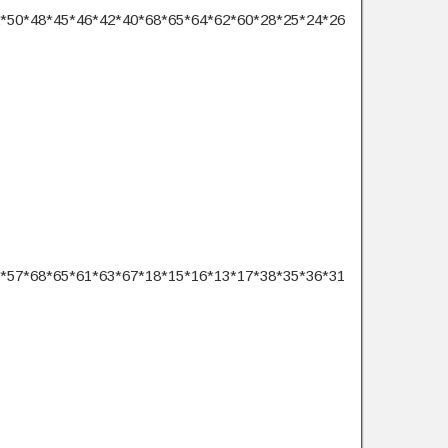
*50*48*45*46*42*40*68*65*64*62*60*28*25*24*26
*57*68*65*61*63*67*18*15*16*13*17*38*35*36*31