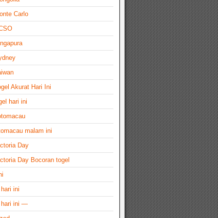
onte Carlo
PCSO
ingapura
ydney
aiwan
gel Akurat Hari Ini
el hari ini
Totomacau
otomacau malam ini
ictoria Day
ictoria Day Bocoran togel
ni
ari ini
hari ini —