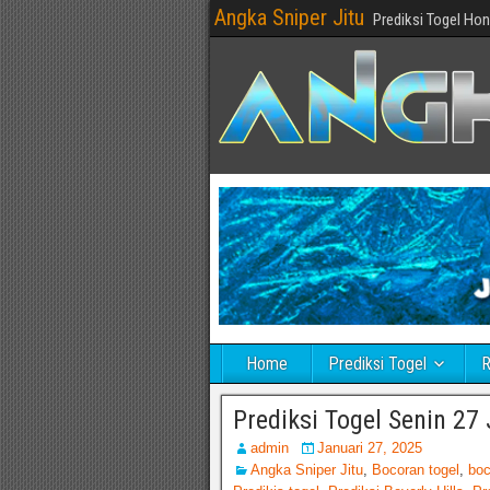
Angka Sniper Jitu
Prediksi Togel Hon
Home
Prediksi Togel
R
Prediksi Togel Senin 27
admin
Januari 27, 2025
Angka Sniper Jitu
,
Bocoran togel
,
boc