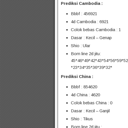
Prediksi Cambodia :
Bbbf : 456921
4d Cambodia : 6921
Colok bebas Cambodia : 1
Dasar : Kecil – Genap
Shio : Ular
Bom line 2d jitu:
45*46*49*42*43*54*56*59*52
*23*34*35*36*39*32*
Prediksi China :
Bbbf : 854620
4d China : 4620
Colok bebas China : 0
Dasar : Kecil – Ganjil
Shio : Tikus
Bom line 2d jitu :