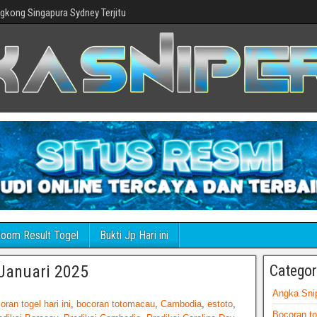
gkong Singapura Sydney Terjitu
oom Result Togel
Bukti Jp Hari ini
 Januari 2025
Categor
Angka Snip
oran togel hari ini
,
bocoran totomacau
,
Cambodia
,
estoto
,
Bocoran to