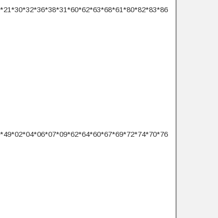
*21*30*32*36*38*31*60*62*63*68*61*80*82*83*86
*49*02*04*06*07*09*62*64*60*67*69*72*74*70*76