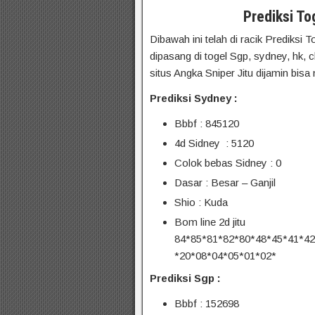
Prediksi To
Dibawah ini telah di racik Prediksi
dipasang di togel Sgp, sydney, hk, 
situs Angka Sniper Jitu dijamin bi
Prediksi Sydney :
Bbbf : 845120
4d Sidney : 5120
Colok bebas Sidney : 0
Dasar : Besar – Ganjil
Shio : Kuda
Bom line 2d jitu
84*85*81*82*80*48*45*41*42
*20*08*04*05*01*02*
Prediksi Sgp :
Bbbf : 152698