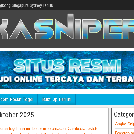
gkong Singapura Sydney Terjitu
oom Result Togel
Bukti Jp Hari ini
Oktober 2025
Categor
Angka Snip
oran togel hari ini
,
bocoran totomacau
,
Cambodia
,
estoto
,
Bocoran to