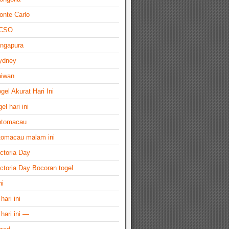
onte Carlo
PCSO
ingapura
ydney
aiwan
gel Akurat Hari Ini
el hari ini
Totomacau
otomacau malam ini
ictoria Day
ictoria Day Bocoran togel
ni
ari ini
hari ini —