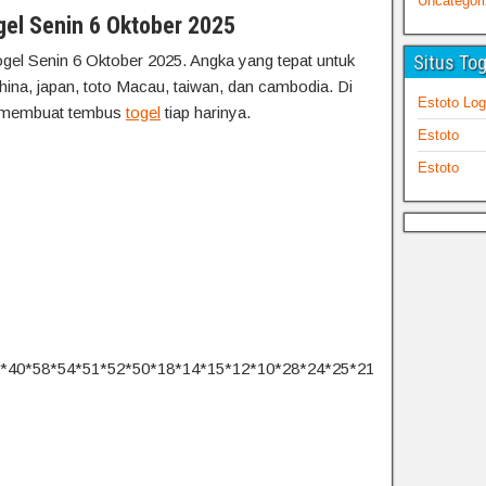
Uncategor
gel Senin 6 Oktober 2025
Situs Tog
 Togel Senin 6 Oktober 2025. Angka yang tepat untuk
china, japan, toto Macau, taiwan, dan cambodia. Di
Estoto Log
sa membuat tembus
togel
tiap harinya.
Estoto
Estoto
*40*58*54*51*52*50*18*14*15*12*10*28*24*25*21