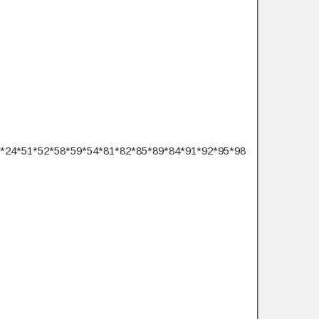
*24*51*52*58*59*54*81*82*85*89*84*91*92*95*98