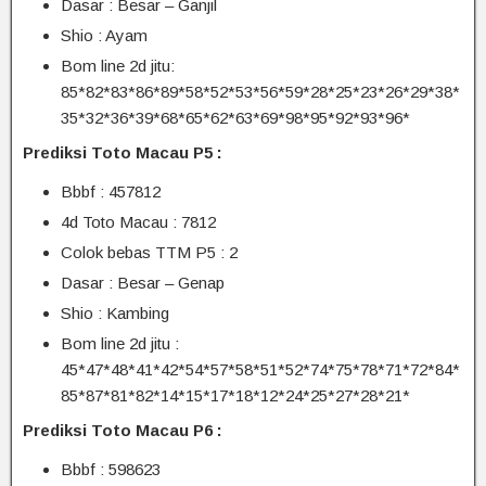
Dasar : Besar – Ganjil
Shio : Ayam
Bom line 2d jitu:
85*82*83*86*89*58*52*53*56*59*28*25*23*26*29*38*
35*32*36*39*68*65*62*63*69*98*95*92*93*96*
Prediksi Toto Macau P5 :
Bbbf : 457812
4d Toto Macau : 7812
Colok bebas TTM P5 : 2
Dasar : Besar – Genap
Shio : Kambing
Bom line 2d jitu :
45*47*48*41*42*54*57*58*51*52*74*75*78*71*72*84*
85*87*81*82*14*15*17*18*12*24*25*27*28*21*
Prediksi Toto Macau P6 :
Bbbf : 598623