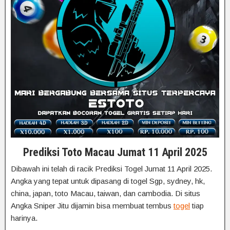
Prediksi Toto Macau Jumat 11 April 2025
Dibawah ini telah di racik Prediksi Togel Jumat 11 April 2025.
Angka yang tepat untuk dipasang di togel Sgp, sydney, hk,
china, japan, toto Macau, taiwan, dan cambodia. Di situs
Angka Sniper Jitu dijamin bisa membuat tembus
togel
tiap
harinya.