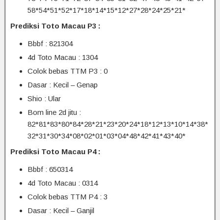
58*54*51*52*17*18*14*15*12*27*28*24*25*21*
Prediksi Toto Macau P3 :
Bbbf : 821304
4d Toto Macau : 1304
Colok bebas TTM P3 : 0
Dasar : Kecil – Genap
Shio : Ular
Bom line 2d jitu :
82*81*83*80*84*28*21*23*20*24*18*12*13*10*14*38*
32*31*30*34*08*02*01*03*04*48*42*41*43*40*
Prediksi Toto Macau P4 :
Bbbf : 650314
4d Toto Macau : 0314
Colok bebas TTM P4 : 3
Dasar : Kecil – Ganjil