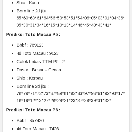
Shio : Kuda
Bom line 2d jitu:
65*60*63*61*64*56*50*53*51*54*06*05*03*01*04*36*
35*30*31*34*16*15*10*13*14*46*45*40*43*41*
Prediksi Toto Macau P5 :
Bbbf : 789123
4d Toto Macau : 9123
Colok bebas TTM P5 : 2
Dasar : Besar – Genap
Shio : Kerbau
Bom line 2d jitu :
78*79*71*72*73*87*89*81*82*83*97*98*91*92*93*17*
18*19*12*13*27*28*29*21*23*37*38*39*31*32*
Prediksi Toto Macau P6 :
Bbbf : 857426
4d Toto Macau : 7426