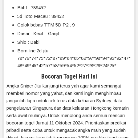
Bbbf : 789452
5d Toto Macau : 89452
Colok bebas TTM 5D P2 : 9
Dasar : Kecil – Ganjil
Shio : Babi
Bom line 2d jitu:
78*79*74*75*72*87*89*84*85*82*97*98*94*95*92*47*
48*49*45*42*57*58*59*54*52*27*28*29*24*25*
Bocoran Togel Hari Ini
Angka Sniper Jitu kunjungi terus yah agar kami semangat
memberi nomor yang yahut, dan kami ingin menghimbau
janganlah lupa untuk cek terus data keluaran Sydney, data
pengeluaran Singapura dan data keluaran Hongkong kemarin
serta awal mulanya. Untuk menolong anda semua mencari
bocoran togel Jumat 11 Oktober 2024. Prioritaskan prediksi
pribadi serta coba untuk mengacak angka main yang sudah
dibuat, karena kami tidak menjamin 100% prediksi togel yang