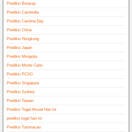
Prediksi Boracay
Prediksi Cambodia
Prediksi Carolina Day
Prediksi China
Prediksi Hongkong
Prediksi Japan
Prediksi Mongolia
Prediksi Monte Carlo
Prediksi PCSO
Prediksi Singapura
Prediksi Sydney
Prediksi Taiwan
Prediksi Togel Akurat Hari Ini
prediksi togel hari ini
Prediksi Totomacau