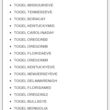
TOGEL MISSOURIEVE
TOGEL TENNESEEVE
TOGEL BORACAY
TOGEL KENTUCKYMID
TOGEL CAROLINADAY
TOGEL OREGON03
TOGEL OREGON06
TOGEL FLORIDAEVE
TOGEL OREGON09
TOGEL KENTUCKYEVE
TOGEL NEWJERSEYEVE
TOGEL DELAWARENIGH
TOGEL FLORIDAMID
TOGEL OREGON12
TOGEL BULLSEYE
TOGEL MONGOLIA