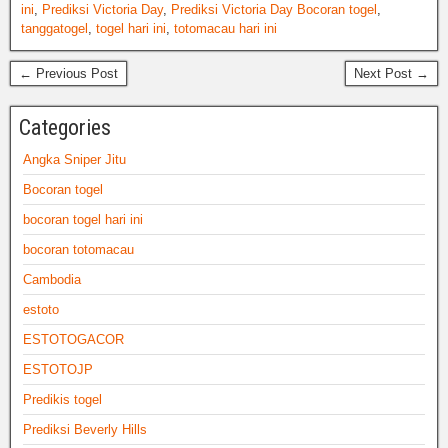
ini
,
Prediksi Victoria Day
,
Prediksi Victoria Day Bocoran togel
,
tanggatogel
,
togel hari ini
,
totomacau hari ini
← Previous Post
Next Post →
Categories
Angka Sniper Jitu
Bocoran togel
bocoran togel hari ini
bocoran totomacau
Cambodia
estoto
ESTOTOGACOR
ESTOTOJP
Predikis togel
Prediksi Beverly Hills