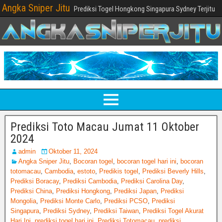
Angka Sniper Jitu
Prediksi Togel Hongkong Singapura Sydney Terjitu
Prediksi Toto Macau Jumat 11 Oktober
2024
admin
Oktober 11, 2024
Angka Sniper Jitu
,
Bocoran togel
,
bocoran togel hari ini
,
bocoran
totomacau
,
Cambodia
,
estoto
,
Predikis togel
,
Prediksi Beverly Hills
,
Prediksi Boracay
,
Prediksi Cambodia
,
Prediksi Carolina Day
,
Prediksi China
,
Prediksi Hongkong
,
Prediksi Japan
,
Prediksi
Mongolia
,
Prediksi Monte Carlo
,
Prediksi PCSO
,
Prediksi
Singapura
,
Prediksi Sydney
,
Prediksi Taiwan
,
Prediksi Togel Akurat
Hari Ini
,
prediksi togel hari ini
,
Prediksi Totomacau
,
prediksi