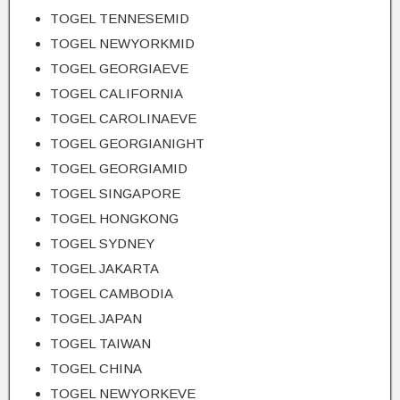
TOGEL TENNESEMID
TOGEL NEWYORKMID
TOGEL GEORGIAEVE
TOGEL CALIFORNIA
TOGEL CAROLINAEVE
TOGEL GEORGIANIGHT
TOGEL GEORGIAMID
TOGEL SINGAPORE
TOGEL HONGKONG
TOGEL SYDNEY
TOGEL JAKARTA
TOGEL CAMBODIA
TOGEL JAPAN
TOGEL TAIWAN
TOGEL CHINA
TOGEL NEWYORKEVE