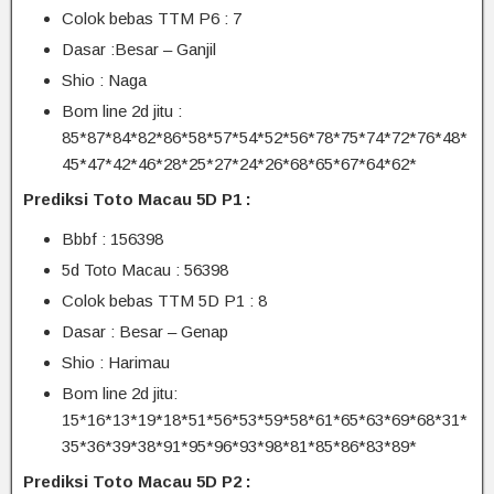
Colok bebas TTM P6 : 7
Dasar :Besar – Ganjil
Shio : Naga
Bom line 2d jitu :
85*87*84*82*86*58*57*54*52*56*78*75*74*72*76*48*
45*47*42*46*28*25*27*24*26*68*65*67*64*62*
Prediksi Toto Macau 5D P1 :
Bbbf : 156398
5d Toto Macau : 56398
Colok bebas TTM 5D P1 : 8
Dasar : Besar – Genap
Shio : Harimau
Bom line 2d jitu:
15*16*13*19*18*51*56*53*59*58*61*65*63*69*68*31*
35*36*39*38*91*95*96*93*98*81*85*86*83*89*
Prediksi Toto Macau 5D P2 :