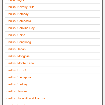
Prediksi Beverly Hills
Prediksi Boracay
Prediksi Cambodia
Prediksi Carolina Day
Prediksi China
Prediksi Hongkong
Prediksi Japan
Prediksi Mongolia
Prediksi Monte Carlo
Prediksi PCSO
Prediksi Singapura
Prediksi Sydney
Prediksi Taiwan
Prediksi Togel Akurat Hari Ini