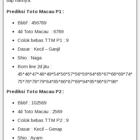
tiap harinya.
Prediksi Toto Macau P1 :
Bbbf : 456789
4d Toto Macau : 6789
Colok bebas TTM P1 : 9
Dasar : Kecil – Ganjil
Shio : Naga
Bom line 2d jitu :
45*46*47*48*49*54*56*57*58*59*64*65*67*68*69*74*
75*76*78*79*84*85*86*87*89*94*95*96*97*98*
Prediksi Toto Macau P2 :
Bbbf : 102589
4d Toto Macau : 2589
Colok bebas TTM P2 : 9
Dasar : Kecil – Genap
Shio : Ayam