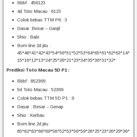
Bbbf : 456123
4d Toto Macau : 6123
Colok bebas TTM P6 : 3
Dasar :Besar – Ganjil
Shio : Babi
Bom line 2d jitu :
45*46*41*42*43*54*56*51*52*53*64*65*61*62*63*14*
15*16*12*13*24*25*26*21*23*34*35*36*31*32*
Prediksi Toto Macau 5D P1 :
Bbbf : 852369
5d Toto Macau : 52369
Colok bebas TTM 5D P1 : 9
Dasar : Besar – Genap
Shio : Kerbau
Bom line 2d jitu:
85*82*83*86*89*58*52*53*56*59*28*25*23*26*29*38*