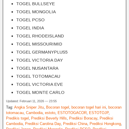
TOGEL BULLSEYE
TOGEL MONGOLIA
TOGEL PCSO
TOGEL INDIA
TOGEL RHODEISLAND
TOGEL MISSOURIMID
TOGEL GERMANYPLUS5
TOGEL VICTORIA DAY
TOGEL NUSANTARA
TOGEL TOTOMACAU
TOGEL VICTORIA EVE
TOGEL MONTE CARLO
Updated: Februari 11, 2026 — 23:55
Tag:
Angka Sniper Jitu
,
Bocoran togel
,
bocoran togel hari ini
,
bocoran
totomacau
,
Cambodia
,
estoto
,
ESTOTOGACOR
,
ESTOTOJP
,
Predikis togel
,
Prediksi Beverly Hills
,
Prediksi Boracay
,
Prediksi
Cambodia
,
Prediksi Carolina Day
,
Prediksi China
,
Prediksi Hongkong
,