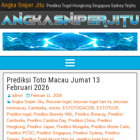
Angka Sniper Jitu
Prediksi Togel Hongkong Singapura Sydney Terjitu
Prediksi Toto Macau Jumat 13
Februari 2026
admin
Februari 11, 2026
Angka Sniper Jitu
,
Bocoran togel
,
bocoran togel hari ini
,
bocoran
totomacau
,
Cambodia
,
estoto
,
ESTOTOGACOR
,
ESTOTOJP
,
Predikis togel
,
Prediksi Beverly Hills
,
Prediksi Boracay
,
Prediksi
Cambodia
,
Prediksi Carolina Day
,
Prediksi China
,
Prediksi
Hongkong
,
Prediksi Japan
,
Prediksi Mongolia
,
Prediksi Monte Carlo
,
Prediksi PCSO
,
Prediksi Singapura
,
Prediksi Sydney
,
Prediksi
Taiwan
,
Prediksi Togel Akurat Hari Ini
,
prediksi togel hari ini
,