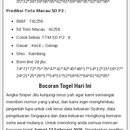
35*32*36*39*68*65*62*63*69*98*95*92*93*96*
Prediksi Toto Macau 5D P2 :
Bbbf : 741258
5d Toto Macau : 41258
Colok bebas TTM 5D P2 : 8
Dasar : Kecil – Genap
Shio : Kambing
Bom line 2d jitu:
74*71*72*75*78*47*41*42*45*48*17*14*12*15*18*27*
24*21*25*28*57*54*51*52*58*87*84*81*82*85*
Bocoran Togel Hari Ini
Angka Sniper Jitu kunjungi terus yah agar kami semangat
memberi nomor yang yahut, dan kami ingin menghimbau
janganlah lupa untuk cek terus data keluaran Sydney, data
pengeluaran Singapura dan data keluaran Hongkong kemarin
serta awal mulanya. Untuk menolong anda semua mencari
bocoran togel
Jumat 13
Februari
2026
.
Prioritaskan prediksi