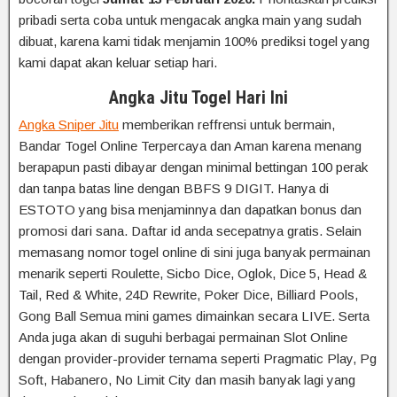
pribadi serta coba untuk mengacak angka main yang sudah
dibuat, karena kami tidak menjamin 100% prediksi togel yang
kami dapat akan keluar setiap hari.
Angka Jitu Togel Hari Ini
Angka Sniper Jitu
memberikan reffrensi untuk bermain,
Bandar Togel Online Terpercaya dan Aman karena menang
berapapun pasti dibayar dengan minimal bettingan 100 perak
dan tanpa batas line dengan BBFS 9 DIGIT. Hanya di
ESTOTO yang bisa menjaminnya dan dapatkan bonus dan
promosi dari sana. Daftar id anda secepatnya gratis. Selain
memasang nomor togel online di sini juga banyak permainan
menarik seperti Roulette, Sicbo Dice, Oglok, Dice 5, Head &
Tail, Red & White, 24D Rewrite, Poker Dice, Billiard Pools,
Gong Ball Semua mini games dimainkan secara LIVE. Serta
Anda juga akan di suguhi berbagai permainan Slot Online
dengan provider-provider ternama seperti Pragmatic Play, Pg
Soft, Habanero, No Limit City dan masih banyak lagi yang