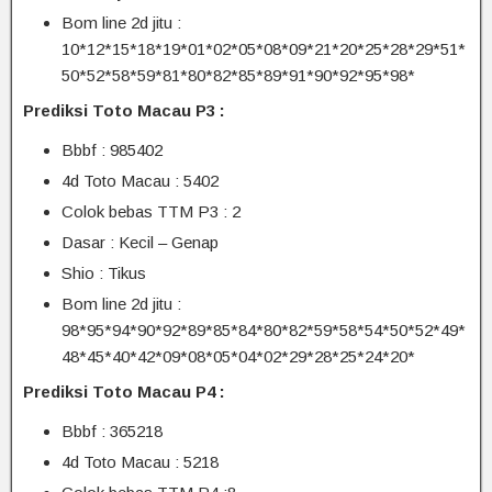
Bom line 2d jitu :
10*12*15*18*19*01*02*05*08*09*21*20*25*28*29*51*
50*52*58*59*81*80*82*85*89*91*90*92*95*98*
Prediksi Toto Macau P3 :
Bbbf : 985402
4d Toto Macau : 5402
Colok bebas TTM P3 : 2
Dasar : Kecil – Genap
Shio : Tikus
Bom line 2d jitu :
98*95*94*90*92*89*85*84*80*82*59*58*54*50*52*49*
48*45*40*42*09*08*05*04*02*29*28*25*24*20*
Prediksi Toto Macau P4 :
Bbbf : 365218
4d Toto Macau : 5218