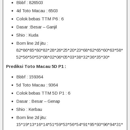
Bbbf :
826503
4d Toto Macau :
6503
Colok bebas TTM P6 : 6
Dasar :Besar – Ganjil
Shio : Kuda
Bom line 2d jitu :
82*86*85*80*83*28*26*25*20*23*68*62*65*60*63*58*
52*56*50*53*08*02*06*05*03*38*32*36*35*30*
Prediksi Toto Macau 5D P1 :
Bbbf : 159364
5d Toto Macau : 9364
Colok bebas TTM 5D P1 : 6
Dasar : Besar – Genap
Shio : Kerbau
Bom line 2d jitu:
15*19*13*16*14*51*59*53*56*54*91*95*93*96*94*31*