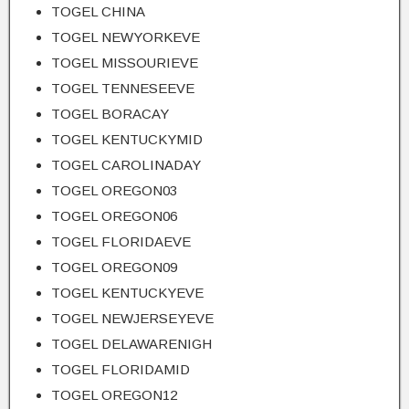
TOGEL CHINA
TOGEL NEWYORKEVE
TOGEL MISSOURIEVE
TOGEL TENNESEEVE
TOGEL BORACAY
TOGEL KENTUCKYMID
TOGEL CAROLINADAY
TOGEL OREGON03
TOGEL OREGON06
TOGEL FLORIDAEVE
TOGEL OREGON09
TOGEL KENTUCKYEVE
TOGEL NEWJERSEYEVE
TOGEL DELAWARENIGH
TOGEL FLORIDAMID
TOGEL OREGON12