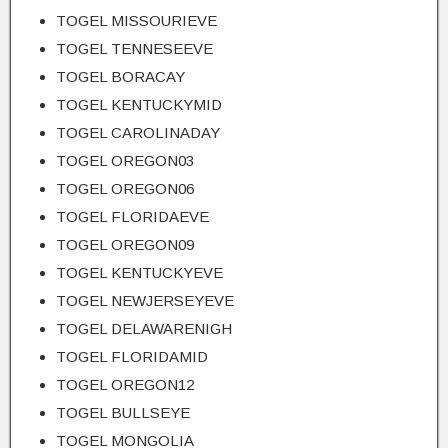
TOGEL MISSOURIEVE
TOGEL TENNESEEVE
TOGEL BORACAY
TOGEL KENTUCKYMID
TOGEL CAROLINADAY
TOGEL OREGON03
TOGEL OREGON06
TOGEL FLORIDAEVE
TOGEL OREGON09
TOGEL KENTUCKYEVE
TOGEL NEWJERSEYEVE
TOGEL DELAWARENIGH
TOGEL FLORIDAMID
TOGEL OREGON12
TOGEL BULLSEYE
TOGEL MONGOLIA