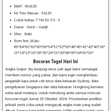
Bbbf : 854120
5d Toto Macau : 54120
Colok bebas TTM 5D P2 : 5
Dasar : Kecil – Ganjil
Shio : Babi
Bom line 2d jitu:
85*84*81*82*80*58*54*51*52*50*48*45*41*42*40*18*
15*14*12*10*28*25*24*21*20*08*05*04*01*02*
Bocoran Togel Hari Ini
Angka Sniper Jitu kunjungi terus yah agar kami semangat
memberi nomor yang yahut, dan kami ingin menghimbau
janganlah lupa untuk cek terus data keluaran Sydney, data
pengeluaran Singapura dan data keluaran Hongkong kemarin
serta awal mulanya. Untuk menolong anda semua mencari
bocoran togel Jumat 25 Oktober 2024. Prioritaskan prediksi
pribadi serta coba untuk mengacak angka main yang sudah
dibuat, karena kami tidak menjamin 100% prediksi togel yang