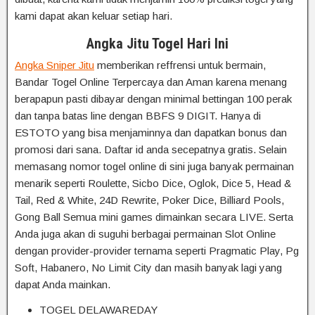
kami dapat akan keluar setiap hari.
Angka Jitu Togel Hari Ini
Angka Sniper Jitu
memberikan reffrensi untuk bermain,
Bandar Togel Online Terpercaya dan Aman karena menang
berapapun pasti dibayar dengan minimal bettingan 100 perak
dan tanpa batas line dengan BBFS 9 DIGIT. Hanya di
ESTOTO yang bisa menjaminnya dan dapatkan bonus dan
promosi dari sana. Daftar id anda secepatnya gratis. Selain
memasang nomor togel online di sini juga banyak permainan
menarik seperti Roulette, Sicbo Dice, Oglok, Dice 5, Head &
Tail, Red & White, 24D Rewrite, Poker Dice, Billiard Pools,
Gong Ball Semua mini games dimainkan secara LIVE. Serta
Anda juga akan di suguhi berbagai permainan Slot Online
dengan provider-provider ternama seperti Pragmatic Play, Pg
Soft, Habanero, No Limit City dan masih banyak lagi yang
dapat Anda mainkan.
TOGEL DELAWAREDAY