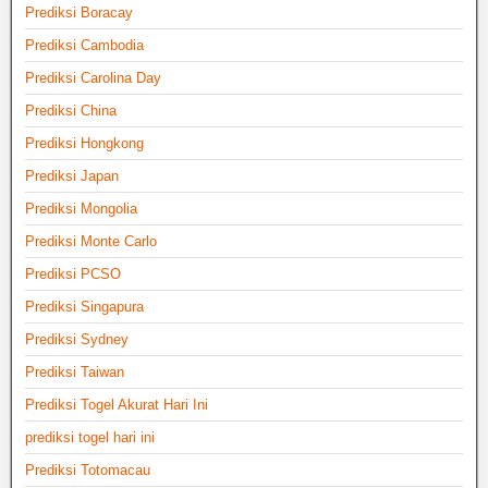
Prediksi Boracay
Prediksi Cambodia
Prediksi Carolina Day
Prediksi China
Prediksi Hongkong
Prediksi Japan
Prediksi Mongolia
Prediksi Monte Carlo
Prediksi PCSO
Prediksi Singapura
Prediksi Sydney
Prediksi Taiwan
Prediksi Togel Akurat Hari Ini
prediksi togel hari ini
Prediksi Totomacau