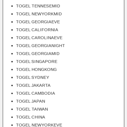
TOGEL TENNESEMID
TOGEL NEWYORKMID
TOGEL GEORGIAEVE
TOGEL CALIFORNIA
TOGEL CAROLINAEVE
TOGEL GEORGIANIGHT
TOGEL GEORGIAMID
TOGEL SINGAPORE
TOGEL HONGKONG
TOGEL SYDNEY
TOGEL JAKARTA
TOGEL CAMBODIA
TOGEL JAPAN
TOGEL TAIWAN
TOGEL CHINA
TOGEL NEWYORKEVE