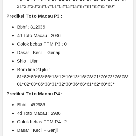
31*32*30*38*07*01*02*03*08*87*81*82*83*80*
Prediksi Toto Macau P3 :
Bbbf : 812036
4d Toto Macau : 2036
Colok bebas TTM P3 : 0
Dasar : Kecil – Genap
Shio : Ular
Bom line 2d jitu :
81*82*80*83*86*18*12*10*13*16*28*21*20*23*26*08*
01*02*03*06*38*31*32*30*36*68*61*62*60*63*
Prediksi Toto Macau P4 :
Bbbf : 452986
4d Toto Macau : 2986
Colok bebas TTM P4 : 2
Dasar : Kecil – Ganjil