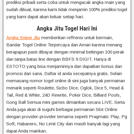
prediksi pribadi serta coba untuk mengacak angka main yang
sudah dibuat, karena kami tidak menjamin 100% prediksi togel
yang kami dapat akan keluar setiap hari.
Angka Jitu Togel Hari Ini
Angka Sniper Jitu
memberikan reffrensi untuk bermain,
Bandar Togel Online Terpercaya dan Aman karena menang
berapapun pasti dibayar dengan minimal bettingan 100 perak
dan tanpa batas line dengan BBFS 9 DIGIT. Hanya di
ESTOTO yang bisa menjaminnya dan dapatkan bonus dan
promosi dari sana. Daftar id anda secepatnya gratis. Selain
memasang nomor togel online di sini juga banyak permainan
menarik seperti Roulette, Sicbo Dice, Oglok, Dice 5, Head &
Tail, Red & White, 24D Rewrite, Poker Dice, Billiard Pools,
Gong Ball Semua mini games dimainkan secara LIVE. Serta
Anda juga akan di suguhi berbagai permainan Slot Online
dengan provider-provider ternama seperti Pragmatic Play, Pg
Soft, Habanero, No Limit City dan masih banyak lagi yang
dapat Anda mainkan.