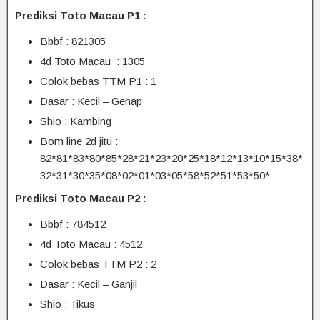
Prediksi Toto Macau P1 :
Bbbf : 821305
4d Toto Macau : 1305
Colok bebas TTM P1 : 1
Dasar : Kecil – Genap
Shio : Kambing
Bom line 2d jitu :
82*81*83*80*85*28*21*23*20*25*18*12*13*10*15*38*
32*31*30*35*08*02*01*03*05*58*52*51*53*50*
Prediksi Toto Macau P2 :
Bbbf : 784512
4d Toto Macau : 4512
Colok bebas TTM P2 : 2
Dasar : Kecil – Ganjil
Shio : Tikus