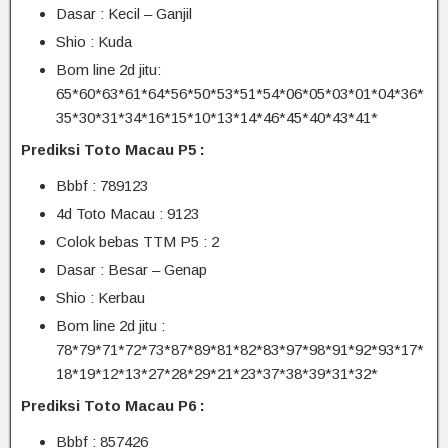
Dasar : Kecil – Ganjil
Shio : Kuda
Bom line 2d jitu:
65*60*63*61*64*56*50*53*51*54*06*05*03*01*04*36*
35*30*31*34*16*15*10*13*14*46*45*40*43*41*
Prediksi Toto Macau P5 :
Bbbf : 789123
4d Toto Macau : 9123
Colok bebas TTM P5 : 2
Dasar : Besar – Genap
Shio : Kerbau
Bom line 2d jitu :
78*79*71*72*73*87*89*81*82*83*97*98*91*92*93*17*
18*19*12*13*27*28*29*21*23*37*38*39*31*32*
Prediksi Toto Macau P6 :
Bbbf : 857426