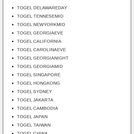
TOGEL DELAWAREDAY
TOGEL TENNESEMID
TOGEL NEWYORKMID
TOGEL GEORGIAEVE
TOGEL CALIFORNIA
TOGEL CAROLINAEVE
TOGEL GEORGIANIGHT
TOGEL GEORGIAMID
TOGEL SINGAPORE
TOGEL HONGKONG
TOGEL SYDNEY
TOGEL JAKARTA
TOGEL CAMBODIA
TOGEL JAPAN
TOGEL TAIWAN
TOGEL CHINA