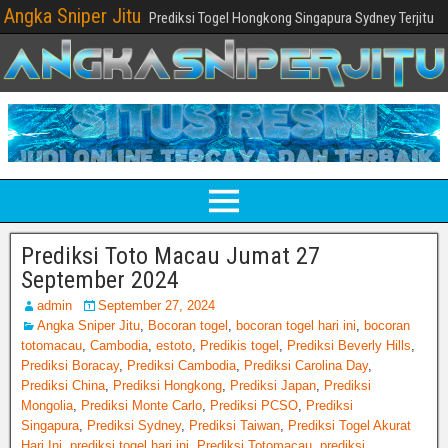
Angka Sniper Jitu
Prediksi Togel Hongkong Singapura Sydney Terjitu
Prediksi Toto Macau Jumat 27
September 2024
admin
September 27, 2024
Angka Sniper Jitu
,
Bocoran togel
,
bocoran togel hari ini
,
bocoran
totomacau
,
Cambodia
,
estoto
,
Predikis togel
,
Prediksi Beverly Hills
,
Prediksi Boracay
,
Prediksi Cambodia
,
Prediksi Carolina Day
,
Prediksi China
,
Prediksi Hongkong
,
Prediksi Japan
,
Prediksi
Mongolia
,
Prediksi Monte Carlo
,
Prediksi PCSO
,
Prediksi
Singapura
,
Prediksi Sydney
,
Prediksi Taiwan
,
Prediksi Togel Akurat
Hari Ini
,
prediksi togel hari ini
,
Prediksi Totomacau
,
prediksi