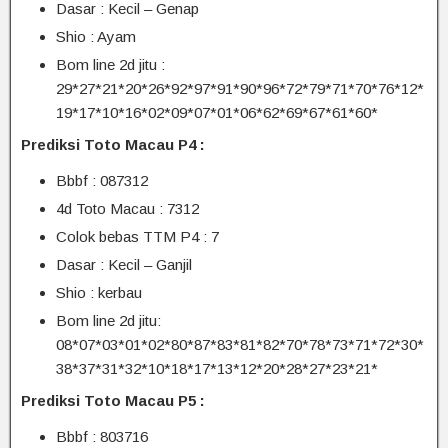
Dasar : Kecil – Genap
Shio : Ayam
Bom line 2d jitu :
29*27*21*20*26*92*97*91*90*96*72*79*71*70*76*12*
19*17*10*16*02*09*07*01*06*62*69*67*61*60*
Prediksi Toto Macau P4 :
Bbbf : 087312
4d Toto Macau : 7312
Colok bebas TTM P4 : 7
Dasar : Kecil – Ganjil
Shio : kerbau
Bom line 2d jitu:
08*07*03*01*02*80*87*83*81*82*70*78*73*71*72*30*
38*37*31*32*10*18*17*13*12*20*28*27*23*21*
Prediksi Toto Macau P5 :
Bbbf : 803716