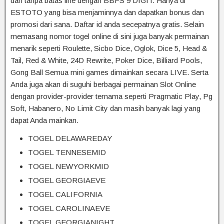
dan tanpa batas line dengan BBFS 9 DIGIT. Hanya di
ESTOTO yang bisa menjaminnya dan dapatkan bonus dan
promosi dari sana. Daftar id anda secepatnya gratis. Selain
memasang nomor togel online di sini juga banyak permainan
menarik seperti Roulette, Sicbo Dice, Oglok, Dice 5, Head &
Tail, Red & White, 24D Rewrite, Poker Dice, Billiard Pools,
Gong Ball Semua mini games dimainkan secara LIVE. Serta
Anda juga akan di suguhi berbagai permainan Slot Online
dengan provider-provider ternama seperti Pragmatic Play, Pg
Soft, Habanero, No Limit City dan masih banyak lagi yang
dapat Anda mainkan.
TOGEL DELAWAREDAY
TOGEL TENNESEMID
TOGEL NEWYORKMID
TOGEL GEORGIAEVE
TOGEL CALIFORNIA
TOGEL CAROLINAEVE
TOGEL GEORGIANIGHT