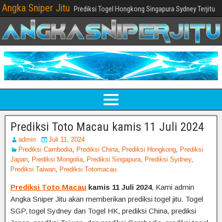
Angka Sniper Jitu
Prediksi Togel Hongkong Singapura Sydney Terjitu
Prediksi Toto Macau kamis 11 Juli 2024
admin
Juli 11, 2024
Prediksi Cambodia
,
Prediksi China
,
Prediksi Hongkong
,
Prediksi
Japan
,
Prediksi Mongolia
,
Prediksi Singapura
,
Prediksi Sydney
,
Prediksi Taiwan
,
Prediksi Totomacau
Prediksi Toto Macau
kamis 11 Juli 2024
, Kami admin
Angka Sniper Jitu akan memberikan prediksi togel jitu. Togel
SGP, togel Sydney dan Togel HK, prediksi China, prediksi