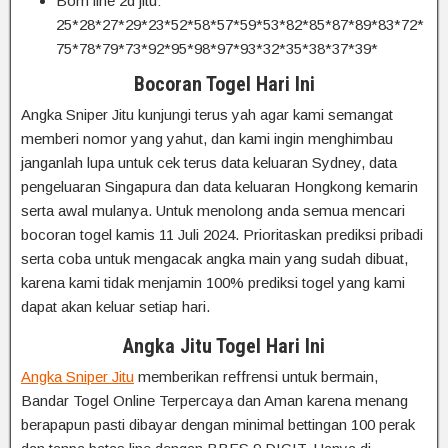
Bom line 2d jitu:
25*28*27*29*23*52*58*57*59*53*82*85*87*89*83*72*
75*78*79*73*92*95*98*97*93*32*35*38*37*39*
Bocoran Togel Hari Ini
Angka Sniper Jitu kunjungi terus yah agar kami semangat
memberi nomor yang yahut, dan kami ingin menghimbau
janganlah lupa untuk cek terus data keluaran Sydney, data
pengeluaran Singapura dan data keluaran Hongkong kemarin
serta awal mulanya. Untuk menolong anda semua mencari
bocoran togel kamis 11 Juli 2024. Prioritaskan prediksi pribadi
serta coba untuk mengacak angka main yang sudah dibuat,
karena kami tidak menjamin 100% prediksi togel yang kami
dapat akan keluar setiap hari.
Angka Jitu Togel Hari Ini
Angka Sniper Jitu
memberikan reffrensi untuk bermain,
Bandar Togel Online Terpercaya dan Aman karena menang
berapapun pasti dibayar dengan minimal bettingan 100 perak