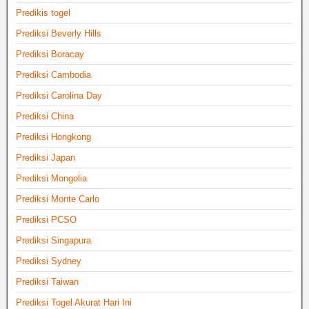
Predikis togel
Prediksi Beverly Hills
Prediksi Boracay
Prediksi Cambodia
Prediksi Carolina Day
Prediksi China
Prediksi Hongkong
Prediksi Japan
Prediksi Mongolia
Prediksi Monte Carlo
Prediksi PCSO
Prediksi Singapura
Prediksi Sydney
Prediksi Taiwan
Prediksi Togel Akurat Hari Ini