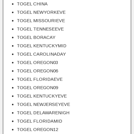
TOGEL CHINA
TOGEL NEWYORKEVE
TOGEL MISSOURIEVE
TOGEL TENNESEEVE
TOGEL BORACAY
TOGEL KENTUCKYMID
TOGEL CAROLINADAY
TOGEL OREGON03
TOGEL OREGON06
TOGEL FLORIDAEVE
TOGEL OREGON09
TOGEL KENTUCKYEVE
TOGEL NEWJERSEYEVE
TOGEL DELAWARENIGH
TOGEL FLORIDAMID
TOGEL OREGON12