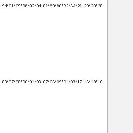
*94*01*09*08*02*04*81*89*80*82*84*21*29*20*28
*83*97*98*90*91*93*07*08*09*01*03*17*18*19*10