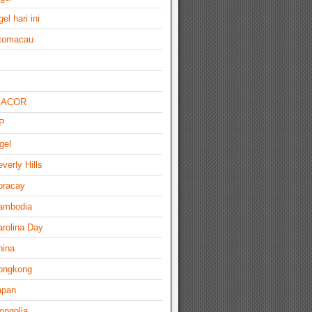
el hari ini
otomacau
GACOR
P
gel
verly Hills
oracay
Cambodia
arolina Day
hina
Hongkong
apan
ongolia