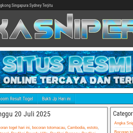
gkong Singapura Sydney Terjitu
oom Result Togel
Bukti Jp Hari ini
nggu 20 Juli 2025
Categor
Angka Snip
oran togel hari ini
,
bocoran totomacau
,
Cambodia
,
estoto
,
Bocoran to