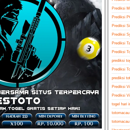
Prediksi M
Prediksi 
Prediksi S
Prediksi S
Prediksi T
Prediksi To
prediksi tog
Prediksi 
prediksi t
Prediksi V
Prediksi V
togel hari i
totomacau h
totomacau 