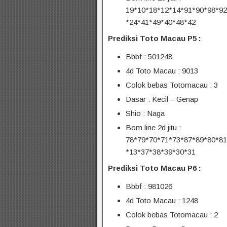
19*10*18*12*14*91*90*98*92
*24*41*49*40*48*42
Prediksi Toto Macau P5 :
Bbbf : 501248
4d Toto Macau : 9013
Colok bebas Totomacau : 3
Dasar : Kecil – Genap
Shio : Naga
Bom line 2d jitu :
78*79*70*71*73*87*89*80*81
*13*37*38*39*30*31
Prediksi Toto Macau P6 :
Bbbf : 981026
4d Toto Macau : 1248
Colok bebas Totomacau : 2