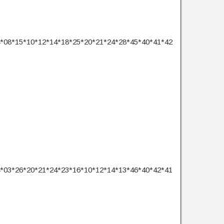
*08*15*10*12*14*18*25*20*21*24*28*45*40*41*42
*03*26*20*21*24*23*16*10*12*14*13*46*40*42*41