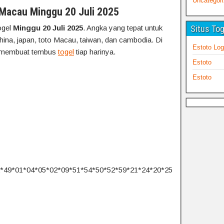
Uncategor
 Macau Minggu 20 Juli 2025
Situs Tog
Togel
Minggu 20 Juli 2025
. Angka yang tepat untuk
china, japan, toto Macau, taiwan, dan cambodia. Di
Estoto Log
sa membuat tembus
togel
tiap harinya.
Estoto
Estoto
*49*01*04*05*02*09*51*54*50*52*59*21*24*20*25