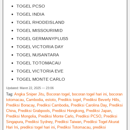
TOGEL PCSO
TOGEL INDIA
TOGEL RHODEISLAND
TOGEL MISSOURIMID
TOGEL GERMANYPLUS5
TOGEL VICTORIA DAY
TOGEL NUSANTARA
TOGEL TOTOMACAU
TOGEL VICTORIA EVE
TOGEL MONTE CARLO
Updated: Maret 22, 2025 — 23:06
Tag:
Angka Sniper Jitu
,
Bocoran togel
,
bocoran togel hari ini
,
bocoran
totomacau
,
Cambodia
,
estoto
,
Predikis togel
,
Prediksi Beverly Hills
,
Prediksi Boracay
,
Prediksi Cambodia
,
Prediksi Carolina Day
,
Prediksi
China
,
Prediksi Grabpools
,
Prediksi Hongkong
,
Prediksi Japan
,
Prediksi Mongolia
,
Prediksi Monte Carlo
,
Prediksi PCSO
,
Prediksi
Singapura
,
Prediksi Sydney
,
Prediksi Taiwan
,
Prediksi Togel Akurat
Hari Ini
,
prediksi togel hari ini
,
Prediksi Totomacau
,
prediksi