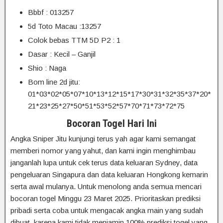
Bbbf :
013257
5d Toto Macau :
13257
Colok bebas TTM 5D P2 : 1
Dasar : Kecil – Ganjil
Shio : Naga
Bom line 2d jitu:
01*03*02*05*07*10*13*12*15*17*30*31*32*35*37*20*
21*23*25*27*50*51*53*52*57*70*71*73*72*75
Bocoran Togel Hari Ini
Angka Sniper Jitu kunjungi terus yah agar kami semangat
memberi nomor yang yahut, dan kami ingin menghimbau
janganlah lupa untuk cek terus data keluaran Sydney, data
pengeluaran Singapura dan data keluaran Hongkong kemarin
serta awal mulanya. Untuk menolong anda semua mencari
bocoran togel Minggu 23 Maret 2025. Prioritaskan prediksi
pribadi serta coba untuk mengacak angka main yang sudah
dibuat, karena kami tidak menjamin 100% prediksi togel yang